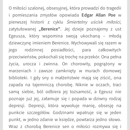
O miłości szalonej, obsesyjnej, która prowadzi do tragedii
i pomieszania zmysłów opowiada
Edgar Allan Poe
w
pierwszej historii z cyklu
Śmiertelny uścisk miłości
,
zatytułowanej
„Berenice”
. Jej dzieje poznajemy z ust
Egeusza, który wspomina swoją ukochaną – młodą
dziewczynę imieniem Berenice. Wychowywali się razem w
jego rodzinnej posiadłości, para całkowitych
przeciwieństw, pokochali się trochę na przekór. Ona pełna
życia, urocza i zwinna. On chorowity, pogrążony w
marzeniach i zawsze zamknięty w murach domowej
biblioteki. I gdy sny o małżeństwie mają się ziścić, ona
zapada na tajemniczą chorobę. Niknie w oczach, traci
samą siebie, ból odbiera jej tożsamość, a Egeusz nie
poznaje już jej, załamuje się i popada w dziwny rodzaj
depresji. Depresji, która wywołuje manię, obsesję na
punkcie szczegółów. Godzinami wpatruje się w jeden
punkt, w jedno zdanie w księdze, powtarza jedno słowo.
Wraz z chorobą Berenice sen o miłości rozmywa się i