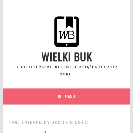
Przeskocz
do
wpisu
WIELKI BUK
BLOG LITERACKI. RECENZJE KSIĄŻEK OD 2012
ROKU.
MENU
TAG:
ŚMIERTELNY UŚCISK MIŁOŚCI