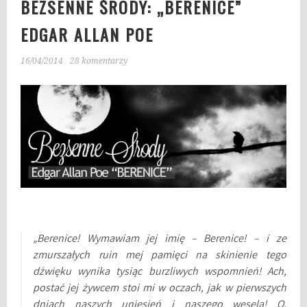
BEZSENNE ŚRODY: „BERENICE”
EDGAR ALLAN POE
16/04/2014
28 komentarzy
„Berenice! Wymawiam jej imię – Berenice! – i ze
zmurszałych ruin mej pamięci na skinienie tego
dźwięku wynika tysiąc burzliwych wspomnień! Ach,
postać jej żywcem stoi mi w oczach, jak w pierwszych
dniach naszych uniesień i naszego wesela! O,