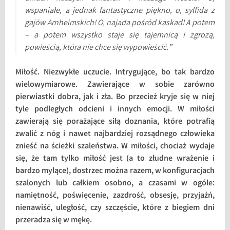
wspaniałe, a jednak fantastyczne piękno, o, sylfida z
gajów Arnheimskich! O, najada pośród kaskad! A potem
– a potem wszystko staje się tajemnicą i zgrozą,
powieścią, która nie chce się wypowieścić.”
Miłość. Niezwykłe uczucie. Intrygujące, bo tak bardzo
wielowymiarowe. Zawierające w sobie zarówno
pierwiastki dobra, jak i zła. Bo przecież kryje się w niej
tyle podległych odcieni i innych emocji. W miłości
zawierają się porażające siłą doznania, które potrafią
zwalić z nóg i nawet najbardziej rozsądnego człowieka
znieść na ścieżki szaleństwa. W miłości, chociaż wydaje
się, że tam tylko miłość jest (a to złudne wrażenie i
bardzo mylące), dostrzec można razem, w konfiguracjach
szalonych lub całkiem osobno, a czasami w ogóle:
namiętność, poświęcenie, zazdrość, obsesję, przyjaźń,
nienawiść, uległość, czy szczęście, które z biegiem dni
przeradza się w mękę.