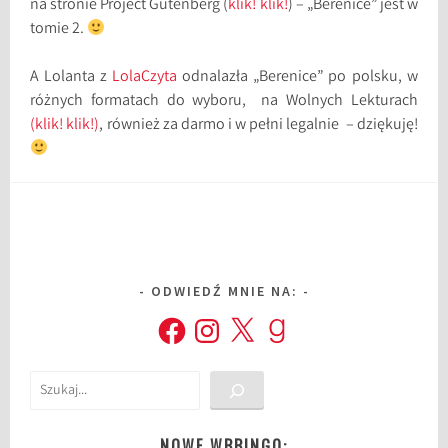
na stronie Project Gutenberg (
klik! klik!
) – „Berenice” jest w
tomie 2.
A Lolanta z
LolaCzyta
odnalazła „Berenice” po polsku, w
różnych formatach do wyboru, na Wolnych Lekturach
(klik! klik!)
, również za darmo i w pełni legalnie – dziękuję!
ODWIEDŹ MNIE NA:
Facebook
Instagram
X
Goodreads
Szukaj
NOWE WBBINGO: