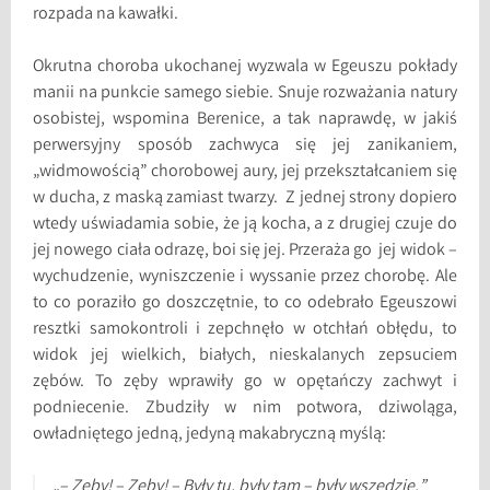
rozpada na kawałki.
Okrutna choroba ukochanej wyzwala w Egeuszu pokłady
manii na punkcie samego siebie. Snuje rozważania natury
osobistej, wspomina Berenice, a tak naprawdę, w jakiś
perwersyjny sposób zachwyca się jej zanikaniem,
„widmowością” chorobowej aury, jej przekształcaniem się
w ducha, z maską zamiast twarzy. Z jednej strony dopiero
wtedy uświadamia sobie, że ją kocha, a z drugiej czuje do
jej nowego ciała odrazę, boi się jej. Przeraża go jej widok –
wychudzenie, wyniszczenie i wyssanie przez chorobę. Ale
to co poraziło go doszczętnie, to co odebrało Egeuszowi
resztki samokontroli i zepchnęło w otchłań obłędu, to
widok jej wielkich, białych, nieskalanych zepsuciem
zębów. To zęby wprawiły go w opętańczy zachwyt i
podniecenie. Zbudziły w nim potwora, dziwoląga,
owładniętego jedną, jedyną makabryczną myślą:
„– Zęby! – Zęby! – Były tu, były tam – były wszędzie.”