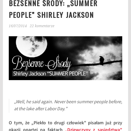
BEZSENNE ŚRODY: „SUMMER
PEOPLE” SHIRLEY JACKSON
16/07/2014
22 komentarze
„Well, he said again. Never been summer people before,
at the lake after Labor Day.”
O tym, że „Piekło to drugi człowiek” pisałam już przy
okazji opartej na faktach
„Dziewczyny z sąsiedztwa”