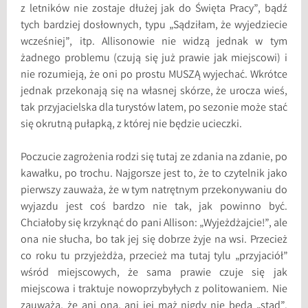
z letników nie zostaje dłużej jak do Święta Pracy”, bądź
tych bardziej dosłownych, typu „Sądziłam, że wyjedziecie
wcześniej”, itp. Allisonowie nie widzą jednak w tym
żadnego problemu (czują się już prawie jak miejscowi) i
nie rozumieją, że oni po prostu MUSZĄ wyjechać. Wkrótce
jednak przekonają się na własnej skórze, że urocza wieś,
tak przyjacielska dla turystów latem, po sezonie może stać
się okrutną pułapką, z której nie będzie ucieczki.
Poczucie zagrożenia rodzi się tutaj ze zdania na zdanie, po
kawałku, po trochu. Najgorsze jest to, że to czytelnik jako
pierwszy zauważa, że w tym natrętnym przekonywaniu do
wyjazdu jest coś bardzo nie tak, jak powinno być.
Chciałoby się krzyknąć do pani Allison: „Wyjeżdżajcie!”, ale
ona nie słucha, bo tak jej się dobrze żyje na wsi. Przecież
co roku tu przyjeżdża, przecież ma tutaj tylu „przyjaciół”
wśród miejscowych, że sama prawie czuje się jak
miejscowa i traktuje nowoprzybyłych z politowaniem. Nie
zauważa, że ani ona, ani jej mąż nigdy nie będą „stąd”.