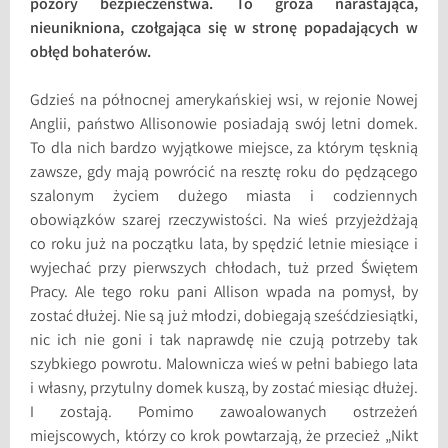
pozory bezpieczeństwa. To groza narastająca,
nieunikniona, czołgająca się w stronę popadających w
obłęd bohaterów.
Gdzieś na północnej amerykańskiej wsi, w rejonie Nowej
Anglii, państwo Allisonowie posiadają swój letni domek.
To dla nich bardzo wyjątkowe miejsce, za którym tęsknią
zawsze, gdy mają powrócić na resztę roku do pędzącego
szalonym życiem dużego miasta i codziennych
obowiązków szarej rzeczywistości. Na wieś przyjeżdżają
co roku już na początku lata, by spędzić letnie miesiące i
wyjechać przy pierwszych chłodach, tuż przed Świętem
Pracy. Ale tego roku pani Allison wpada na pomysł, by
zostać dłużej. Nie są już młodzi, dobiegają sześćdziesiątki,
nic ich nie goni i tak naprawdę nie czują potrzeby tak
szybkiego powrotu. Malownicza wieś w pełni babiego lata
i własny, przytulny domek kuszą, by zostać miesiąc dłużej.
I zostają. Pomimo zawoalowanych ostrzeżeń
miejscowych, którzy co krok powtarzają, że przecież „Nikt