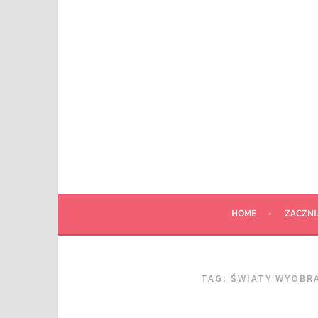
Przeskocz
do
wpisu
HOME
ZACZNI
TAG:
ŚWIATY WYOBR