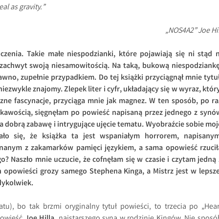
eal as gravity.”
„NOS4A2” Joe Hil
zenia. Takie małe niespodzianki, które pojawiają się ni stąd n
zachwyt swoją niesamowitością. Na taką, bukową niespodziankę
awno, zupełnie przypadkiem. Do tej książki przyciągnął mnie tytuł
iezwykle znajomy. Zlepek liter i cyfr, układający się w wyraz, który
ne fascynacje, przyciąga mnie jak magnez. W ten sposób, po ra
ekawością, sięgnęłam po powieść napisaną przez jednego z synó
na dobrą zabawę i intrygujące ujęcie tematu. Wyobraźcie sobie moj
ało się, że książka ta jest wspaniałym horrorem, napisany
znanym z zakamarków pamięci językiem, a sama opowieść rzucił
o? Naszło mnie uczucie, że cofnęłam się w czasie i czytam jedną 
h opowieści grozy samego Stephena Kinga, a Mistrz jest w lepsze
edykolwiek.
atu), bo tak brzmi oryginalny tytuł powieści, to trzecia po „Hear
powieść
Joe Hilla
, najstarszego syna w rodzinie Kingów. Nie sposó