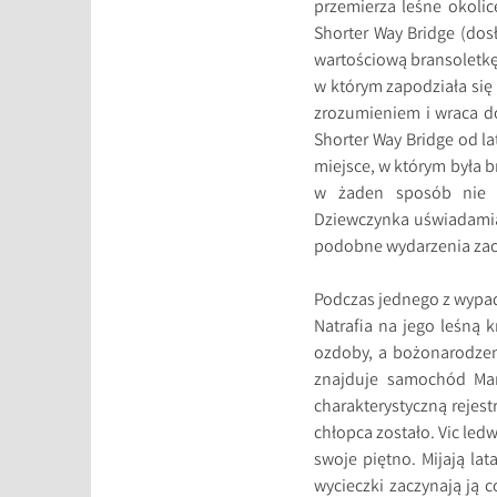
przemierza leśne okolic
Shorter Way Bridge (dos
wartościową bransoletkę
w którym zapodziała się
zrozumieniem i wraca d
Shorter Way Bridge od lat
miejsce, w którym była b
w żaden sposób nie m
Dziewczynka uświadamia
podobne wydarzenia zach
Podczas jednego z wypad
Natrafia na jego leśną 
ozdoby, a bożonarodze
znajduje samochód Manx
charakterystyczną rejest
chłopca zostało. Vic led
swoje piętno. Mijają lata
wycieczki zaczynają ją c