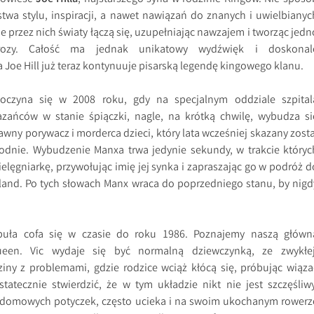
wa stylu, inspiracji, a nawet nawiązań do znanych i uwielbianyc
 przez nich światy łączą się, uzupełniając nawzajem i tworząc jedn
rozy. Całość ma jednak unikatowy wydźwięk i doskonal
Joe Hill już teraz kontynuuje pisarską legendę kingowego klanu.
poczyna się w 2008 roku, gdy na specjalnym oddziale szpital
zańców w stanie śpiączki, nagle, na krótką chwilę, wybudza si
ławny porywacz i morderca dzieci, który lata wcześniej skazany zosta
rodnie. Wybudzenie Manxa trwa jedynie sekundy, w trakcie któryc
ielęgniarkę, przywołując imię jej synka i zapraszając go w podróż d
land. Po tych słowach Manx wraca do poprzedniego stanu, by nigd
buła cofa się w czasie do roku 1986. Poznajemy naszą główn
een. Vic wydaje się być normalną dziewczynką, ze zwykłej
iny z problemami, gdzie rodzice wciąż kłócą się, próbując wiąza
atecznie stwierdzić, że w tym układzie nikt nie jest szczęśliwy
 domowych potyczek, często ucieka i na swoim ukochanym rowerz