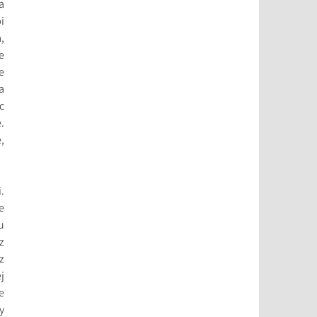
a
i
,
e
e
a
c
.
,
.
e
u
z
z
j
e
y