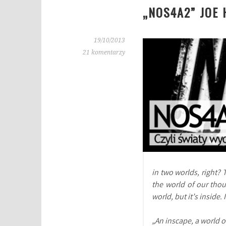
„NOS4A2” JOE 
19/10/2013
21 komentarzy
in two worlds, right? 
the world of our thoug
world, but it’s inside. 
„An inscape, a world o