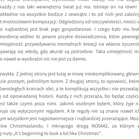
każdy z nas taki wewnętrzny świat już ma. Istnieje on na równi 
ładnie na wszystkie bodźce z zewnątrz i to od nich jest zależny
st mistrzostwem kompozycji. Odgrodzony od rzeczywistości, mieści 
go najbardziej jest brak jego gospodarzowi. I czego było mu bra
i mordercę-widmo to pewne przykre doświadczenia, które pewneg
umiejętność przywoływania mentalnych kreacji na własne życzenie
ojawiają się wtedy, gdy akurat są potrzebne. Taka umiejętność m
o nawet w wyobraźni nic nie jest za darmo.
zwykła. Z jednej strony jest tutaj w miarę nieskomplikowany, główn
dzie prostym, jednolitym torem. Z drugiej strony, to opowieść, które
ównoległych krainach idei, a te komplikują wszystko i nie pozwalaj
ę od opowiadanej historii. Każdy z nich przeraża, bo będąc części
est także czymś poza nimi. Jakimś osobnym bytem, który żyje n
ruje się wytyczonymi regułami. A te reguły nie są znane nawet ic
tym wszystkim jest najpotworniejsze i najbardziej przerażające. Moż
rów Christmaslandu. I mknącego drogą NOS4A2, za którym 
nuty „It’s beginning to look a lot like Christmas”.