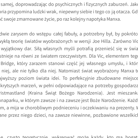
j samej, doprowadzając do psychicznych i fizycznych zaburzeń. Jak
oria przypomina ludzki wrak, niepewny siebie i tego co ją otacza. Gd
ć swoje zmarnowane życie, po raz kolejny napotyka Manxa.
edwie zarysem do wstępu całej fabuły, a potrzebny był, by pokrótc
kłą teorię światów wyobrażonych w wersji Joe Hilla. Zarówno Vic
 wyjątkowy dar. Siłą własnych myśli potrafią przenieść się w świa
 istnieje na równi ze światem rzeczywistym. Dla Vic, elementem teg
 Bridge, który zarazem stanowi część jej własnego umysłu, i któr
i niej, ale nie tylko dla niej. Natomiast świat wyobrażony Manxa t
najwyższy poziom świata idei. To perfekcyjnie zbudowane miejsce
skrytszych marzeń, w pełni odpowiadające na potrzeby gospodarza
istmastland (Kraina Świąt Bożego Narodzenia). Jest mieszank
unaparku, w którym zawsze i na zawsze jest Boże Narodzenie. Każd
 sam, a mija w chorobliwym podnieceniu i oczekiwaniu na prezenty. 
hane przez niego dzieci, na zawsze niewinne, pozbawione wszelkic
ne, czysto teoretycznie, wykreować może każdy, kto ma bogat