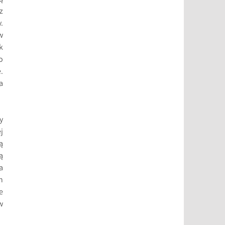
z
.
w
k
o
.
a
y
j
ą
ą
a
h
e
w