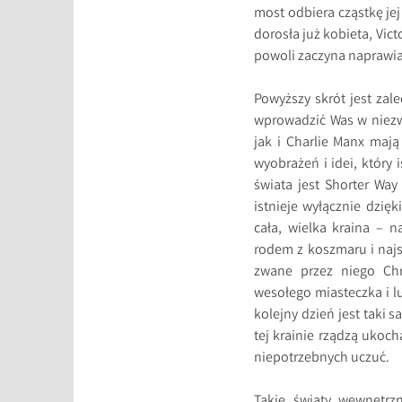
most odbiera cząstkę je
dorosła już kobieta, Vict
powoli zaczyna naprawia
Powyższy skrót jest zal
wprowadzić Was w niezwy
jak i Charlie Manx mają
wyobrażeń i idei, który
świata jest Shorter Way
istnieje wyłącznie dzięk
cała, wielka kraina – 
rodem z koszmaru i naj
zwane przez niego Chr
wesołego miasteczka i l
kolejny dzień jest taki
tej krainie rządzą ukoc
niepotrzebnych uczuć.
Takie światy wewnętrz