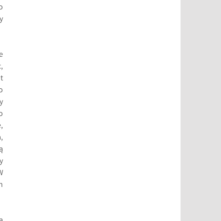
o
y
e
,
t
o
y
o
,
,
ą
y
W
h
ą