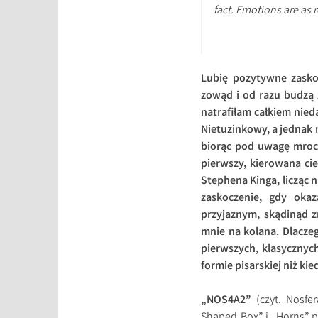
fact. Emotions are as r
Lubię pozytywne zaskoc
zowąd i od razu budzą 
natrafiłam całkiem nied
Nietuzinkowy, a jednak n
biorąc pod uwagę mrocz
pierwszy, kierowana ci
Stephena Kinga, licząc 
zaskoczenie, gdy okaz
przyjaznym, skądinąd 
mnie na kolana. Dlaczeg
pierwszych, klasycznyc
formie pisarskiej niż ki
„NOS4A2”
(czyt. Nosfer
Shaped Box” i „Horns” 