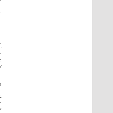
h
o
e
a
ę
ł
h
o
y
ą
,
ć
.
e