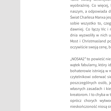
wyobraźnię. Co więcej, 
naszym, a odpowiada dok
Świat Charlesa Manxa je
sobie wszystko to, cze
dawniej. Co łączy Vic 
dnia wyzwoliły w nich 
Most i Christmasland p
oczywiście swoją cenę, b
„NOS4A2” to powieść nie
wątek fabularny, który i
bohaterowie istnieją w r
czytelnikowi oderwać si
poszczególnych osób, j
własnych zasadach i kie
kreatorom. I to chyba w 
oprócz chorych wytwo
nieskończoność niosą się 