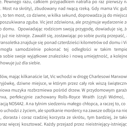
e. Pewnego razu, całkiem przypadkiem natrafia po raz pierwszy n
ł. Most na skróty), zbudowany nad rwącą rzeką. Gdy mama Vic gub
, to ten most, co dziwne, w kilka sekund, doprowadza ją do miejsca
 poszukiwana zguba. Vic jest zdziwiona, ale przyjmuje wydarzenie z
o domu. Opowiadając rodzicom swoją przygodę, dowiaduje się, ż
 już nie istnieje. Zawalił się, zostawiając po sobie pustą przepaść, 
ransoletka znajduje się ponad czterdzieści kilometrów od domu i Vi
ogła samodzielnie pokonać tej odległości w takim tempie
 sobie swoje wyjątkowe znalezisko i nową umiejętność, a kolejne
owuje już dla siebie.
ów, mając kilkanaście lat, Vic wchodzi w drogę Charlesowi Manxowi
kryjówkę, dziwne miejsce, w którym przez cały rok wiszą świąteczn
niowa muzyka rozbrzmiewa pośród drzew. W przydomowym garaż
a, perfekcyjnie zachowany Rolls-Royce Wraith (czyli Widmo), 
racją NOS4A2. A na tylnim siedzeniu małego chłopca, a raczej to, co 
wo uchodzi z życiem, ale spotkanie mordercy na zawsze odbija na nie
, dorasta i coraz rzadziej korzysta ze skrótu, tym bardziej, że taki
oraz więcej kosztować. Każdy przejazd przez nieistniejący-istniejąc