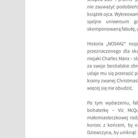
nie zauważyć podobieńst
książek ojca. Wykreowane
spójne uniwersum g
skomponowaną fabułę, a 
Historia „NOS4A2” roz
przeznaczonego dla ska
niejaki Charles Manx – s
za swoje bestialskie zb
udaje mu się przerazić p
krainy zwanej Christmas
więcej się nie obudzić.
Po tym wydarzeniu, fa
bohaterkę – Vic McQu
małomiasteczkowej rodz
koniec z końcem, by ost
Dziewczyna, by uniknąć