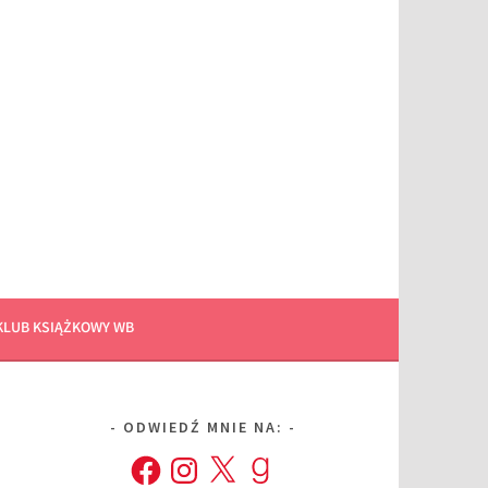
KLUB KSIĄŻKOWY WB
ODWIEDŹ MNIE NA:
Facebook
Instagram
X
Goodreads