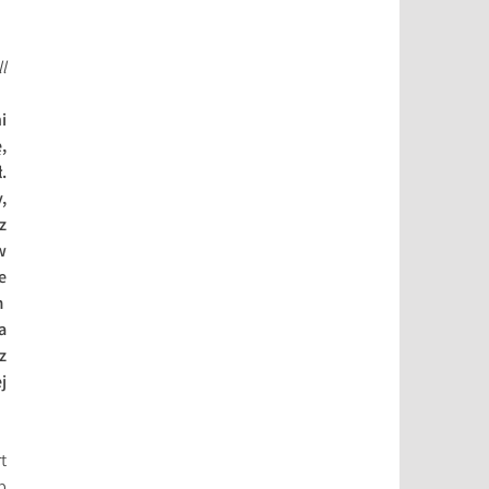
l
i
,
.
,
z
w
e
m
a
z
j
t
b