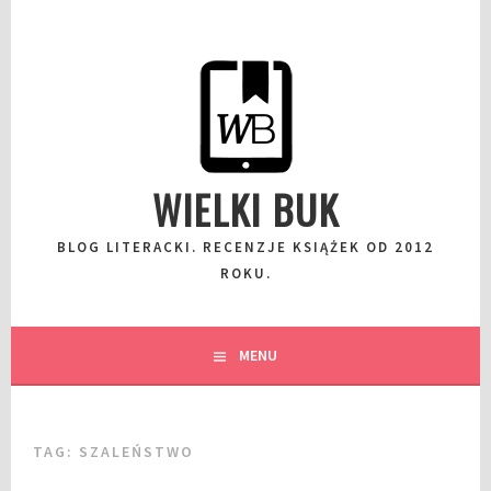
Przeskocz
do
wpisu
WIELKI BUK
BLOG LITERACKI. RECENZJE KSIĄŻEK OD 2012
ROKU.
MENU
TAG:
SZALEŃSTWO