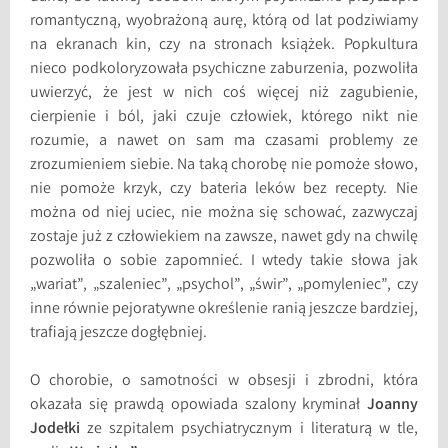
romantyczną, wyobrażoną aurę, którą od lat podziwiamy
na ekranach kin, czy na stronach książek. Popkultura
nieco podkoloryzowała psychiczne zaburzenia, pozwoliła
uwierzyć, że jest w nich coś więcej niż zagubienie,
cierpienie i ból, jaki czuje człowiek, którego nikt nie
rozumie, a nawet on sam ma czasami problemy ze
zrozumieniem siebie. Na taką chorobę nie pomoże słowo,
nie pomoże krzyk, czy bateria leków bez recepty. Nie
można od niej uciec, nie można się schować, zazwyczaj
zostaje już z człowiekiem na zawsze, nawet gdy na chwilę
pozwoliła o sobie zapomnieć. I wtedy takie słowa jak
„wariat”, „szaleniec”, „psychol”, „świr”, „pomyleniec”, czy
inne równie pejoratywne określenie ranią jeszcze bardziej,
trafiają jeszcze dogłębniej.
O chorobie, o samotności w obsesji i zbrodni, która
okazała się prawdą opowiada szalony kryminał
Joanny
Jodełki
ze szpitalem psychiatrycznym i literaturą w tle,