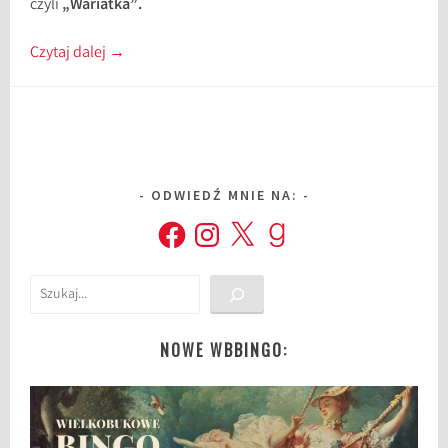
czyli
„Wariatka”.
Czytaj dalej
→
ODWIEDŹ MNIE NA:
Facebook
Instagram
X
Goodreads
Szukaj
NOWE WBBINGO: