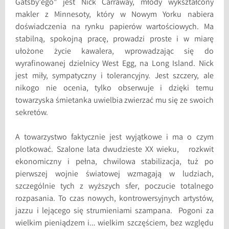
Gatsby’ego” jest Nick Carraway, młody wykształcony
makler z Minnesoty, który w Nowym Yorku nabiera
doświadczenia na rynku papierów wartościowych. Ma
stabilną, spokojną pracę, prowadzi proste i w miarę
ułożone życie kawalera, wprowadzając się do
wyrafinowanej dzielnicy West Egg, na Long Island. Nick
jest miły, sympatyczny i tolerancyjny. Jest szczery, ale
nikogo nie ocenia, tylko obserwuje i dzięki temu
towarzyska śmietanka uwielbia zwierzać mu się ze swoich
sekretów.
A towarzystwo faktycznie jest wyjątkowe i ma o czym
plotkować. Szalone lata dwudzieste XX wieku, rozkwit
ekonomiczny i pełna, chwilowa stabilizacja, tuż po
pierwszej wojnie światowej wzmagają w ludziach,
szczególnie tych z wyższych sfer, poczucie totalnego
rozpasania. To czas nowych, kontrowersyjnych artystów,
jazzu i lejącego się strumieniami szampana. Pogoni za
wielkim pieniądzem i… wielkim szczęściem, bez względu