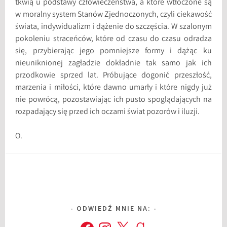
tkwią u podstawy człowieczeństwa, a które wtłoczone są
w moralny system Stanów Zjednoczonych, czyli ciekawość
świata, indywidualizm i dążenie do szczęścia. W szalonym
pokoleniu straceńców, które od czasu do czasu odradza
się, przybierając jego pomniejsze formy i dążąc ku
nieuniknionej zagładzie dokładnie tak samo jak ich
przodkowie sprzed lat. Próbujące dogonić przeszłość,
marzenia i miłości, które dawno umarły i które nigdy już
nie powrócą, pozostawiając ich pusto spoglądających na
rozpadający się przed ich oczami świat pozorów i iluzji.
O.
ODWIEDŹ MNIE NA:
Facebook
Instagram
X
Goodreads