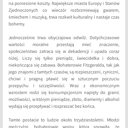
na poniesione koszty. Największe miasta Europy i Stanów
Zjednoczonych co wieczór rozbrzmiewają gwarem,
śmiechem i muzyką, trwa rozkwit kulturalny i nastaje czas
bohemy.
Jednocześnie trwa obyczajowa odwilż. Dotychczasowe
wartości moralne przestają mieć znaczenie,
społeczeństwo zatraca się w dekadencji i upada coraz
niżej. Liczy się tylko pieniądz, świecidełka i dobra,
niekończąca się zabawa. Bohaterowie Fitzgeralda, tak jak
jego znajomi z tamtych czasów, są rozpieszczeni, cyniczni,
chciwi i pragną pławić się w sztucznym poczuciu
przepychu i szczęśliwości. Wraz z ekonomicznym
wzrostem rodzi się konsumpcjonizm napięty do granic
możliwości, w którym pieniądze, złoto, diamenty i alkohol
wydają się przepływać i rozpraszać bez końca.
Tamte postacie to ludzie około trzydziestoletni. Młodzi
mężczyźni, bohaterowie wojny, która sprawiła, że