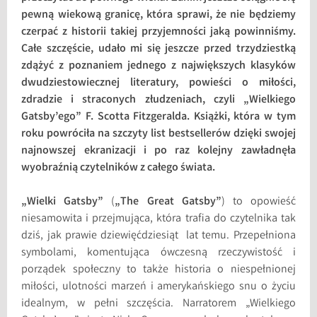
pewną wiekową granicę, która sprawi, że nie będziemy
czerpać z historii takiej przyjemności jaką powinniśmy.
Całe szczęście, udało mi się jeszcze przed trzydziestką
zdążyć z poznaniem jednego z największych klasyków
dwudziestowiecznej literatury, powieści o miłości,
zdradzie i straconych złudzeniach, czyli „Wielkiego
Gatsby’ego” F. Scotta Fitzgeralda. Książki, która w tym
roku powróciła na szczyty list bestsellerów dzięki swojej
najnowszej ekranizacji i po raz kolejny zawładnęła
wyobraźnią czytelników z całego świata.
„Wielki Gatsby”
(
„The Great Gatsby”
) to opowieść
niesamowita i przejmująca, która trafia do czytelnika tak
dziś, jak prawie dziewięćdziesiąt lat temu. Przepełniona
symbolami, komentująca ówczesną rzeczywistość i
porządek społeczny to także historia o niespełnionej
miłości, ulotności marzeń i amerykańskiego snu o życiu
idealnym, w pełni szczęścia. Narratorem „Wielkiego