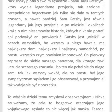
Nick słyszy plotki o swoim sąsiedzie – panu Jayu Gatsbym,
który wydaje legendarne przyjęcia, tak szalone i
przepełnione bogactwem jak tylko się dało w tamtych
czasach, a nawet bardziej. Sam Gatsby jest równie
legendarny jak jego przyjęcia, a po mieście i okolicach
krążą o nim niesamowite historie, których nikt nie potrafi
ani podważyć ani potwierdzić. Gatsby jest „wielki” w
oczach wszystkich, bo wszyscy u niego bywają, ma
największy dom, największy i najlepszy samochód, po
prostu wszystko czym powinien imponować. On pierwszy
zaprasza do siebie naszego narratora, dla którego żywi
uczucia szczerego szacunku, bo ten nie pchał się do niego
sam, tak jak wszyscy wokół, ale po prostu był jego
sympatycznym sąsiadem i go obserwował, a przynajmniej
tak wydaje się być z początku.
To właśnie dzięki temu zmysłowi obserwacyjnemu Nicka
zauważamy, że całe to bogactwo otaczające jego
wyjątkowego sąsiada to nic więcej jak maska. Fasada,