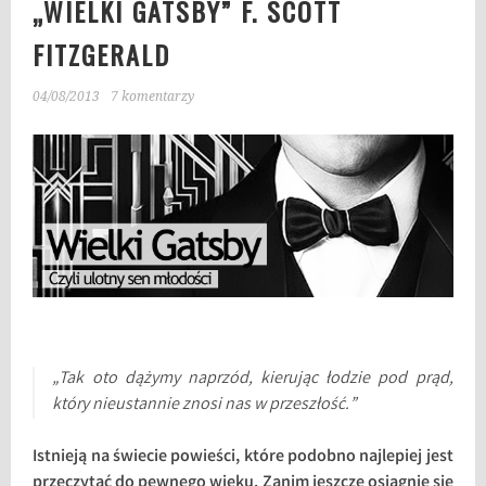
„WIELKI GATSBY” F. SCOTT
FITZGERALD
04/08/2013
7 komentarzy
„Tak oto dążymy naprzód, kierując łodzie pod prąd,
który nieustannie znosi nas w przeszłość.”
Istnieją na świecie powieści, które podobno najlepiej jest
przeczytać do pewnego wieku. Zanim jeszcze osiągnie się