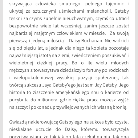
skrywająca człowieka smutnego, pełnego tajemnic i
ukrytej za sztucznymi uśmiechami melancholii. Gatsby
tęskni za czymś zupełnie nieuchwytnym, czymś co utracił
bezpowrotnie wiele lat wcześniej, zanim jeszcze został
najbardziej majętnym człowiekiem w mieście. Za swoją
pierwszą i jedyną miłością – Daisy Buchanan. Nie widzieli
się od pięciu lat, a jednak dla niego ta kobieta pozostaje
najważniejszą istotą na ziemi, zwieńczeniem poszukiwań i
wieloletniej ciężkiej pracy. Bo o ile wielu młodych
mężczyzn z towarzystwa dziedziczyło fortuny po rodzicach
i wielopokoleniowej wysokiej pozycji społecznej, tak
twórcą sukcesu Jaya Gatsby’ego jest sam Jay Gatsby. Jego
historia to ziszczenie amerykańskiego snu o karierze od
pucybuta do milionera, gdzie ciężką pracą możesz wyjść
na szczyt i pokonać uprzywilejowanych ich własną bronią.
Gwiazdą nakierowującą Gatsby’ego na sukces było czyste,
nieskalane uczucie do Daisy, któremu towarzyszyła
poczciwa wiara, że tak jak on lata czekał na nią, tak ona