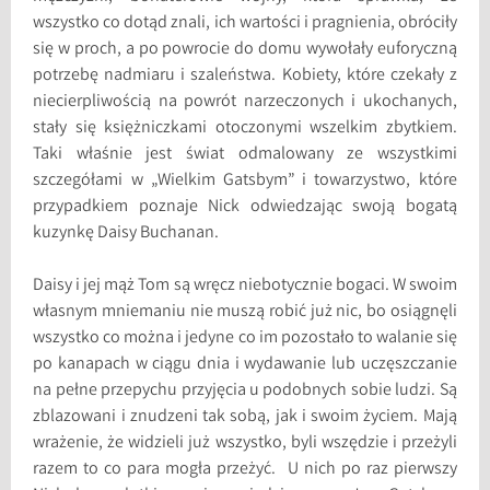
wszystko co dotąd znali, ich wartości i pragnienia, obróciły
się w proch, a po powrocie do domu wywołały euforyczną
potrzebę nadmiaru i szaleństwa. Kobiety, które czekały z
niecierpliwością na powrót narzeczonych i ukochanych,
stały się księżniczkami otoczonymi wszelkim zbytkiem.
Taki właśnie jest świat odmalowany ze wszystkimi
szczegółami w „Wielkim Gatsbym” i towarzystwo, które
przypadkiem poznaje Nick odwiedzając swoją bogatą
kuzynkę Daisy Buchanan.
Daisy i jej mąż Tom są wręcz niebotycznie bogaci. W swoim
własnym mniemaniu nie muszą robić już nic, bo osiągnęli
wszystko co można i jedyne co im pozostało to walanie się
po kanapach w ciągu dnia i wydawanie lub uczęszczanie
na pełne przepychu przyjęcia u podobnych sobie ludzi. Są
zblazowani i znudzeni tak sobą, jak i swoim życiem. Mają
wrażenie, że widzieli już wszystko, byli wszędzie i przeżyli
razem to co para mogła przeżyć. U nich po raz pierwszy