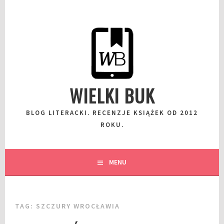
Przeskocz
do
wpisu
WIELKI BUK
BLOG LITERACKI. RECENZJE KSIĄŻEK OD 2012
ROKU.
MENU
TAG:
SZCZURY WROCŁAWIA