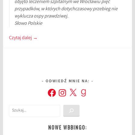
objęto leczeniem szpitalnym we Wrocławiu pięć
przypadków, w których dotychczasowy przebieg nie
wyklucza ospy prawdziwej.
Słowo Polskie
Czytaj dalej
→
ODWIEDŹ MNIE NA:
Facebook
Instagram
X
Goodreads
Szukaj
NOWE WBBINGO: