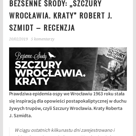
BEZSENNE ŚRODY: „SZCZURY
WROCŁAWIA. KRATY” ROBERT J.
SZMIDT – RECENZJA
20/02/2019
5 komentarzy
Prawdziwa epidemia ospy we Wrocławiu 1963 roku stała
się inspiracją dla opowieści postapokaliptycznej w duchu
żywych trupów, czyli Szczury Wrocławia. Kraty Roberta
J. Szmidta.
W ciągu ostatnich kilkunastu dni zarejestrowano i