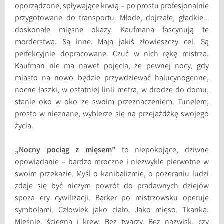
oporządzone, spływające krwią – po prostu profesjonalnie
przygotowane do transportu. Młode, dojrzałe, gładkie…
doskonałe mięsne okazy. Kaufmana fascynują te
morderstwa. Są inne. Mają jakiś złowieszczy cel. Są
perfekcyjnie dopracowane. Czuć w nich rękę mistrza.
Kaufman nie ma nawet pojęcia, że pewnej nocy, gdy
miasto na nowo będzie przywdziewać halucynogenne,
nocne łaszki, w ostatniej linii metra, w drodze do domu,
stanie oko w oko ze swoim przeznaczeniem. Tunelem,
prosto w nieznane, wybierze się na przejażdżkę swojego
życia.
„Nocny pociąg z mięsem”
to niepokojące, dziwne
opowiadanie – bardzo mroczne i niezwykle pierwotne w
swoim przekazie. Myśl o kanibalizmie, o pożeraniu ludzi
zdaje się być niczym powrót do pradawnych dziejów
spoza ery cywilizacji. Barker po mistrzowsku operuje
symbolami. Człowiek jako ciało. Jako mięso. Tkanka.
Mięśnie, ścięgna i krew. Bez twarzy. Bez nazwisk, czy