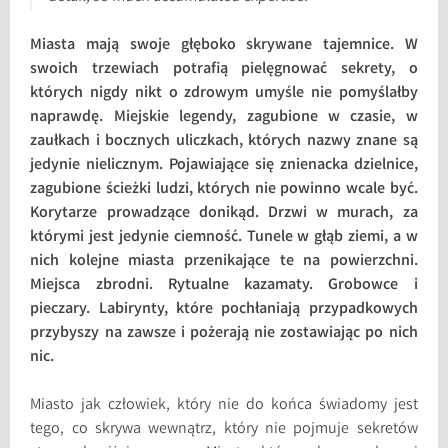
Miasta mają swoje głęboko skrywane tajemnice. W
swoich trzewiach potrafią pielęgnować sekrety, o
których nigdy nikt o zdrowym umyśle nie pomyślałby
naprawdę. Miejskie legendy, zagubione w czasie, w
zaułkach i bocznych uliczkach, których nazwy znane są
jedynie nielicznym. Pojawiające się znienacka dzielnice,
zagubione ścieżki ludzi, których nie powinno wcale być.
Korytarze prowadzące donikąd. Drzwi w murach, za
którymi jest jedynie ciemność. Tunele w głąb ziemi, a w
nich kolejne miasta przenikające te na powierzchni.
Miejsca zbrodni. Rytualne kazamaty. Grobowce i
pieczary. Labirynty, które pochłaniają przypadkowych
przybyszy na zawsze i pożerają nie zostawiając po nich
nic.
Miasto jak człowiek, który nie do końca świadomy jest
tego, co skrywa wewnątrz, który nie pojmuje sekretów