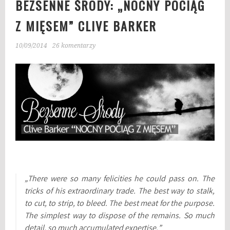
BEZSENNE ŚRODY: „NOCNY POCIĄG
Z MIĘSEM” CLIVE BARKER
10/09/2014
26 komentarzy
„There were so many felicities he could pass on. The
tricks of his extraordinary trade. The best way to stalk,
to cut, to strip, to bleed. The best meat for the purpose.
The simplest way to dispose of the remains. So much
detail, so much accumulated expertise.”