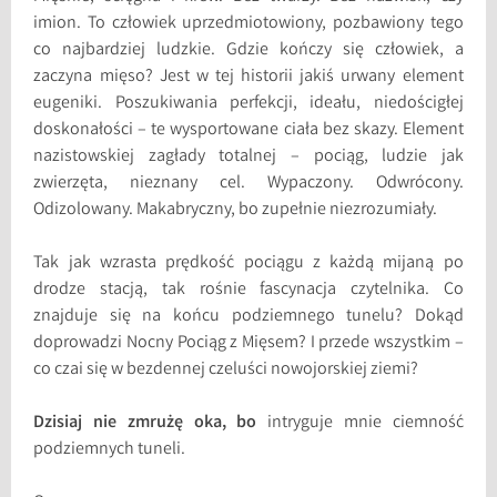
imion. To człowiek uprzedmiotowiony, pozbawiony tego
co najbardziej ludzkie. Gdzie kończy się człowiek, a
zaczyna mięso? Jest w tej historii jakiś urwany element
eugeniki. Poszukiwania perfekcji, ideału, niedościgłej
doskonałości – te wysportowane ciała bez skazy. Element
nazistowskiej zagłady totalnej – pociąg, ludzie jak
zwierzęta, nieznany cel. Wypaczony. Odwrócony.
Odizolowany. Makabryczny, bo zupełnie niezrozumiały.
Tak jak wzrasta prędkość pociągu z każdą mijaną po
drodze stacją, tak rośnie fascynacja czytelnika. Co
znajduje się na końcu podziemnego tunelu? Dokąd
doprowadzi Nocny Pociąg z Mięsem? I przede wszystkim –
co czai się w bezdennej czeluści nowojorskiej ziemi?
Dzisiaj nie zmrużę oka, bo
intryguje mnie ciemność
podziemnych tuneli.