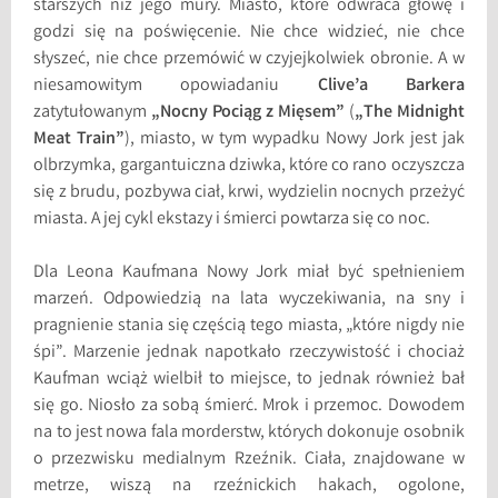
starszych niż jego mury. Miasto, które odwraca głowę i
godzi się na poświęcenie. Nie chce widzieć, nie chce
słyszeć, nie chce przemówić w czyjejkolwiek obronie. A w
niesamowitym opowiadaniu
Clive’a Barkera
zatytułowanym
„Nocny Pociąg z Mięsem”
(
„The Midnight
Meat Train”
), miasto, w tym wypadku Nowy Jork jest jak
olbrzymka, gargantuiczna dziwka, które co rano oczyszcza
się z brudu, pozbywa ciał, krwi, wydzielin nocnych przeżyć
miasta. A jej cykl ekstazy i śmierci powtarza się co noc.
Dla Leona Kaufmana Nowy Jork miał być spełnieniem
marzeń. Odpowiedzią na lata wyczekiwania, na sny i
pragnienie stania się częścią tego miasta, „które nigdy nie
śpi”. Marzenie jednak napotkało rzeczywistość i chociaż
Kaufman wciąż wielbił to miejsce, to jednak również bał
się go. Niosło za sobą śmierć. Mrok i przemoc. Dowodem
na to jest nowa fala morderstw, których dokonuje osobnik
o przezwisku medialnym Rzeźnik. Ciała, znajdowane w
metrze, wiszą na rzeźnickich hakach, ogolone,