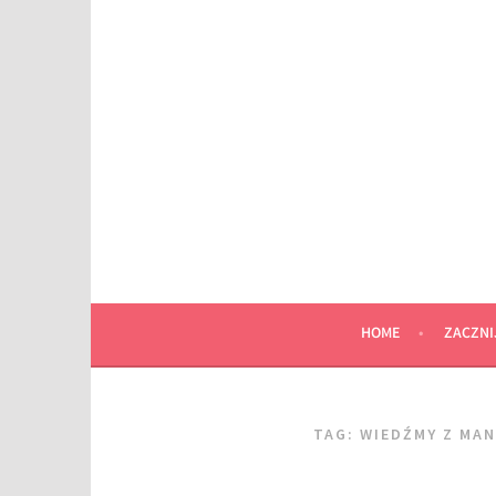
Przeskocz
do
wpisu
HOME
ZACZNI
TAG:
WIEDŹMY Z MA