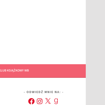
KLUB KSIĄŻKOWY WB
ODWIEDŹ MNIE NA:
Facebook
Instagram
X
Goodreads