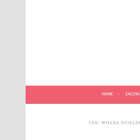
Przeskocz
do
wpisu
HOME
ZACZNI
TAG:
WIELKA UCIECZ