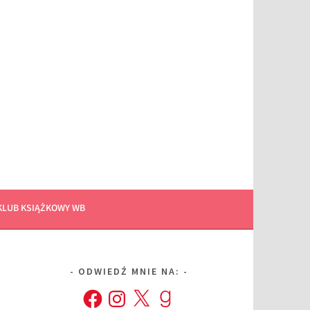
KLUB KSIĄŻKOWY WB
ODWIEDŹ MNIE NA:
Facebook
Instagram
X
Goodreads