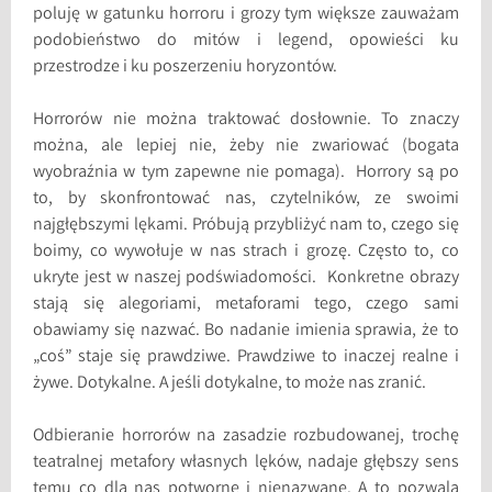
poluję w gatunku horroru i grozy tym większe zauważam
podobieństwo do mitów i legend, opowieści ku
przestrodze i ku poszerzeniu horyzontów.
Horrorów nie można traktować dosłownie. To znaczy
można, ale lepiej nie, żeby nie zwariować (bogata
wyobraźnia w tym zapewne nie pomaga). Horrory są po
to, by skonfrontować nas, czytelników, ze swoimi
najgłębszymi lękami. Próbują przybliżyć nam to, czego się
boimy, co wywołuje w nas strach i grozę. Często to, co
ukryte jest w naszej podświadomości. Konkretne obrazy
stają się alegoriami, metaforami tego, czego sami
obawiamy się nazwać. Bo nadanie imienia sprawia, że to
„coś” staje się prawdziwe. Prawdziwe to inaczej realne i
żywe. Dotykalne. A jeśli dotykalne, to może nas zranić.
Odbieranie horrorów na zasadzie rozbudowanej, trochę
teatralnej metafory własnych lęków, nadaje głębszy sens
temu co dla nas potworne i nienazwane. A to pozwala