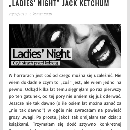
„LADIES’ NIGHT” JACK KETCHUM
20/02/2013
6 komentarzy
W horrorach jest coś od czego można się uzależnić. Nie
wiem dokładnie czym to „coś” jest, ale wiem jedno na
pewno. Odkąd kilka lat temu sięgnęłam po raz pierwszy
po ten gatunek, od tej pory nie umiem się już oderwać.
Jeszcze nie tak dawno (o ile osiem lat można uznać za
„nie tak dawno”) w ogóle nie zwracałam na powieść
grozy uwagi. Po prostu, jakoś tak omijałam ten dział z
książkami. Trzymałam się dość sztywno konkretnej