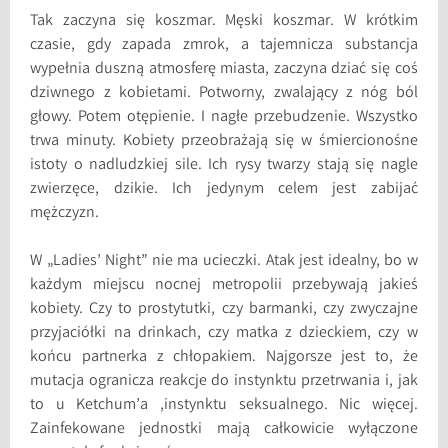
Tak zaczyna się koszmar. Męski koszmar. W krótkim
czasie, gdy zapada zmrok, a tajemnicza substancja
wypełnia duszną atmosferę miasta, zaczyna dziać się coś
dziwnego z kobietami. Potworny, zwalający z nóg ból
głowy. Potem otępienie. I nagłe przebudzenie. Wszystko
trwa minuty. Kobiety przeobrażają się w śmiercionośne
istoty o nadludzkiej sile. Ich rysy twarzy stają się nagle
zwierzęce, dzikie. Ich jedynym celem jest zabijać
mężczyzn.
W „Ladies’ Night” nie ma ucieczki. Atak jest idealny, bo w
każdym miejscu nocnej metropolii przebywają jakieś
kobiety. Czy to prostytutki, czy barmanki, czy zwyczajne
przyjaciółki na drinkach, czy matka z dzieckiem, czy w
końcu partnerka z chłopakiem. Najgorsze jest to, że
mutacja ogranicza reakcje do instynktu przetrwania i, jak
to u Ketchum’a ,instynktu seksualnego. Nic więcej.
Zainfekowane jednostki mają całkowicie wyłączone