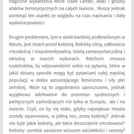
tragiczne wydarzenia Word Trade Center, ataki i groźby
ataków terrorystycznych na całych świecie. Muszę jednak
pominąć ten aspekt ze względu na czas napisania i datę
wydania powieści.
Drugim problemem, tym o wiele bardziej podkreślonym w
fabule, jest strach przed kobietą. Kobietą silną, całkowicie
niezależną i nieprzewidywalną. Istotą samowystarczalną i
okrutną w swoich wyborach. Ketchum zmusza
czytelników, by odpowiedzieli sobie na pytania, które w
jakiś dziwny sposób mogą być pytaniami całej męskiej
populacji w dobie wzrastającego feminizmu i siły płci
żeńskiej. Może są to zagadnienia uproszczone, jednak
wyjątkowo adekwatne do przemian społecznych i
politycznych zachodzących nie tylko w Europie, ale i na
świecie. Czyli, co by się stało, gdyby największe miasta
zostały opanowane, w jedną noc, przez kobiety? Jednak
nie byle jakie kobiety, ale takie doszczętnie zmutowane?
Kobiety- zombie zarażone wirusem wściekłości i zemsty?