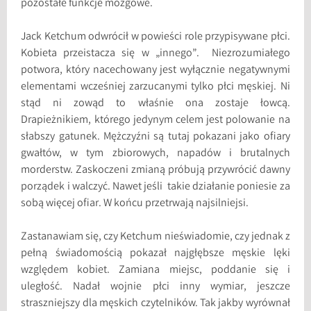
pozostałe funkcje mózgowe.
Jack Ketchum odwrócił w powieści role przypisywane płci.
Kobieta przeistacza się w „innego”. Niezrozumiałego
potwora, który nacechowany jest wyłącznie negatywnymi
elementami wcześniej zarzucanymi tylko płci męskiej. Ni
stąd ni zowąd to właśnie ona zostaje łowcą.
Drapieżnikiem, którego jedynym celem jest polowanie na
słabszy gatunek. Mężczyźni są tutaj pokazani jako ofiary
gwałtów, w tym zbiorowych, napadów i brutalnych
morderstw. Zaskoczeni zmianą próbują przywrócić dawny
porządek i walczyć. Nawet jeśli takie działanie poniesie za
sobą więcej ofiar. W końcu przetrwają najsilniejsi.
Zastanawiam się, czy Ketchum nieświadomie, czy jednak z
pełną świadomością pokazał najgłębsze męskie lęki
względem kobiet. Zamiana miejsc, poddanie się i
uległość. Nadał wojnie płci inny wymiar, jeszcze
straszniejszy dla męskich czytelników. Tak jakby wyrównał