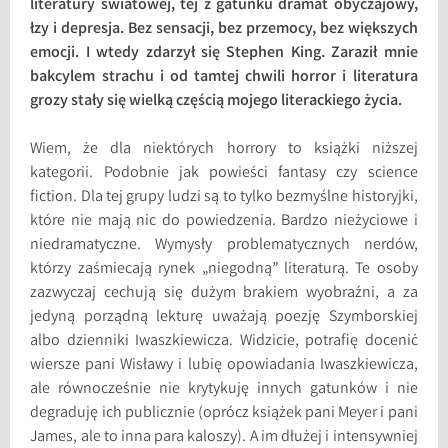
literatury światowej, tej z gatunku dramat obyczajowy,
łzy i depresja. Bez sensacji, bez przemocy, bez większych
emocji. I wtedy zdarzył się Stephen King. Zaraził mnie
bakcylem strachu i od tamtej chwili horror i literatura
grozy stały się wielką częścią mojego literackiego życia.
Wiem, że dla niektórych horrory to książki niższej
kategorii. Podobnie jak powieści fantasy czy science
fiction. Dla tej grupy ludzi są to tylko bezmyślne historyjki,
które nie mają nic do powiedzenia. Bardzo nieżyciowe i
niedramatyczne. Wymysły problematycznych nerdów,
którzy zaśmiecają rynek „niegodną” literaturą. Te osoby
zazwyczaj cechują się dużym brakiem wyobraźni, a za
jedyną porządną lekturę uważają poezję Szymborskiej
albo dzienniki Iwaszkiewicza. Widzicie, potrafię docenić
wiersze pani Wisławy i lubię opowiadania Iwaszkiewicza,
ale równocześnie nie krytykuję innych gatunków i nie
degraduję ich publicznie (oprócz książek pani Meyer i pani
James, ale to inna para kaloszy). A im dłużej i intensywniej