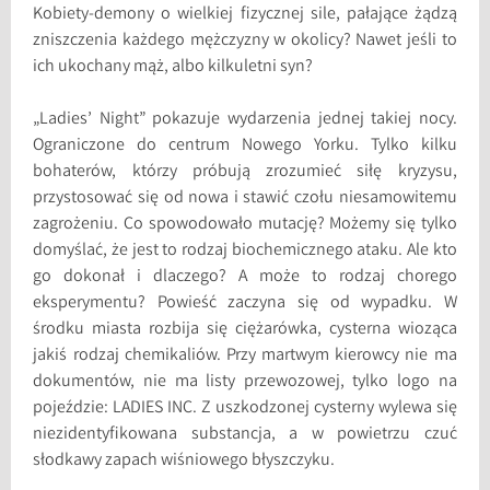
Kobiety-demony o wielkiej fizycznej sile, pałające żądzą
zniszczenia każdego mężczyzny w okolicy? Nawet jeśli to
ich ukochany mąż, albo kilkuletni syn?
„Ladies’ Night” pokazuje wydarzenia jednej takiej nocy.
Ograniczone do centrum Nowego Yorku. Tylko kilku
bohaterów, którzy próbują zrozumieć siłę kryzysu,
przystosować się od nowa i stawić czołu niesamowitemu
zagrożeniu. Co spowodowało mutację? Możemy się tylko
domyślać, że jest to rodzaj biochemicznego ataku. Ale kto
go dokonał i dlaczego? A może to rodzaj chorego
eksperymentu? Powieść zaczyna się od wypadku. W
środku miasta rozbija się ciężarówka, cysterna wioząca
jakiś rodzaj chemikaliów. Przy martwym kierowcy nie ma
dokumentów, nie ma listy przewozowej, tylko logo na
pojeździe: LADIES INC. Z uszkodzonej cysterny wylewa się
niezidentyfikowana substancja, a w powietrzu czuć
słodkawy zapach wiśniowego błyszczyku.