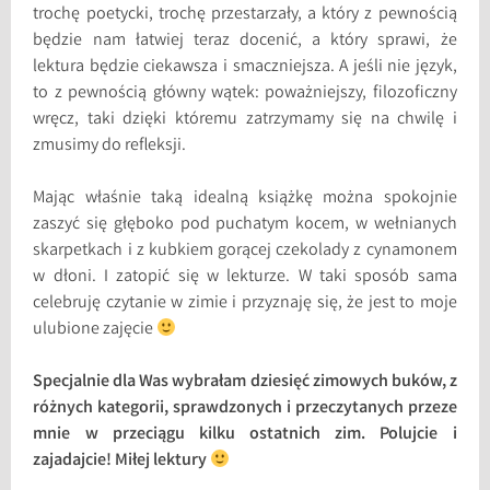
trochę poetycki, trochę przestarzały, a który z pewnością
będzie nam łatwiej teraz docenić, a który sprawi, że
lektura będzie ciekawsza i smaczniejsza. A jeśli nie język,
to z pewnością główny wątek: poważniejszy, filozoficzny
wręcz, taki dzięki któremu zatrzymamy się na chwilę i
zmusimy do refleksji.
Mając właśnie taką idealną książkę można spokojnie
zaszyć się głęboko pod puchatym kocem, w wełnianych
skarpetkach i z kubkiem gorącej czekolady z cynamonem
w dłoni. I zatopić się w lekturze. W taki sposób sama
celebruję czytanie w zimie i przyznaję się, że jest to moje
ulubione zajęcie
Specjalnie dla Was wybrałam dziesięć zimowych buków, z
różnych kategorii, sprawdzonych i przeczytanych przeze
mnie w przeciągu kilku ostatnich zim. Polujcie i
zajadajcie! Miłej lektury