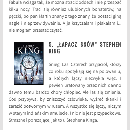
Fabuła wciąga tak, że można stracić oddech i nie przespać
kilku nocy. Traci się również ulubionych bohaterów, na
pęczki, bo pan Martin znany z tego znany, że postaci giną
nagle i nieprzewidywalnie. A ja krzyczałam i płakałam i…
nie mogłam przestać czytać.
5. „ŁAPACZ SNÓW” STEPHEN
KING
Śnieg. Las. Czterech przyjaciół, którzy
co roku spotykają się na polowaniu,
a których łączy niezwykła więź. I
pewien uratowany przez nich dawno
dawno temu bardzo chory chłopiec. Ale las się zmienia.
Coś przybywa, by zniszczyć człowieka, wyżreć tkanki i
zarazić potwornym wirusem. A wszystko się łączy, niczym
w starym indiańskim amulecie. I nic nie jest przypadkowe.
Straszne i porażające, jak to u Stephena Kinga.