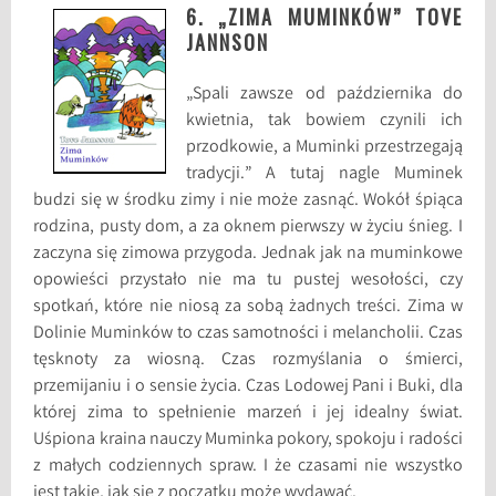
6. „ZIMA MUMINKÓW” TOVE
JANNSON
„Spali zawsze od października do
kwietnia, tak bowiem czynili ich
przodkowie, a Muminki przestrzegają
tradycji.” A tutaj nagle Muminek
budzi się w środku zimy i nie może zasnąć. Wokół śpiąca
rodzina, pusty dom, a za oknem pierwszy w życiu śnieg. I
zaczyna się zimowa przygoda. Jednak jak na muminkowe
opowieści przystało nie ma tu pustej wesołości, czy
spotkań, które nie niosą za sobą żadnych treści. Zima w
Dolinie Muminków to czas samotności i melancholii. Czas
tęsknoty za wiosną. Czas rozmyślania o śmierci,
przemijaniu i o sensie życia. Czas Lodowej Pani i Buki, dla
której zima to spełnienie marzeń i jej idealny świat.
Uśpiona kraina nauczy Muminka pokory, spokoju i radości
z małych codziennych spraw. I że czasami nie wszystko
jest takie, jak się z początku może wydawać.