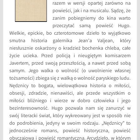
razem w wersji opartej zarówno na
powieści, jak i na musicalu. Sądzę, że
zanim pobiegniemy do kina warto
przeczytać samą powieść Hugo.
Wielkie, epickie, bo czterotomowe dzieło to wyjątkowo
smutna historia galernika Jean’a Valjean, który
niesłusznie oskarżony o kradzież bochenka chleba, całe
życie ucieka. Przed policją i nieugiętym komisarzem
Javertem, przed swoją przeszłością, a nawet przed sobą
samym. Jego walka o wolność (o uwolnienie własnej
tożsamości) zbiega się z walką o wolność paryskiego ludu.
Nędznicy to bogata, wielowątkowa historia o miłości,
obsesji, zdradzie, nienawiści, ale przede wszystkim o
miłości bliźniego i wierze w dobro człowieka i jego
bezinteresowność. Hugo pozwala nam się zanurzyć w
swój literacki świat, który wykreowany jest w sposób nie
do podrobienia, jedyny w swoim rodzaju. „Nędznicy” to
jednocześnie romans, powieść historyczna, powieść
obyczajowa i powieść romantyczna. Arcydzieło, w którym