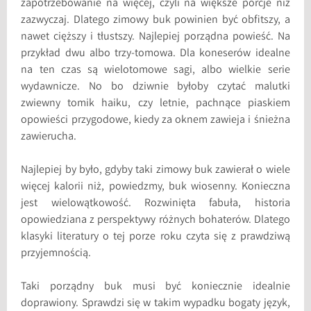
zapotrzebowanie na więcej, czyli na większe porcje niż
zazwyczaj. Dlatego zimowy buk powinien być obfitszy, a
nawet cięższy i tłustszy. Najlepiej porządna powieść. Na
przykład dwu albo trzy-tomowa. Dla koneserów idealne
na ten czas są wielotomowe sagi, albo wielkie serie
wydawnicze. No bo dziwnie byłoby czytać malutki
zwiewny tomik haiku, czy letnie, pachnące piaskiem
opowieści przygodowe, kiedy za oknem zawieja i śnieżna
zawierucha.
Najlepiej by było, gdyby taki zimowy buk zawierał o wiele
więcej kalorii niż, powiedzmy, buk wiosenny. Konieczna
jest wielowątkowość. Rozwinięta fabuła, historia
opowiedziana z perspektywy różnych bohaterów. Dlatego
klasyki literatury o tej porze roku czyta się z prawdziwą
przyjemnością.
Taki porządny buk musi być koniecznie idealnie
doprawiony. Sprawdzi się w takim wypadku bogaty język,