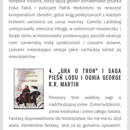
odrębna historia, którą łączą główni bohaterowie pisarka
Erika Falck i policjant Patrik Hedström) to mroczne
kompendium zbrodni, gdzie krąg podejrzanych z każdym
krokiem zacieśnia się coraz mocniej. Camilla Lackberg
umiejscowiła mroczną intrygę w rodzinnym miasteczku i
dzięki temu w mistrzowsko przekonujący sposób ukazuje
nam zamkniętą małą społeczność i czasami dziwne,
czasami niepokojące relacje jakie zachodzą wśród jej
mieszkańców.
4. „GRA O TRON” I SAGA
PIEŚŃ LODU I OGNIA GEORGE
R.R. MARTIN
Pierwszy tom wielkiej sagi o
nadchodzącej zimie. Zimie ludzkości,
zimie królestwa i zimie całego świata.
Fantasy doprowadzone do mistrzostwa, bo nie ma tu zbyt
wielu elementów fantasy. Jest za to genialna opowieść.