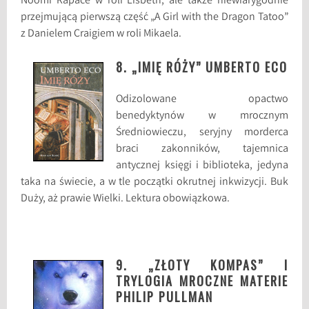
Noomi Rapace w roli Lisbeth, ale także niewiarygodnie
przejmującą pierwszą część „A Girl with the Dragon Tatoo”
z Danielem Craigiem w roli Mikaela.
8. „IMIĘ RÓŻY” UMBERTO ECO
Odizolowane opactwo
benedyktynów w mrocznym
Średniowieczu, seryjny morderca
braci zakonników, tajemnica
antycznej księgi i biblioteka, jedyna
taka na świecie, a w tle początki okrutnej inkwizycji. Buk
Duży, aż prawie Wielki. Lektura obowiązkowa.
9. „ZŁOTY KOMPAS” I
TRYLOGIA MROCZNE MATERIE
PHILIP PULLMAN