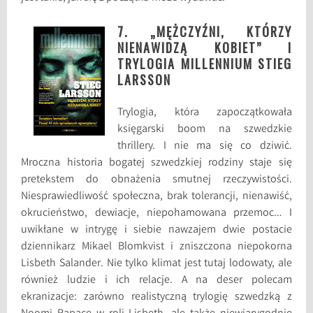
7. „MĘŻCZYŹNI, KTÓRZY
NIENAWIDZĄ KOBIET” I
TRYLOGIA MILLENNIUM STIEG
LARSSON
Trylogia, która zapoczątkowała
księgarski boom na szwedzkie
thrillery. I nie ma się co dziwić.
Mroczna historia bogatej szwedzkiej rodziny staje się
pretekstem do obnażenia smutnej rzeczywistości.
Niesprawiedliwość społeczna, brak tolerancji, nienawiść,
okrucieństwo, dewiacje, niepohamowana przemoc… I
uwikłane w intrygę i siebie nawzajem dwie postacie
dziennikarz Mikael Blomkvist i zniszczona niepokorna
Lisbeth Salander. Nie tylko klimat jest tutaj lodowaty, ale
również ludzie i ich relacje. A na deser polecam
ekranizacje: zarówno realistyczną trylogię szwedzką z