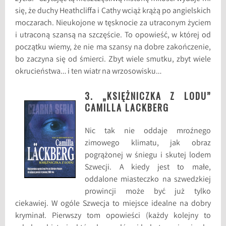
się, że duchy Heathcliffa i Cathy wciąż krążą po angielskich
moczarach. Nieukojone w tęsknocie za utraconym życiem
i utraconą szansą na szczęście. To opowieść, w której od
początku wiemy, że nie ma szansy na dobre zakończenie,
bo zaczyna się od śmierci. Zbyt wiele smutku, zbyt wiele
okrucieństwa… i ten wiatr na wrzosowisku…
3. „KSIĘŻNICZKA Z LODU”
CAMILLA LACKBERG
Nic tak nie oddaje mroźnego
zimowego klimatu, jak obraz
pogrążonej w śniegu i skutej lodem
Szwecji. A kiedy jest to małe,
oddalone miasteczko na szwedzkiej
prowincji może być już tylko
ciekawiej. W ogóle Szwecja to miejsce idealne na dobry
kryminał. Pierwszy tom opowieści (każdy kolejny to