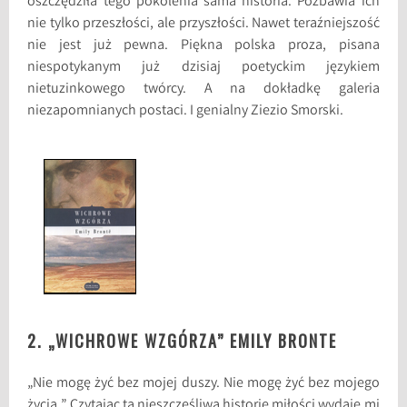
oszczędziła tego pokolenia sama historia. Pozbawia ich
nie tylko przeszłości, ale przyszłości. Nawet teraźniejszość
nie jest już pewna. Piękna polska proza, pisana
niespotykanym już dzisiaj poetyckim językiem
nietuzinkowego twórcy. A na dokładkę galeria
niezapomnianych postaci. I genialny Ziezio Smorski.
2. „WICHROWE WZGÓRZA” EMILY BRONTE
„Nie mogę żyć bez mojej duszy. Nie mogę żyć bez mojego
życia.” Czytając tą nieszczęśliwą historię miłości wydaje mi