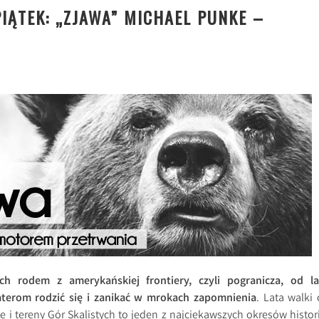
IĄTEK: „ZJAWA” MICHAEL PUNKE –
h rodem z amerykańskiej frontiery, czyli pogranicza, od la
erom rodzić się i zanikać w mrokach zapomnienia
. Lata walki 
ie i tereny Gór Skalistych to jeden z najciekawszych okresów histori