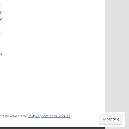
i
a
y
h
j
ą
 systemu komentarzy.
Polityka prywatności i cookies
COM
.