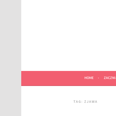
Przeskocz
do
wpisu
HOME
ZACZNI
TAG:
ZJAWA