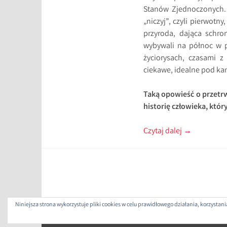
Stanów Zjednoczonych. K
„niczyj”, czyli pierwot
przyroda, dająca schro
wybywali na północ w p
życiorysach, czasami z
ciekawe, idealne pod ka
Taką opowieść o przetrw
historię człowieka, któ
Czytaj dalej
→
Niniejsza strona wykorzystuje pliki cookies w celu prawidłowego działania, korzysta
ZAP