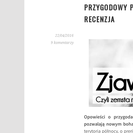
PRZYGODOWY P
RECENZJA
22/04/2016
9 komentarzy
Opowieści o przygodac
pozwalają nowym bohat
terytoria północy, o prer