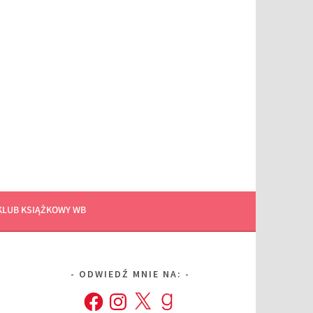
KLUB KSIĄŻKOWY WB
ODWIEDŹ MNIE NA:
Facebook
Instagram
X
Goodreads