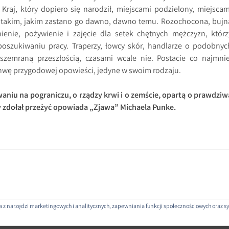
raj, który dopiero się narodził, miejscami podzielony, miejscam
ny, takim, jakim zastano go dawno, dawno temu. Rozochocona, bujn
nienie, pożywienie i zajęcie dla setek chętnych mężczyzn, którz
oszukiwaniu pracy. Traperzy, łowcy skór, handlarze o podobnyc
 szemraną przeszłością, czasami wcale nie. Postacie co najmnie
nwę przygodowej opowieści, jedyne w swoim rodzaju.
aniu na pograniczu, o rządzy krwi i o zemście, opartą o prawdziw
ry zdołał przeżyć opowiada „Zjawa” Michaela Punke.
nia z narzędzi marketingowych i analitycznych, zapewniania funkcji społecznościowych oraz
ROJEKTOWANE PRZEZ: WORDPRESS
|
THEME: SELA BY
WORDPRESS.