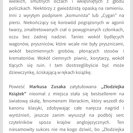
wielkich, smutnych oczach i wklęśniętych z głodu
policzkach. Niektórzy z gwieździstą opaską na ramieniu.
Inni z wyrytym podpisem „komunista” lub „Cygan” na
piersi. Niekończący się korowód pogrążonych w agonii
twarzy, zmaltretowanych ciał o powyginanych członkach,
oczu bez żadnej nadziei. Taniec wokół bydlęcych
wagonów, pryszniców, które wcale nie były prysznicami,
wokół bezimiennych grobów, płonących stosów i
krematoriów. Wokół ciemnych piwnic, korytarzy, wokół
tlących się ruin. I tam dostrzeglibyście być może
dziewczynkę, ściskającą w rękach książkę.
Powieść
Markusa Zusaka
zatytułowana
„Złodziejka
Książek”
nieomal z miejsca stała się bestsellerem na
światową skalę, fenomenem literackim, który wszedł do
kanonu klasyki, zdobywając całe naręcza nagród i
wyróżnień, jeszcze zanim wyruszył na podbój serc
czytelników spoza krajów anglojęzycznych. Ten
niesamowity sukces nie ma kogo dziwić, bo „Złodziejka