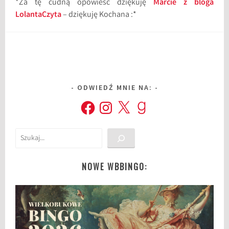
*Za tę cudną opowieść dziękuję
Marcie z bloga
LolantaCzyta
– dziękuję Kochana :*
ODWIEDŹ MNIE NA:
Facebook
Instagram
X
Goodreads
Szukaj
NOWE WBBINGO: