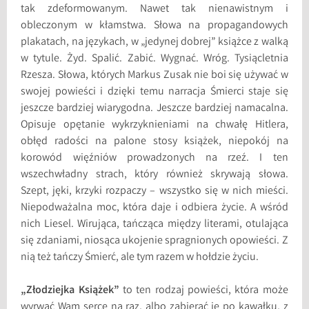
tak zdeformowanym. Nawet tak nienawistnym i
obleczonym w kłamstwa. Słowa na propagandowych
plakatach, na językach, w „jedynej dobrej” książce z walką
w tytule. Żyd. Spalić. Zabić. Wygnać. Wróg. Tysiącletnia
Rzesza. Słowa, których Markus Zusak nie boi się używać w
swojej powieści i dzięki temu narracja Śmierci staje się
jeszcze bardziej wiarygodna. Jeszcze bardziej namacalna.
Opisuje opętanie wykrzyknieniami na chwałę Hitlera,
obłęd radości na palone stosy książek, niepokój na
korowód więźniów prowadzonych na rzeź. I ten
wszechwładny strach, który również skrywają słowa.
Szept, jęki, krzyki rozpaczy – wszystko się w nich mieści.
Niepodważalna moc, która daje i odbiera życie. A wśród
nich Liesel. Wirująca, tańcząca między literami, otulająca
się zdaniami, niosąca ukojenie spragnionych opowieści. Z
nią też tańczy Śmierć, ale tym razem w hołdzie życiu.
„Złodziejka Książek”
to ten rodzaj powieści, która może
wyrwać Wam serce na raz, albo zabierać je po kawałku, z