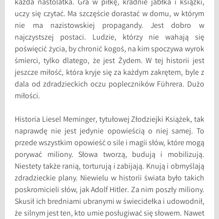
każda nastolatka. Gra w piłkę, kradnie jabłka i książki,
uczy się czytać. Ma szczęście dorastać w domu, w którym
nie ma nazistowskiej propagandy. Jest dobro w
najczystszej postaci. Ludzie, którzy nie wahają się
poświęcić życia, by chronić kogoś, na kim spoczywa wyrok
śmierci, tylko dlatego, że jest Żydem. W tej historii jest
jeszcze miłość, która kryje się za każdym zakrętem, byle z
dala od zdradzieckich oczu popleczników Führera. Dużo
miłości.
Historia Liesel Meminger, tytułowej Złodziejki Książek, tak
naprawdę nie jest jedynie opowieścią o niej samej. To
przede wszystkim opowieść o sile i magii słów, które mogą
porywać miliony. Słowa tworzą, budują i mobilizują.
Niestety także ranią, torturują i zabijają. Knują i obmyślają
zdradzieckie plany. Niewielu w historii świata było takich
poskromicieli słów, jak Adolf Hitler. Za nim poszły miliony.
Skusił ich bredniami ubranymi w świecidełka i udowodnił,
że silnym jest ten, kto umie posługiwać się słowem. Nawet