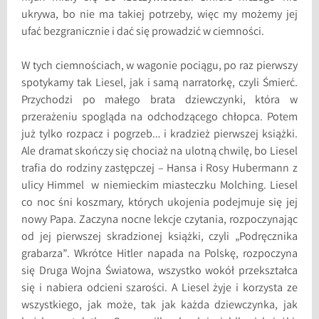
ukrywa, bo nie ma takiej potrzeby, więc my możemy jej
ufać bezgranicznie i dać się prowadzić w ciemności.
W tych ciemnościach, w wagonie pociągu, po raz pierwszy
spotykamy tak Liesel, jak i samą narratorkę, czyli Śmierć.
Przychodzi po małego brata dziewczynki, która w
przerażeniu spogląda na odchodzącego chłopca. Potem
już tylko rozpacz i pogrzeb… i kradzież pierwszej książki.
Ale dramat skończy się chociaż na ulotną chwilę, bo Liesel
trafia do rodziny zastępczej – Hansa i Rosy Hubermann z
ulicy Himmel w niemieckim miasteczku Molching. Liesel
co noc śni koszmary, których ukojenia podejmuje się jej
nowy Papa. Zaczyna nocne lekcje czytania, rozpoczynając
od jej pierwszej skradzionej książki, czyli „Podręcznika
grabarza”. Wkrótce Hitler napada na Polskę, rozpoczyna
się Druga Wojna Światowa, wszystko wokół przekształca
się i nabiera odcieni szarości. A Liesel żyje i korzysta ze
wszystkiego, jak może, tak jak każda dziewczynka, jak