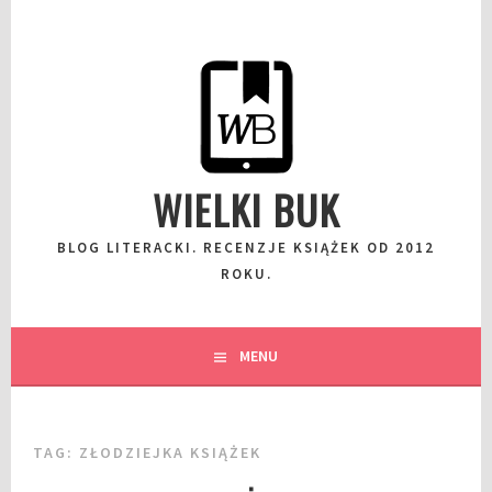
Przeskocz
do
wpisu
WIELKI BUK
BLOG LITERACKI. RECENZJE KSIĄŻEK OD 2012
ROKU.
MENU
TAG:
ZŁODZIEJKA KSIĄŻEK