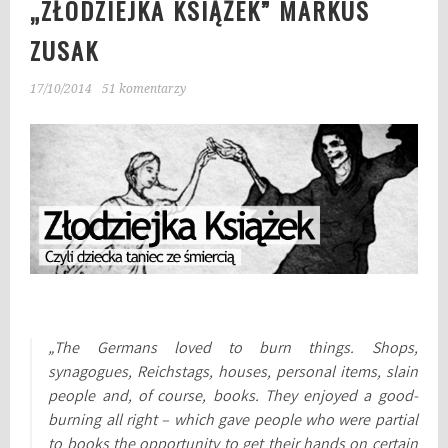
„ZŁODZIEJKA KSIĄŻEK” MARKUS
ZUSAK
17/10/2014
51 komentarzy
„The Germans loved to burn things. Shops,
synagogues, Reichstags, houses, personal items, slain
people and, of course, books. They enjoyed a good-
burning all right – which gave people who were partial
to books the opportunity to get their hands on certain