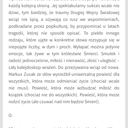
każdą kolejną stroną. Jej spektakularny sukces wcale nie
dziwi, tym bardziej, że traumy Drugiej Wojny Światowej
wciąż nie śpią, a ożywają co rusz we wspomnieniach,
podkradane przez popkulturę, by przypominać o latach
tragedii, której nie sposób opisać. To piekło innego
rodzaju, które ujęte w konkretne słowa rozsypuje się w
niepojęte liczby, w dym i proch. Wyłapać można jedynie
emocje, tak żywe w tym królestwie Śmierci. Smutek i
radość jednocześnie, miłość i nienawiść, złość i uległość –
cały kalejdoskop wrażeń. Do przeżywania wciąż od nowa.
Markus Zusak ze słów wyrzeźbił uniwersalną powieść dla
wszystkich, która może odmieniać życie (chociaż wcale
nie musi). Powieść, która może wzbudzać miłość do
książek (chociaż nie do wszystkich). Powieść, która może
rodzić życie (ale czuwać nad nim będzie Śmierć).
O.