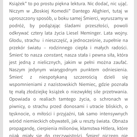
Książek” to po prostu piękna lektura. Nic dodać, nic ująć.
Niczym w „Boskiej Komedii” Dantego Alighieri, tutaj w
uproszczony sposób, u boku samej Śmierci, wyruszamy w
podróż, by podążając śladami przeszłości, powoli
odkrywać cztery lata życia Liesel Meminger. Lata wojny.
Głodu, strachu i nieszczęść, a jednocześnie, zupełnie na
przekór światu – rodzinnego ciepła i małych radości.
Śmierć to nasza
constant
, nasza stała i pewna siła, która
jest jedną z nielicznych, jakim w pełni można zaufać.
Naszym jedynym wiarygodnym punktem odniesienia.
Śmierć z niespotykaną szczerością dzieli się
wspomnieniami z nazistowskich Niemiec, gdzie poznała
tę małą złodziejkę książek o niezwykłej sile przetrwania.
Opowiada o realiach tamtego życia, o schronach w
piwnicy, o strachu przed donosami i utracie bliskich, o
tęsknocie, o miłości i przyjaźni, tak samo intensywnych
wśród niemieckich obywateli, jak u reszty świata. Obnaża
propagandę, cierpienia milionów, kłamstwa Hitlera, które
nijak miały się do rzeczywistości. Śmierć niczego nie