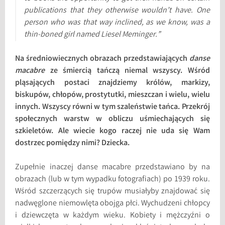
publications that they otherwise wouldn’t have. One
person who was that way inclined, as we know, was a
thin-boned girl named Liesel Meminger.”
Na średniowiecznych obrazach przedstawiających
danse
macabre
ze śmiercią tańczą niemal wszyscy. Wśród
pląsających postaci znajdziemy królów, markizy,
biskupów, chłopów, prostytutki, mieszczan i wielu, wielu
innych. Wszyscy równi w tym szaleństwie tańca. Przekrój
społecznych warstw w obliczu uśmiechających się
szkieletów. Ale wiecie kogo raczej nie uda się Wam
dostrzec pomiędzy nimi? Dziecka.
Zupełnie inaczej danse macabre przedstawiano by na
obrazach (lub w tym wypadku fotografiach) po 1939 roku.
Wśród szczerzących się trupów musiałyby znajdować się
nadwęglone niemowlęta obojga płci. Wychudzeni chłopcy
i dziewczęta w każdym wieku. Kobiety i mężczyźni o