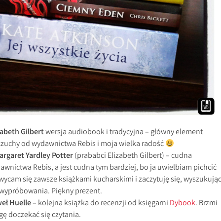
abeth Gilbert
wersja audiobook i tradycyjna – główny element
zuchy od wydawnictwa Rebis i moja wielka radość
rgaret Yardley Potter
(prababci Elizabeth Gilbert) – cudna
wnictwa Rebis, a jest cudna tym bardziej, bo ja uwielbiam pichcić
hwycam się zawsze książkami kucharskimi i zaczytuję się, wyszukują
 wypróbowania. Piękny prezent.
eł Huelle
– kolejna książka do recenzji od księgarni
Dybook
. Brzmi
gę doczekać się czytania.