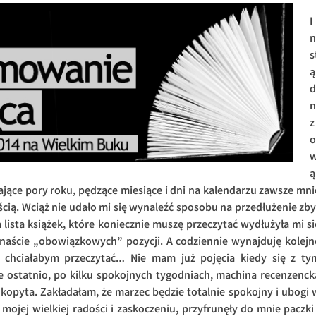
I
n
s
ą
d
n
z
o
ą
ające pory roku, pędzące miesiące i dni na kalendarzu zawsze mni
cią. Wciąż nie udało mi się wynaleźć sposobu na przedłużenie zby
a lista książek, które koniecznie muszę przeczytać wydłużyła mi si
kanaście „obowiązkowych” pozycji. A codziennie wynajduję kolejn
o chciałabym przeczytać… Nie mam już pojęcia kiedy się z ty
że ostatnio, po kilku spokojnych tygodniach, machina recenzenck
kopyta. Zakładałam, że marzec będzie totalnie spokojny i ubogi 
 mojej wielkiej radości i zaskoczeniu, przyfrunęły do mnie paczki 