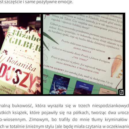
jest szczęście i same pozytywne emocje.
malną bukowość, która wyraziła się w trzech niespodziankowyc
tkich książek, które pojawiły się na półkach, tworząc dwa urocz
o-wiosennym. Zimowym, bo trafiły do mnie tłumy kryminałów 
nich w totalnie śnieżnym stylu (ale będę miała czytania w oczekiwani