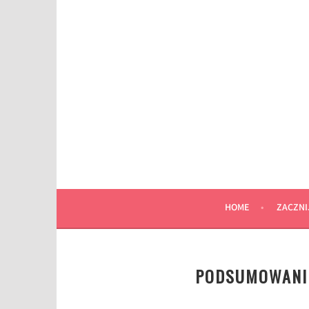
Przeskocz
do
wpisu
HOME
ZACZNI
PODSUMOWANIE