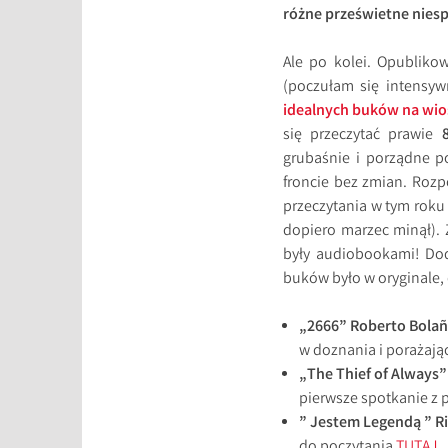
różne prześwietne niespo
Ale po kolei. Opublik
(poczułam się intensy
idealnych buków na wi
się przeczytać prawie
grubaśnie i porządne po
froncie bez zmian. Roz
przeczytania w tym rok
dopiero marzec minął). 
były audiobookami! Do
buków było w oryginale, 
„2666” Roberto Bola
w doznania i porażają
„The Thief of Always”
pierwsze spotkanie z 
” Jestem Legendą ” R
do poczytania
TUTAJ
.