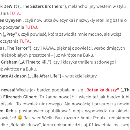
ck DeWitt („The Sisters Brothers”)
, melancholijny western w stylu
tania
TUTAJ
.
len Oyeyemi
, czyli nowiutka świeżynka i niezwykły retelling baśni o
do poczytania
TUTAJ.
n („Prey”)
, czyli powieść, która zawiodła mnie mocno, ale wciąż
poczytania
TUTAJ
.
 („The Terror”)
, czyli KAWAŁ pięknej opowieści, wśród dmiących
nieżnobiałych przestrzeni – już wkrótce na Buku.
 Grisham („A Time to Kill”)
, czyli klasyka thrilleru sądowego i
uż wkrótce na Buku.
Kate Atkinson („Life After Life”)
– w trakcie lektury.
o
newsa
! Wiecie jak bardzo podobała mi się
„Botanika duszy”
(„Th
) Elizabeth Gilbert
. To żadna nowość. I wiecie też jak bardzo lubi
 pisarki. To również nic nowego. Ale nowością i przeuroczą nowin
o Rebis
postanowiło opublikować moją wypowiedź na okładc
powieści!
Tak więc Wielki Buk razem z Annie Proulx i redaktore
adkę „Botaniki duszy”, która dokładnie dzisiaj, 01 kwietnia, ma swoj