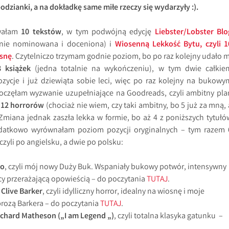
dzianki, a na dokładkę same miłe rzeczy się wydarzyły :).
owałam
10 tekstów
, w tym podwójną edycję
Liebster/Lobster Blo
wnie nominowana i doceniona) i
Wiosenną Lekkość Bytu, czyli 1
osnę
. Czytelniczo trzymam godnie poziom, bo po raz kolejny udało m
8 książek
(jedna totalnie na wykończeniu), w tym dwie całkie
zycje i już dziewiąta sobie leci, więc po raz kolejny na bukowy
poczęłam wyzwanie uzupełniające na Goodreads, czyli ambitny pla
u
12 horrorów
(chociaż nie wiem, czy taki ambitny, bo 5 już za mną, 
Zmiana jednak zaszła lekka w formie, bo aż 4 z poniższych tytułó
datkowo wyrównałam poziom pozycji oryginalnych – tym razem 
czyli po angielsku, a dwie po polsku:
ño
, czyli mój nowy Duży Buk. Wspaniały bukowy potwór, intensywny
cy przerażającą opowieścią – do poczytania
TUTAJ
.
 Clive Barker
, czyli idylliczny horror, idealny na wiosnę i moje
prozą Barkera – do poczytania
TUTAJ
.
ichard Matheson („I am Legend „)
, czyli totalna klasyka gatunku –