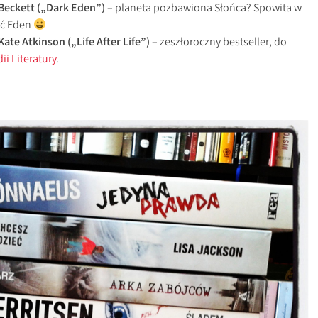
Beckett („Dark Eden”)
– planeta pozbawiona Słońca? Spowita w
yć Eden
Kate Atkinson („Life After Life”)
– zeszłoroczny bestseller, do
dii Literatury
.