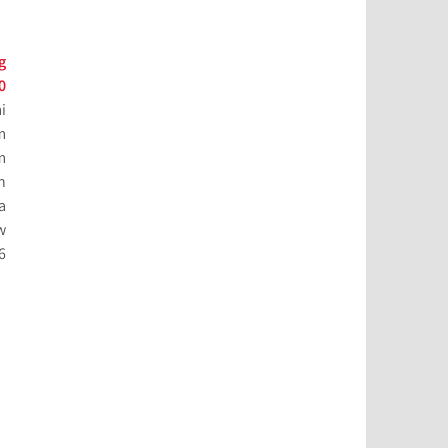
g
0
i
m
m
n
a
w
6