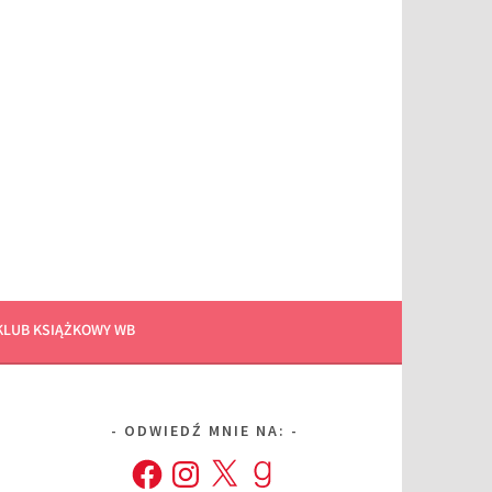
KLUB KSIĄŻKOWY WB
ODWIEDŹ MNIE NA:
Facebook
Instagram
X
Goodreads