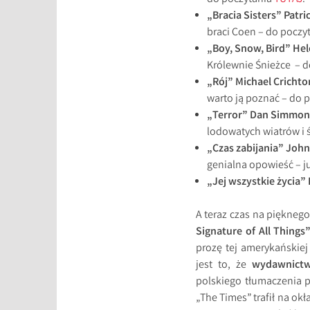
„Bracia Sisters” Patri
braci Coen – do poczy
„Boy, Snow, Bird” He
Królewnie Śnieżce – 
„Rój” Michael Crichto
warto ją poznać – do 
„Terror” Dan Simmons
lodowatych wiatrów i ś
„Czas zabijania” John
genialna opowieść – j
„Jej wszystkie życia” 
A teraz czas na piękneg
Signature of All Things”
prozę tej amerykańskiej
jest to, że
wydawnictw
polskiego tłumaczenia 
„The Times” trafił na okł