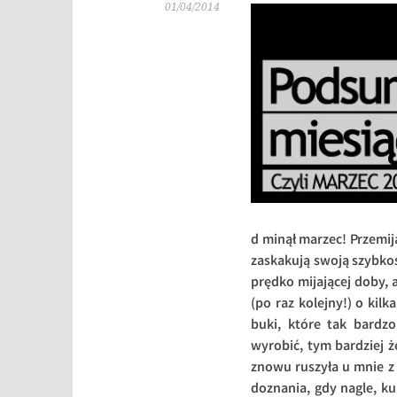
01/04/2014
d minął marzec! Przemij
zaskakują swoją szybkoś
prędko mijającej doby, 
(po raz kolejny!) o kil
buki, które tak bardz
wyrobić, tym bardziej 
znowu ruszyła u mnie z 
doznania, gdy nagle, ku