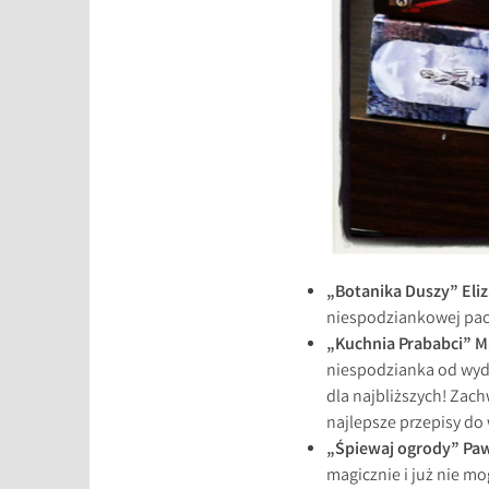
„Botanika Duszy” Eliz
niespodziankowej pac
„Kuchnia Prababci” Ma
niespodzianka od wyda
dla najbliższych! Zac
najlepsze przepisy do
„Śpiewaj ogrody” Paw
magicznie i już nie mo