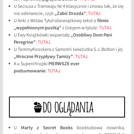
U Secrusa z Tramwaju Nr 4 klasycznie i znowu tak, że się
nie oderwiecie, czyli
„Zabić Drozda”
:
TUTAJ
.
U Anki z Wstaw Tytuł obowiązkowy tekst o
filmie
„wypełnionym pustką”
z Greyem w tytule:
TUTAJ
.
U Ewy Książkówki wspaniały
„Osobliwy Dom Pani
Peregrine”
:
TUTAJ
.
U TommyKnockera z Samotni świeżutka S.J. Bolton i jej
„Mroczne Przypływy Tamizy”
:
TUTAJ
.
A u Superchrupki
PIERWSZE ever
podsumowanie
:
TUTAJ
.
U
Marty z Secret Books
booktubowa nowinka,