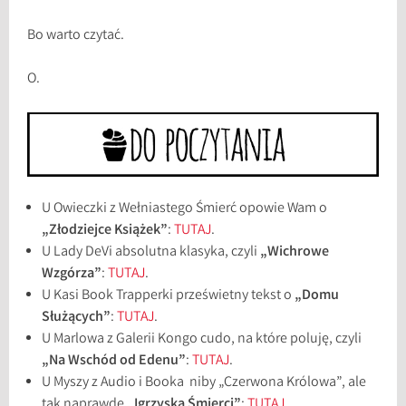
Bo warto czytać.
O.
U Owieczki z Wełniastego Śmierć opowie Wam o
„Złodziejce Książek”
:
TUTAJ
.
U Lady DeVi absolutna klasyka, czyli
„Wichrowe
Wzgórza”
:
TUTAJ
.
U Kasi Book Trapperki prześwietny tekst o
„Domu
Służących”
:
TUTAJ
.
U Marlowa z Galerii Kongo cudo, na które poluję, czyli
„Na Wschód od Edenu”
:
TUTAJ
.
U Myszy z Audio i Booka niby „Czerwona Królowa”, ale
tak naprawdę
„Igrzyska Śmierci”
:
TUTAJ
.