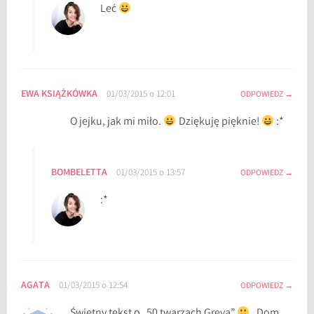
Leć
EWA KSIĄŻKÓWKA
01/03/2015 o 12:01
ODPOWIEDZ
O jejku, jak mi miło.
Dziękuję pięknie!
:*
BOMBELETTA
01/03/2015 o 13:57
ODPOWIEDZ
:*
AGATA
01/03/2015 o 12:54
ODPOWIEDZ
Świetny tekst o „50 twarzach Greya”
„Dom