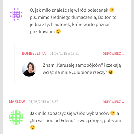
O, jak miło znaleźć się wśród polecanek
p.s. mimo średniego tłumaczenia, Bolton to
jedna z tych autorek, które warto poznać.
pozdrawiam
BOMBELETTA
01/03/2015 o 18:51
ODPOWIEDZ
Znam „Karuzelę samobójców” i czekają
wciąż na mnie „Ulubione rzeczy”
MARLOW
01/03/2015 o 18:37
ODPOWIEDZ
Jak miło zobaczyć się wśród wybrańców
a
„Na wschód od Edenu”, swoją drogą, polecam