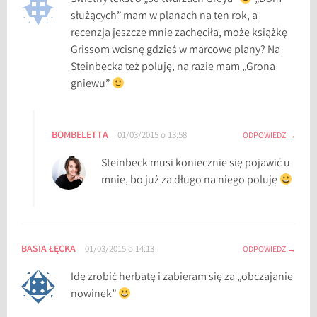
służących” mam w planach na ten rok, a
recenzja jeszcze mnie zachęciła, może książkę
Grissom wcisnę gdzieś w marcowe plany? Na
Steinbecka też poluję, na razie mam „Grona
gniewu”
BOMBELETTA
01/03/2015 o 13:58
ODPOWIEDZ
Steinbeck musi koniecznie się pojawić u
mnie, bo już za długo na niego poluję
BASIA ŁĘCKA
01/03/2015 o 14:13
ODPOWIEDZ
Idę zrobić herbatę i zabieram się za „obczajanie
nowinek”