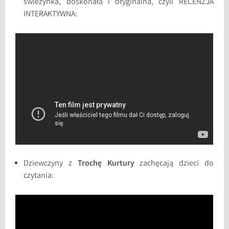
świeżynka, doskonała i oryginalna, czyli RECENZJA
INTERAKTYWNA:
Dziewczyny z
Trochę Kurtury
zachęcają dzieci do
czytania: