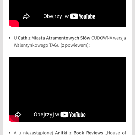
U
Cath z Miasta Atramentowych Słów
CUDOWNA wersja
Walentynkowego TAGu (z powiewem):
A u niezastąpionej
Anitki z Book Reviews
„House of