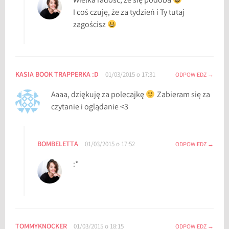
Wielka radość, że się podoba
I coś czuję, że za tydzień i Ty tutaj
zagościsz
KASIA BOOK TRAPPERKA :D
01/03/2015 o 17:31
ODPOWIEDZ
Aaaa, dziękuję za polecajkę
Zabieram się za
czytanie i oglądanie <3
BOMBELETTA
01/03/2015 o 17:52
ODPOWIEDZ
:*
TOMMYKNOCKER
01/03/2015 o 18:15
ODPOWIEDZ