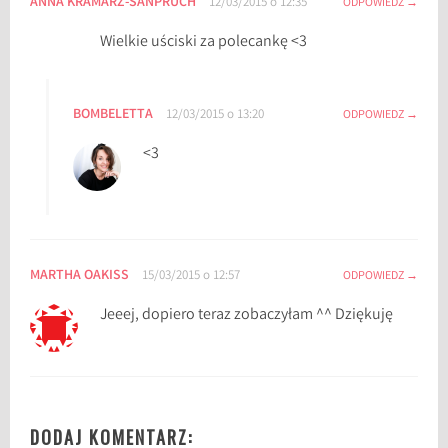
ANNA KRAMARZ-SAŃPRUCH
12/03/2015 o 12:35
ODPOWIEDZ
Wielkie uściski za polecankę <3
BOMBELETTA
12/03/2015 o 13:20
ODPOWIEDZ
<3
MARTHA OAKISS
15/03/2015 o 12:57
ODPOWIEDZ
Jeeej, dopiero teraz zobaczyłam ^^ Dziękuję
DODAJ KOMENTARZ: