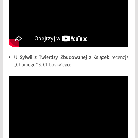
U
Sylwii z Twierdzy Zbudowanej z Książek
recenzja
„Charliego” S. Chbosky’ego: