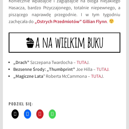
Koniecznie wpadajcie i zaglądajcie na bloga niejakiego
Hasacza, bardzo Przyczajonego, totalnie niepewnego, a
piszącego naprawdę przegodnie. I w tym tygodniu
zachęcała do
„Ostrych Przedmiotów” Gillian Flynn
.
„Drach”
Szczepana Twardocha –
TUTAJ
.
Bezsenne Środy: „Thumbprint”
Joe Hilla –
TUTAJ
.
„Magiczne Lata
” Roberta McCammona –
TUTAJ
.
PODZIEL SIĘ: