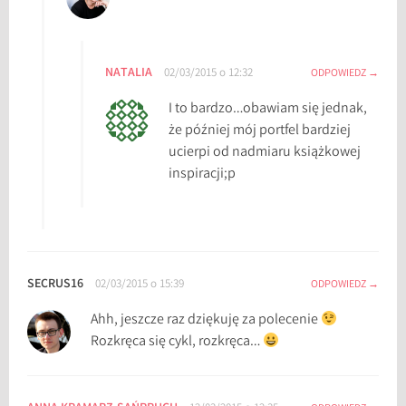
NATALIA
02/03/2015 o 12:32
ODPOWIEDZ
I to bardzo…obawiam się jednak,
że później mój portfel bardziej
ucierpi od nadmiaru książkowej
inspiracji;p
SECRUS16
02/03/2015 o 15:39
ODPOWIEDZ
Ahh, jeszcze raz dziękuję za polecenie
Rozkręca się cykl, rozkręca…