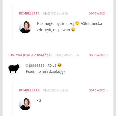
BOMBELETTA
01/03/2015 o 18:52
ODPOWIEDZ
Nie mogło być inaczej
ASteinbecka
zdobędę na pewno
JUSTYNA (OWCA Z KSIĄŻKĄ)
01/03/2015 o 19:58
ODPOWIEDZ
o jaaaaaaa… to Ja
Przemiło mi i dziękuję (:
BOMBELETTA
01/03/2015 o 19:58
ODPOWIEDZ
<3