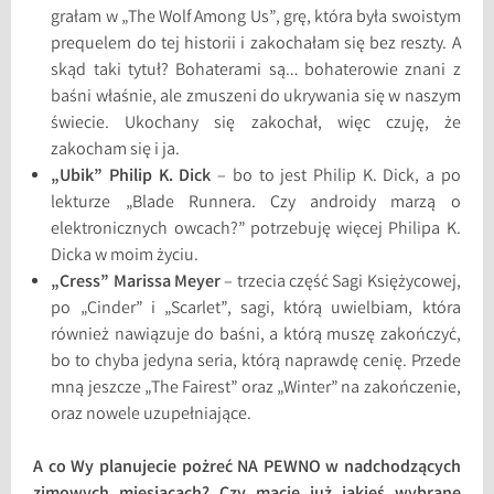
grałam w „The Wolf Among Us”, grę, która była swoistym
prequelem do tej historii i zakochałam się bez reszty. A
skąd taki tytuł? Bohaterami są… bohaterowie znani z
baśni właśnie, ale zmuszeni do ukrywania się w naszym
świecie. Ukochany się zakochał, więc czuję, że
zakocham się i ja.
„Ubik” Philip K. Dick
– bo to jest Philip K. Dick, a po
lekturze „Blade Runnera. Czy androidy marzą o
elektronicznych owcach?” potrzebuję więcej Philipa K.
Dicka w moim życiu.
„Cress” Marissa Meyer
– trzecia część Sagi Księżycowej,
po „Cinder” i „Scarlet”, sagi, którą uwielbiam, która
również nawiązuje do baśni, a którą muszę zakończyć,
bo to chyba jedyna seria, którą naprawdę cenię. Przede
mną jeszcze „The Fairest” oraz „Winter” na zakończenie,
oraz nowele uzupełniające.
A co Wy planujecie pożreć NA PEWNO w nadchodzących