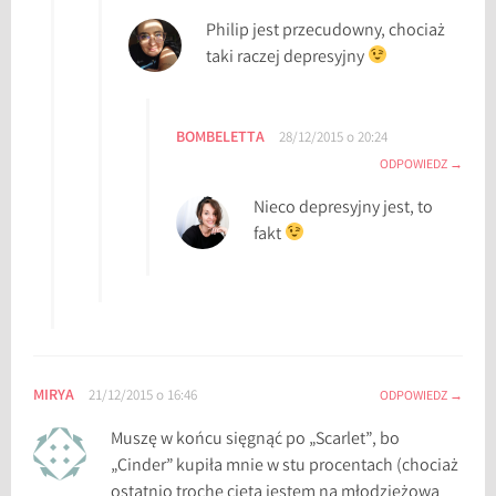
Philip jest przecudowny, chociaż
taki raczej depresyjny
BOMBELETTA
28/12/2015 o 20:24
ODPOWIEDZ
Nieco depresyjny jest, to
fakt
MIRYA
21/12/2015 o 16:46
ODPOWIEDZ
Muszę w końcu sięgnąć po „Scarlet”, bo
„Cinder” kupiła mnie w stu procentach (chociaż
ostatnio trochę cięta jestem na młodzieżową