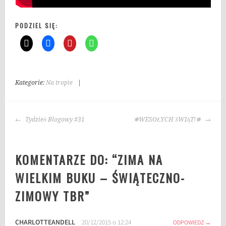
PODZIEL SIĘ:
Kategorie:
Na tropie
|
T
a
g
NAWIGACJA
i
Tydzień Blogowy #31
❅WESOŁYCH ŚWIĄT!❅
WPISU
:
c
KOMENTARZE DO: “
ZIMA NA
o
c
WIELKIM BUKU – ŚWIĄTECZNO-
z
ZIMOWY TBR
”
y
t
a
CHARLOTTEANDELL
20/12/2015 o 12:24
ODPOWIEDZ