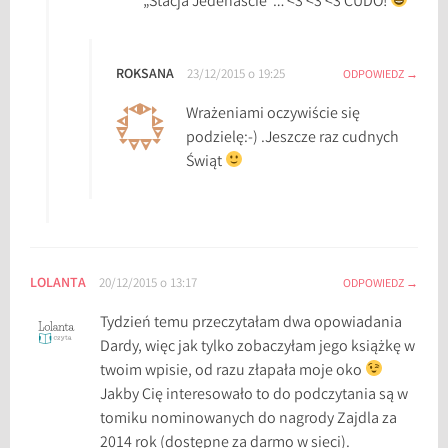
„Stacja Jedenaście”… <3 <3 <3 CUDO!
w
y
t
ROKSANA
23/12/2015 o 19:25
ODPOWIEDZ
b
Wrażeniami oczywiście się
r
podzielę:-) .Jeszcze raz cudnych
Świąt
LOLANTA
20/12/2015 o 13:17
ODPOWIEDZ
Tydzień temu przeczytałam dwa opowiadania
Dardy, więc jak tylko zobaczyłam jego książkę w
twoim wpisie, od razu złapała moje oko
Jakby Cię interesowało to do podczytania są w
tomiku nominowanych do nagrody Zajdla za
2014 rok (dostępne za darmo w sieci).