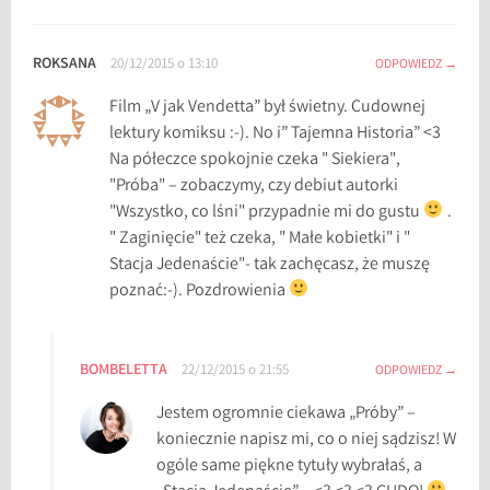
,
z
ROKSANA
20/12/2015 o 13:10
ODPOWIEDZ
i
m
Film „V jak Vendetta” był świetny. Cudownej
o
lektury komiksu :-). No i” Tajemna Historia” <3
w
Na półeczce spokojnie czeka " Siekiera",
e
"Próba" – zobaczymy, czy debiut autorki
l
"Wszystko, co lśni" przypadnie mi do gustu
.
e
" Zaginięcie" też czeka, " Małe kobietki" i "
k
Stacja Jedenaście"- tak zachęcasz, że muszę
t
poznać:-). Pozdrowienia
u
r
y
BOMBELETTA
22/12/2015 o 21:55
ODPOWIEDZ
,
z
Jestem ogromnie ciekawa „Próby” –
i
koniecznie napisz mi, co o niej sądzisz! W
m
ogóle same piękne tytuły wybrałaś, a
o