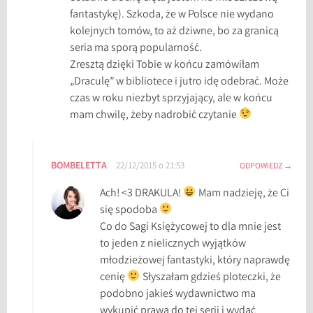
fantastykę). Szkoda, że w Polsce nie wydano
kolejnych tomów, to aż dziwne, bo za granicą
seria ma sporą popularność.
Zresztą dzięki Tobie w końcu zamówiłam
„Draculę” w bibliotece i jutro idę odebrać. Może
czas w roku niezbyt sprzyjający, ale w końcu
mam chwilę, żeby nadrobić czytanie
BOMBELETTA
22/12/2015 o 21:53
ODPOWIEDZ
Ach! <3 DRAKULA!
Mam nadzieję, że Ci
się spodoba
Co do Sagi Księżycowej to dla mnie jest
to jeden z nielicznych wyjątków
młodzieżowej fantastyki, który naprawdę
cenię
Słyszałam gdzieś ploteczki, że
podobno jakieś wydawnictwo ma
wykupić prawa do tej serii i wydać