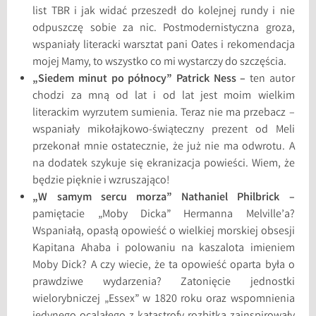
list TBR i jak widać przeszedł do kolejnej rundy i nie
odpuszczę sobie za nic. Postmodernistyczna groza,
wspaniały literacki warsztat pani Oates i rekomendacja
mojej Mamy, to wszystko co mi wystarczy do szczęścia.
„Siedem minut po północy” Patrick Ness –
ten autor
chodzi za mną od lat i od lat jest moim wielkim
literackim wyrzutem sumienia. Teraz nie ma przebacz –
wspaniały mikołajkowo-świąteczny prezent od Meli
przekonał mnie ostatecznie, że już nie ma odwrotu. A
na dodatek szykuje się ekranizacja powieści. Wiem, że
będzie pięknie i wzruszająco!
„W samym sercu morza”
Nathaniel Philbrick –
pamiętacie „Moby Dicka” Hermanna Melville’a?
Wspaniałą, opasłą opowieść o wielkiej morskiej obsesji
Kapitana Ahaba i polowaniu na kaszalota imieniem
Moby Dick? A czy wiecie, że ta opowieść oparta była o
prawdziwe wydarzenia? Zatonięcie jednostki
wielorybniczej „Essex” w 1820 roku oraz wspomnienia