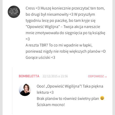
ć
z
Cress <3 Muszę koniecznie przeczytać ten tom,
i
bo drugi był niesamowity <3 W przyszłym
m
tygodniu lecę po paczkę, bo tam kryje się
ą
"Opowieść Wiglijna" – Twoja akcja nareszcie
,
mnie zmotywowała do sięgnięcia po tą książkę
k
<3
s
A reszta TBR? To co mi wpadnie w łapki,
i
ponieważ nigdy nie robię większych planów =D
ą
Gorące uściski <3
ż
k
i
BOMBELETTA
22/12/2015 o 21:56
ODPOWIEDZ
n
Ooo! „Opowieść Wigilijna”! Taka piękna
a
lektura <3
z
Brak planów to również świetny plan
i
Ściskam mocno!
m
ę