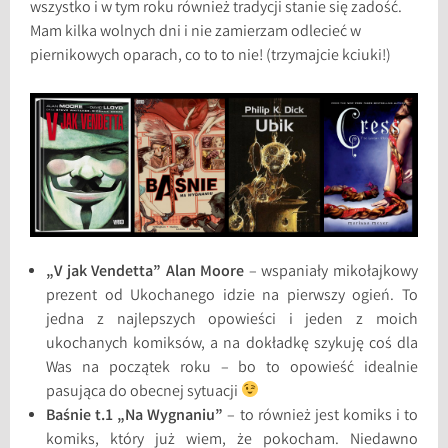
wszystko i w tym roku również tradycji stanie się zadość.
Mam kilka wolnych dni i nie zamierzam odlecieć w
piernikowych oparach, co to to nie! (trzymajcie kciuki!)
„V jak Vendetta” Alan Moore
– wspaniały mikołajkowy
prezent od Ukochanego idzie na pierwszy ogień. To
jedna z najlepszych opowieści i jeden z moich
ukochanych komiksów, a na dokładkę szykuję coś dla
Was na początek roku – bo to opowieść idealnie
pasująca do obecnej sytuacji
Baśnie t.1 „Na Wygnaniu”
– to również jest komiks i to
komiks, który już wiem, że pokocham. Niedawno