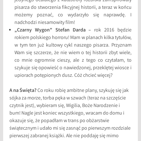
jedynego ocalałego z katastrofy rozbitka zainspirowały
pisarza do stworzenia fikcyjnej historii, a teraz w końcu
możemy poznać, co wydarzyło się naprawdę. I
nadchodzi niesamowity film!
„Czarny Wygon” Stefan Darda –
rok 2016 będzie
rokiem polskiego horroru! Mam w planach kilka tytułów,
w tym ten już kultowy cykl naszego pisarza. Przyznam
Wam się szczerze, że nie wiem o tej historii zbyt wiele,
co mnie ogromnie cieszy, ale z tego co czytałam, to
szykuje się opowieść o nawiedzonej, przeklętej wiosce i
upiorach potępionych dusz. Cóż chcieć więcej?
A na Święta?
Co roku robię ambitne plany, szykuję się jak
sójka za morze, torba pęka w szwach (teraz na szczęście
czytnik jest), wybieram się, Wigilia, Boże Narodzenie i
bum! Nagle jest koniec wszystkiego, wracam do domu i
okazuje się, że popadłam w trans po obżarstwie
świątecznym i udało mi się zasnąć po pierwszym rozdziale
pierwszej zabranej książki. Ale nie poddaję się mimo