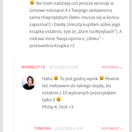
Ale mam nadzieję coś jeszcze wcisnąć w
zimowe miesiące! A z Twojego zestawienia
sama chapnęłabym Oates (muszę się w końcu
zapoznać!) i Dardę (zresztą kupiłam sobie jego
książkę ostatnio, tyle że „Dom na Wyrębach”). A
ciekawi mnie Twoja opinia o „Ubiku” –
prześwietna książka <3
BOMBELETTA
22/12/2015 o 21:54
ODPOWIEDZ
Haha
To jest godny wynik
Pewnie
też niebawem do takiego dojdę, bo
ostatnio z 10 wybranych przeczytałam
tylko 5
Philip K. Dick <3
TANAYAH
23/12/2015 o 12:47
ODPOWIEDZ