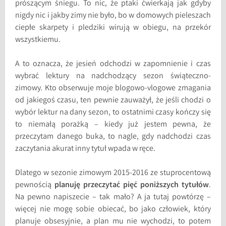
prószącym śniegu. To nic, że ptaki ćwierkają jak gdyby
nigdy nic i jakby zimy nie było, bo w domowych pieleszach
ciepłe skarpety i pledziki wirują w obiegu, na przekór
wszystkiemu.
A to oznacza, że jesień odchodzi w zapomnienie i czas
wybrać lektury na nadchodzący sezon świąteczno-
zimowy. Kto obserwuje moje blogowo-vlogowe zmagania
od jakiegoś czasu, ten pewnie zauważył, że jeśli chodzi o
wybór lektur na dany sezon, to ostatnimi czasy kończy się
to niemałą porażką – kiedy już jestem pewna, że
przeczytam danego buka, to nagle, gdy nadchodzi czas
zaczytania akurat inny tytuł wpada w ręce.
Dlatego w sezonie zimowym 2015-2016 ze stuprocentową
pewnością
planuję przeczytać pięć poniższych tytułów
.
Na pewno napiszecie – tak mało? A ja tutaj powtórzę –
więcej nie mogę sobie obiecać, bo jako człowiek, który
planuje obsesyjnie, a plan mu nie wychodzi, to potem