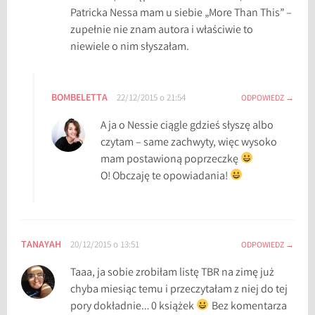
Patricka Nessa mam u siebie „More Than This” –
zupełnie nie znam autora i właściwie to
niewiele o nim słyszałam.
BOMBELETTA
22/12/2015 o 21:54
ODPOWIEDZ
A ja o Nessie ciągle gdzieś słyszę albo
czytam – same zachwyty, więc wysoko
mam postawioną poprzeczkę
O! Obczaję te opowiadania!
TANAYAH
20/12/2015 o 13:51
ODPOWIEDZ
Taaa, ja sobie zrobiłam listę TBR na zimę już
chyba miesiąc temu i przeczytałam z niej do tej
pory dokładnie… 0 książek
Bez komentarza