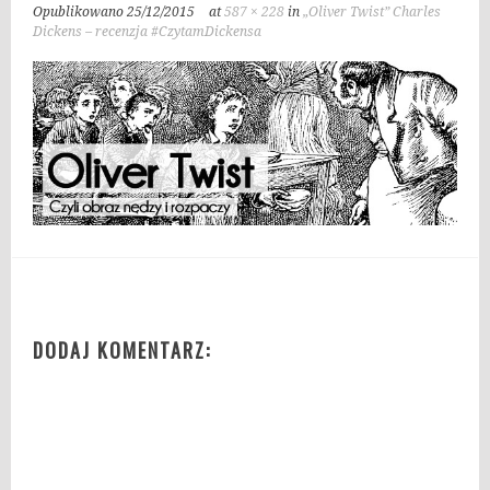
Opublikowano
25/12/2015
at
587 × 228
in
„Oliver Twist” Charles
Dickens – recenzja #CzytamDickensa
DODAJ KOMENTARZ: