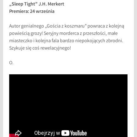
„Sleep Tight” J.H. Merkert
Premiera: 24 września
Autor genialnego „Gościa z koszmaru” powraca z kolejną
powieścią grozy! Seryjny morderca z przeszłości, małe
miasteczko i kolejna fala bardzo niepokojących zbrodni.
Szykuje się coś rewelacyjnego!
O.