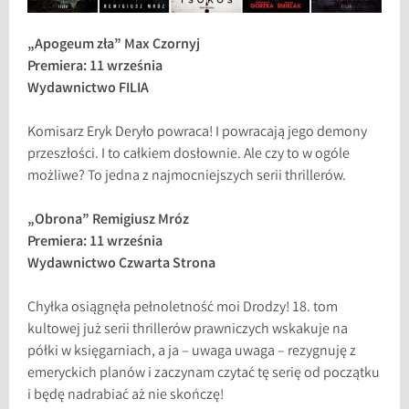
„Apogeum zła” Max Czornyj
Premiera: 11 września
Wydawnictwo FILIA
Komisarz Eryk Deryło powraca! I powracają jego demony
przeszłości. I to całkiem dosłownie. Ale czy to w ogóle
możliwe? To jedna z najmocniejszych serii thrillerów.
„Obrona” Remigiusz Mróz
Premiera: 11 września
Wydawnictwo Czwarta Strona
Chyłka osiągnęła pełnoletność moi Drodzy! 18. tom
kultowej już serii thrillerów prawniczych wskakuje na
półki w księgarniach, a ja – uwaga uwaga – rezygnuję z
emeryckich planów i zaczynam czytać tę serię od początku
i będę nadrabiać aż nie skończę!