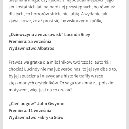
Stephena Kinga. Czyli jedna z najpopularniejszych jego
serii ostatnich lat, najbardziej przystępnych, bo również
dla tych, co horrorów stricte nie lubią. A wydanie tak
zjawiskowe, że aż prosi się, by wskoczyć na półkę.
„Dziewczyna z wrzosowisk” Lucinda Riley
Premiera: 25 września
Wydawnictwo Albatros
Prawdziwa gratka dla miłośników twórczości autorki. I
chociaż Lucindy nie ma już wśród nas, to jej syn dba o to,
by jej spuścizna i niewydane historie trafiły w ręce
stęsknionych czytelników. To saga rodzinna z… polskim
motywem, więc jest na co czekać!
„Cień bogów” John Gwynne
Premiera: 11 września
Wydawnictwo Fabryka Słów