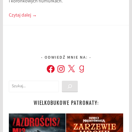
i koronkowych fiurfiurkach.
Czytaj dalej
→
ODWIEDŹ MNIE NA:
Facebook
Instagram
X
Goodreads
Szukaj
WIELKOBUKOWE PATRONATY: