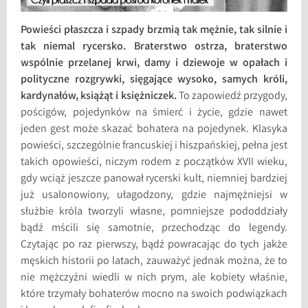
Powieści płaszcza i szpady brzmią tak mężnie, tak silnie i
tak niemal rycersko. Braterstwo ostrza, braterstwo
wspólnie przelanej krwi, damy i dziewoje w opałach i
polityczne rozgrywki, sięgające wysoko, samych króli,
kardynałów, książąt i księżniczek.
To zapowiedź przygody,
pościgów, pojedynków na śmierć i życie, gdzie nawet
jeden gest może skazać bohatera na pojedynek. Klasyka
powieści, szczególnie francuskiej i hiszpańskiej, pełna jest
takich opowieści, niczym rodem z początków XVII wieku,
gdy wciąż jeszcze panował rycerski kult, niemniej bardziej
już usalonowiony, ułagodzony, gdzie najmężniejsi w
służbie króla tworzyli własne, pomniejsze pododdziały
bądź mścili się samotnie, przechodząc do legendy.
Czytając po raz pierwszy, bądź powracając do tych jakże
męskich historii po latach, zauważyć jednak można, że to
nie mężczyźni wiedli w nich prym, ale kobiety właśnie,
które trzymały bohaterów mocno na swoich podwiązkach