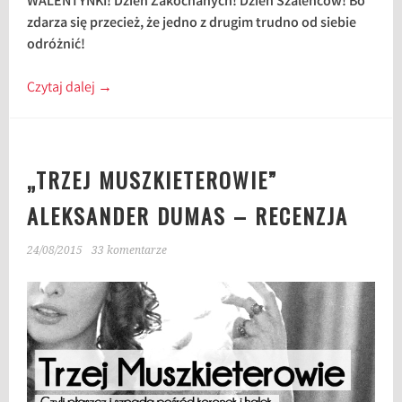
WALENTYNKI! Dzień Zakochanych! Dzień Szaleńców! Bo
zdarza się przecież, że jedno z drugim trudno od siebie
odróżnić!
Czytaj dalej
→
„TRZEJ MUSZKIETEROWIE”
ALEKSANDER DUMAS – RECENZJA
24/08/2015
33 komentarze