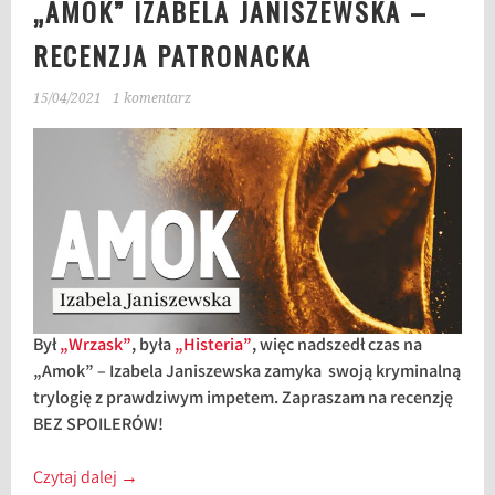
„AMOK” IZABELA JANISZEWSKA –
RECENZJA PATRONACKA
15/04/2021
1 komentarz
Był
„Wrzask”
, była
„Histeria”
, więc nadszedł czas na
„Amok” – Izabela Janiszewska zamyka swoją kryminalną
trylogię z prawdziwym impetem. Zapraszam na recenzję
BEZ SPOILERÓW!
Czytaj dalej
→