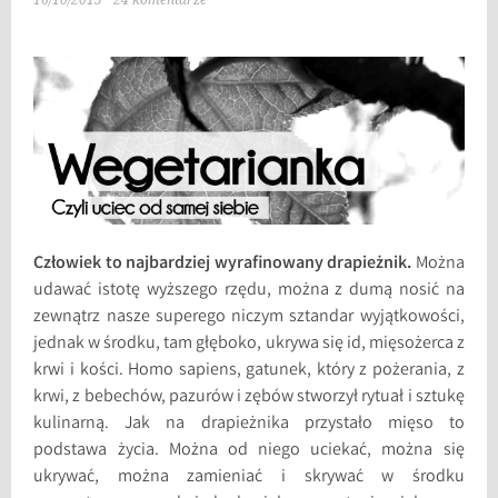
16/10/2015
24 komentarze
Człowiek to najbardziej wyrafinowany drapieżnik.
Można
udawać istotę wyższego rzędu, można z dumą nosić na
zewnątrz nasze superego niczym sztandar wyjątkowości,
jednak w środku, tam głęboko, ukrywa się id, mięsożerca z
krwi i kości. Homo sapiens, gatunek, który z pożerania, z
krwi, z bebechów, pazurów i zębów stworzył rytuał i sztukę
kulinarną. Jak na drapieżnika przystało mięso to
podstawa życia. Można od niego uciekać, można się
ukrywać, można zamieniać i skrywać w środku