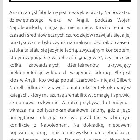
A sam zamysł fabularny jest niezwykle prosty. Na początku
dziewiętnastego wieku, w Anglii, podczas Wojen
Napoleońskich, magia już nie istnieje. Dawno temu, w
czasach średniowiecznych czarodziejów rozwijała się, a jej
praktykowanie było czymś naturalnym. Jednak z czasem
sztuka ta stała się jedynie teorią, zwyczajnym konceptem,
którym zajmują się współcześni „magowie”, czyli męskie
kółka zatwardziałych dżentelmenów, ukrywający
niekompetencje w klubach wzajemnej adoracji. Ale jest
ktoś w Anglii, kto wciąż potrafi czarować – niejaki Gilbert
Norrell, odludek i znawca tematu, ekscentryk okopany w
księgach, który ma szansę zrehabilitować magię i sprawić,
że na nowo rozkwitnie. Wkrótce przybywa do Londynu i
wkracza na polityczno-śmietankowe salony, gdzie jego
umiejętności okazują się być przydatne w zbrojnym
konflikcie z Napoleonem. Na dokładkę, niebawem
pojawia się drugi mag o niezwykłych umiejętnościach,