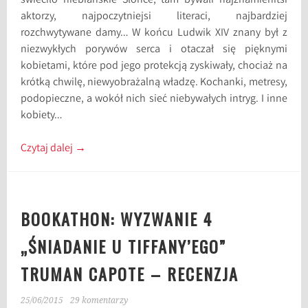
świeciło niebiańskie Słońce, tam bywali najznamienitsi
aktorzy, najpoczytniejsi literaci, najbardziej
rozchwytywane damy… W końcu Ludwik XIV znany był z
niezwykłych porywów serca i otaczał się pięknymi
kobietami, które pod jego protekcją zyskiwały, chociaż na
krótką chwilę, niewyobrażalną władzę. Kochanki, metresy,
podopieczne, a wokół nich sieć niebywałych intryg. I inne
kobiety…
Czytaj dalej
→
BOOKATHON: WYZWANIE 4
„ŚNIADANIE U TIFFANY’EGO”
TRUMAN CAPOTE – RECENZJA
25/06/2015
29 komentarzy