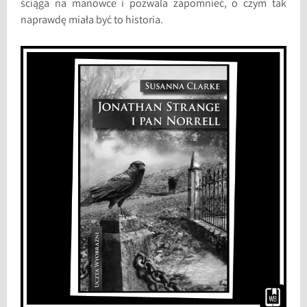
ściąga na manowce i pozwala zapomnieć, o czym tak
naprawdę miała być to historia.