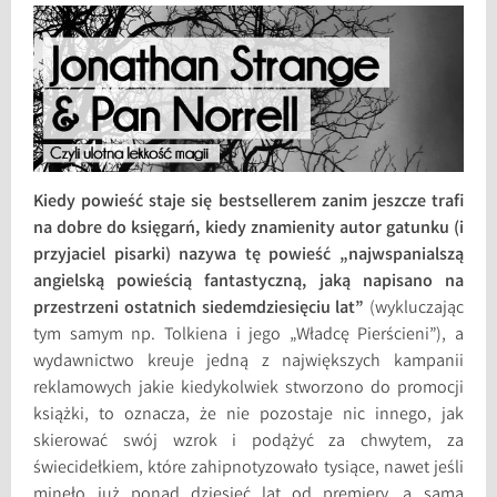
Kiedy powieść staje się bestsellerem zanim jeszcze trafi
na dobre do księgarń, kiedy znamienity autor gatunku (i
przyjaciel pisarki) nazywa tę powieść „najwspanialszą
angielską powieścią fantastyczną, jaką napisano na
przestrzeni ostatnich siedemdziesięciu lat”
(wykluczając
tym samym np. Tolkiena i jego „Władcę Pierścieni”), a
wydawnictwo kreuje jedną z największych kampanii
reklamowych jakie kiedykolwiek stworzono do promocji
książki, to oznacza, że nie pozostaje nic innego, jak
skierować swój wzrok i podążyć za chwytem, za
świecidełkiem, które zahipnotyzowało tysiące, nawet jeśli
minęło już ponad dziesięć lat od premiery, a sama