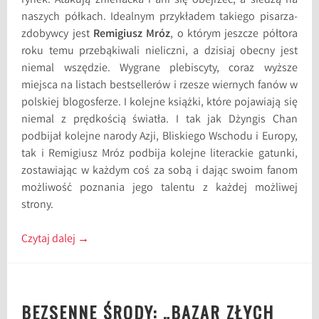
rynek. Atakują znienacka i ani się obejrzeć, a siedzą na
naszych półkach. Idealnym przykładem takiego pisarza-
zdobywcy jest
Remigiusz Mróz
, o którym jeszcze półtora
roku temu przebąkiwali nieliczni, a dzisiaj obecny jest
niemal wszędzie. Wygrane plebiscyty, coraz wyższe
miejsca na listach bestsellerów i rzesze wiernych fanów w
polskiej blogosferze. I kolejne książki, które pojawiają się
niemal z prędkością światła. I tak jak Dżyngis Chan
podbijał kolejne narody Azji, Bliskiego Wschodu i Europy,
tak i Remigiusz Mróz podbija kolejne literackie gatunki,
zostawiając w każdym coś za sobą i dając swoim fanom
możliwość poznania jego talentu z każdej możliwej
strony.
Czytaj dalej
→
BEZSENNE ŚRODY: „BAZAR ZŁYCH