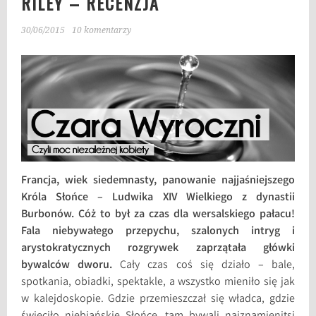
RILEY – RECENZJA
30/06/2015
10 komentarzy
Francja, wiek siedemnasty, panowanie najjaśniejszego
Króla Słońce – Ludwika XIV Wielkiego z dynastii
Burbonów. Cóż to był za czas dla wersalskiego pałacu!
Fala niebywałego przepychu, szalonych intryg i
arystokratycznych rozgrywek zaprzątała główki
bywalców dworu.
Cały czas coś się działo – bale,
spotkania, obiadki, spektakle, a wszystko mieniło się jak
w kalejdoskopie. Gdzie przemieszczał się władca, gdzie