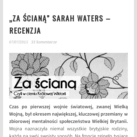
„ZA ŚCIANĄ” SARAH WATERS –
RECENZJA
07/07/2015
33 komentarze
Czas po pierwszej wojnie światowej, zwanej Wielką
Wojną, był okresem największej, kluczowej przemiany w
zbiorowej mentalności społeczeństwa Wielkiej Brytanii.
Wojna naznaczyła niemal wszystkie brytyjskie rodziny,
każdą na swój swoisty sposób. Na froncie zginęło tysiące