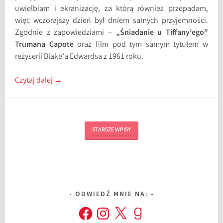
uwielbiam i ekranizację, za którą również przepadam,
więc wczorajszy dzień był dniem samych przyjemności.
Zgodnie z zapowiedziami –
„Śniadanie u Tiffany’ego”
Trumana Capote
oraz film pod tym samym tytułem w
reżyserii Blake’a Edwardsa z 1961 roku.
Czytaj dalej
→
STARSZE WPISY
ODWIEDŹ MNIE NA:
Facebook
Instagram
X
Goodreads