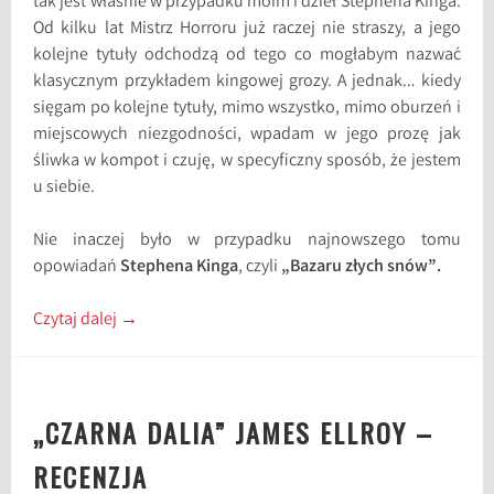
tak jest właśnie w przypadku moim i dzieł Stephena Kinga.
Od kilku lat Mistrz Horroru już raczej nie straszy, a jego
kolejne tytuły odchodzą od tego co mogłabym nazwać
klasycznym przykładem kingowej grozy. A jednak… kiedy
sięgam po kolejne tytuły, mimo wszystko, mimo oburzeń i
miejscowych niezgodności, wpadam w jego prozę jak
śliwka w kompot i czuję, w specyficzny sposób, że jestem
u siebie.
Nie inaczej było w przypadku najnowszego tomu
opowiadań
Stephena Kinga
, czyli
„Bazaru złych snów”.
Czytaj dalej
→
„CZARNA DALIA” JAMES ELLROY –
RECENZJA