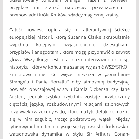
utalentowany Jonathan Strange i razem z Norrellem
przyjdzie im stanąć naprzeciw przeznaczeniu i
przepowiedni Króla Kruków, władcy magicznej krainy.
Całość powieści opiera się na alterantywnej ścieżce
europejskiej historii, którą Susanna Clarke skrupulatnie
wypełnia kolejnymi wyjaśnieniami, dziesiątkami
przypisów i anegdotami, które mogą przyprawić o zawrót
głowy. Wszystkiego jest tutaj dużo, intensywnie i z pasją
historyka, który w końcu ma szansę wyjaśnić WSZYSTKO i
ani słowa mniej. Co więcej, stwarza w „Jonathanie
Strange’u i Panie Norrellu” niby atmosferę tradycyjnej
powieści obyczajowej w stylu Karola Dickensa, czy Jane
Austen, jednak szybko czytelnik zostaje przytłoczony
ciętością języka, rozbudowanymi relacjami salonowych
rozgrywek i wrzucony w tło, które ma tyle detali, że można
się w nim zagubić, tracąc podstawowy wątek. Między
tytułowymi bohaterami rysuje się typowa sherlockowsko-
watsonowska dynamika w stylu Sir Arthura Conan-