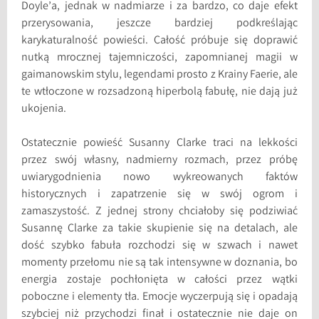
Doyle’a, jednak w nadmiarze i za bardzo, co daje efekt
przerysowania, jeszcze bardziej podkreślając
karykaturalność powieści. Całość próbuje się doprawić
nutką mrocznej tajemniczości, zapomnianej magii w
gaimanowskim stylu, legendami prosto z Krainy Faerie, ale
te wtłoczone w rozsadzoną hiperbolą fabułę, nie dają już
ukojenia.
Ostatecznie powieść Susanny Clarke traci na lekkości
przez swój własny, nadmierny rozmach, przez próbę
uwiarygodnienia nowo wykreowanych faktów
historycznych i zapatrzenie się w swój ogrom i
zamaszystość. Z jednej strony chciałoby się podziwiać
Susannę Clarke za takie skupienie się na detalach, ale
dość szybko fabuła rozchodzi się w szwach i nawet
momenty przełomu nie są tak intensywne w doznania, bo
energia zostaje pochłonięta w całości przez wątki
poboczne i elementy tła. Emocje wyczerpują się i opadają
szybciej niż przychodzi finał i ostatecznie nie daje on