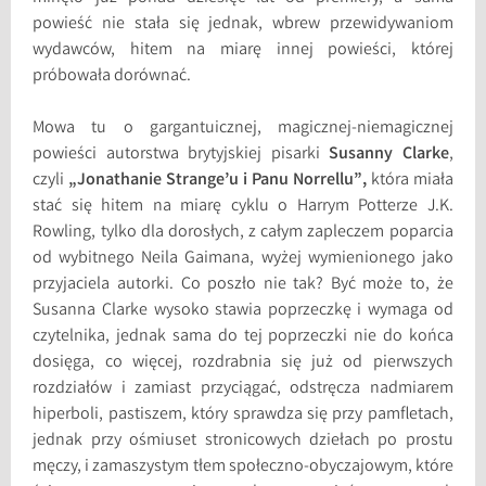
powieść nie stała się jednak, wbrew przewidywaniom
wydawców, hitem na miarę innej powieści, której
próbowała dorównać.
Mowa tu o gargantuicznej, magicznej-niemagicznej
powieści autorstwa brytyjskiej pisarki
Susanny Clarke
,
czyli
„Jonathanie Strange’u i Panu Norrellu”,
która miała
stać się hitem na miarę cyklu o Harrym Potterze J.K.
Rowling, tylko dla dorosłych, z całym zapleczem poparcia
od wybitnego Neila Gaimana, wyżej wymienionego jako
przyjaciela autorki. Co poszło nie tak? Być może to, że
Susanna Clarke wysoko stawia poprzeczkę i wymaga od
czytelnika, jednak sama do tej poprzeczki nie do końca
dosięga, co więcej, rozdrabnia się już od pierwszych
rozdziałów i zamiast przyciągać, odstręcza nadmiarem
hiperboli, pastiszem, który sprawdza się przy pamfletach,
jednak przy ośmiuset stronicowych dziełach po prostu
męczy, i zamaszystym tłem społeczno-obyczajowym, które