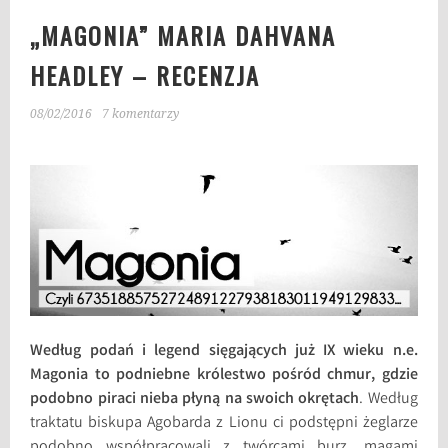
„MAGONIA” MARIA DAHVANA
HEADLEY – RECENZJA
08/02/2016
7 komentarzy
Według podań i legend sięgających już IX wieku n.e.
Magonia to podniebne królestwo pośród chmur, gdzie
podobno piraci nieba płyną na swoich okrętach
. Według
traktatu biskupa Agobarda z Lionu ci podstępni żeglarze
podobno współpracowali z twórcami burz, magami