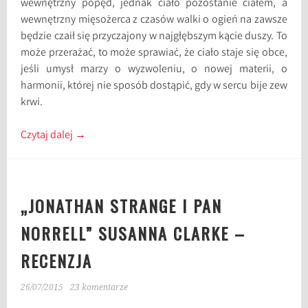
wewnętrzny popęd, jednak ciało pozostanie ciałem, a
wewnętrzny mięsożerca z czasów walki o ogień na zawsze
będzie czaił się przyczajony w najgłębszym kącie duszy. To
może przerażać, to może sprawiać, że ciało staje się obce,
jeśli umysł marzy o wyzwoleniu, o nowej materii, o
harmonii, której nie sposób dostąpić, gdy w sercu bije zew
krwi.
Czytaj dalej
→
„JONATHAN STRANGE I PAN
NORRELL” SUSANNA CLARKE –
RECENZJA
26/07/2015
23 komentarze