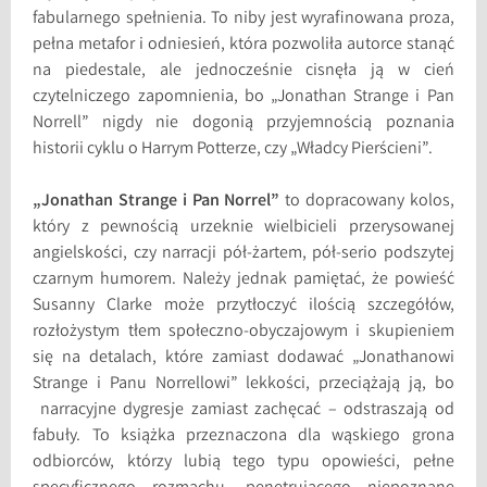
fabularnego spełnienia. To niby jest wyrafinowana proza,
pełna metafor i odniesień, która pozwoliła autorce stanąć
na piedestale, ale jednocześnie cisnęła ją w cień
czytelniczego zapomnienia, bo „Jonathan Strange i Pan
Norrell” nigdy nie dogonią przyjemnością poznania
historii cyklu o Harrym Potterze, czy „Władcy Pierścieni”.
„Jonathan Strange i Pan Norrel”
to dopracowany kolos,
który z pewnością urzeknie wielbicieli przerysowanej
angielskości, czy narracji pół-żartem, pół-serio podszytej
czarnym humorem. Należy jednak pamiętać, że powieść
Susanny Clarke może przytłoczyć ilością szczegółów,
rozłożystym tłem społeczno-obyczajowym i skupieniem
się na detalach, które zamiast dodawać „Jonathanowi
Strange i Panu Norrellowi” lekkości, przeciążają ją, bo
narracyjne dygresje zamiast zachęcać – odstraszają od
fabuły. To książka przeznaczona dla wąskiego grona
odbiorców, którzy lubią tego typu opowieści, pełne