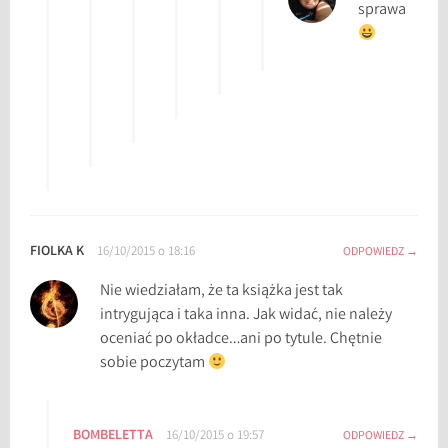
sprawa
a
ń
s
k
a
,
r
e
c
e
FIOLKA K
16/10/2015 o 18:16
ODPOWIEDZ
n
Nie wiedziałam, że ta książka jest tak
z
intrygująca i taka inna. Jak widać, nie należy
j
oceniać po okładce…ani po tytule. Chętnie
a
sobie poczytam
,
r
e
c
BOMBELETTA
16/10/2015 o 19:57
ODPOWIEDZ