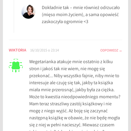
e
Dokładnie tak – mnie również odrzucało
n
(mięso moim życiem), a sama opowieść
z
zaskoczyła ogromnie <3
j
e
,
W
WIKTORIA
16/10/2015 o 23:14
ODPOWIEDZ
e
g
Wegetarianka atakuje mnie ostatnio z kilku
e
stron i jakoś tak nie wiem, nie mogę się
t
przekonać… Niby wszystko fajnie, niby mnie to
a
interesuje ale czuję się tak, jakby ta książka
r
miała mnie przerosnąć, jakby była za ciężka.
i
Może to kwestia nieodpowiedniego momentu?
a
Mam teraz straszliwy zastój książkowy i nie
n
mogę z niego wyjść. Aż boję się zaczynać
k
następną książkę w obawie, że nie będę mogła
a
się z niej w pełni nacieszyć. Miewasz czasem