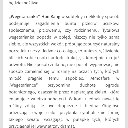
będzie możliwe.
„Wegetarianka” Han Kang
w subtelny i delikatny sposób
podejmuje zagadnienia buntu przeciw uciskowi
społecznemu, płciowemu, czy rodzinnemu. Tytułowa
wegetarianka popada w obłęd, niszczy nie tylko samą
siebie, ale wszystkich wokół, próbując zaburzyć naturalny
porządek rzeczy. Jedyne co osiąga, to unieszczęśliwienie
bliskich sobie osób i autodestrukcję, z której nie ma już
odwrotu. Nie sposób zniknąć, nie sposób wyparować, nie
sposób zamienić się w roślinę na oczach tych, których
miłość pragnie temu zapobiec. Atmosfera w
„Wegetariance” przypomina duchotę ogrodu
botanicznego, osaczanie przez napierającą zieleń, która
emanuje z wnętrza bohaterki. W końcu jednak nawet te
rośliny zdają się być drapieżne i biedna Yŏng-hye
odrzucając swoje ciało, przybrała symbolicznie formę
takiego kwiatu, wciągając w pułapkę tych, których
przyciągnął jej wewnętrzny dramat.