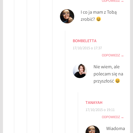
ODPOWIEDZ
a
I co ja mam z Tobą
t
zrobić?
u
r
a
p
BOMBELETTA
o
17/10/2015 o 17:37
ł
ODPOWIEDZ
u
Nie wiem, ale
d
polecam się na
n
przyszłość
i
o
w
TANAYAH
o
17/10/2015 o 19:11
k
ODPOWIEDZ
o
r
Wiadoma
e