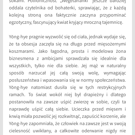
sokami. Polifoniczność „Wegetarianki” jeszcze bardziej
oddala czytelnika od bohaterki, sprawiając, że z każdą
kolejną stroną ona faktycznie zaczyna przypominać
egzotyczny, fascynujący kwiat kryjący mroczną tajemnicę.
Yŏng-hye pragnie wyzwolić się od ciała, jednak wydaje się,
że ta obsesja zaczęła się na długo przed mięsożernymi
koszmarami. Jako łagodna, prosta i modelowa żona
biznesmena z ambicjami sprawdzała się idealnie dla
wszystkich, tylko nie dla siebie. Jej mąż w naturalny
sposób narzucał jej całą swoją wolę, wymagając
posłuszeństwa i wpasowania się w normy społeczeństwa.
Yŏng-hye natomiast dusiła się w tych restrykcyjnych
ramach. To świat wokół niej był drapieżny i dlatego
postanowiła na zawsze uśpić zwierzę w sobie, czyli ta
naprawdę uśpić całą siebie. Ucieczka przed mięsem i
krwią miała pozwolić jej rozkwitnąć, zapuścić korzenie, ale
Yŏng-hye zapomniała, że człowiek na zawsze jest w swoją
cielesność uwikłany, a całkowite oderwanie nigdy nie