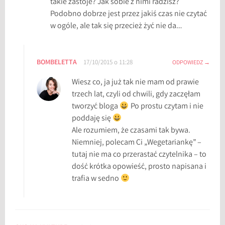
takie zastoje? Jak sobie z nimi radzisz?
Podobno dobrze jest przez jakiś czas nie czytać
w ogóle, ale tak się przecież żyć nie da…
BOMBELETTA
17/10/2015 o 11:28
ODPOWIEDZ
Wiesz co, ja już tak nie mam od prawie
trzech lat, czyli od chwili, gdy zaczęłam
tworzyć bloga
Po prostu czytam i nie
poddaję się
Ale rozumiem, że czasami tak bywa.
Niemniej, polecam Ci „Wegetariankę” –
tutaj nie ma co przerastać czytelnika – to
dość krótka opowieść, prosto napisana i
trafia w sedno