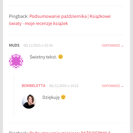
Pingback:
Podsumowanie października | Książkowe
światy - moje recenzje książek
MUDS
06/11/2015 o 02:34
ODPOWIEDZ
Świetny tekst.
BOMBELETTA
06/11/2015 o 14:22
ODPOWIEDZ
Dziękuję