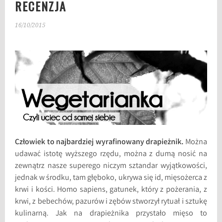
RECENZJA
16/10/2015
Człowiek to najbardziej wyrafinowany drapieżnik.
Można
udawać istotę wyższego rzędu, można z dumą nosić na
zewnątrz nasze superego niczym sztandar wyjątkowości,
jednak w środku, tam głęboko, ukrywa się id, mięsożerca z
krwi i kości. Homo sapiens, gatunek, który z pożerania, z
krwi, z bebechów, pazurów i zębów stworzył rytuał i sztukę
kulinarną. Jak na drapieżnika przystało mięso to