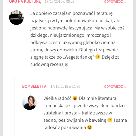
OKO NA KULTURĘ
17/10/2015 o 09:27
ODPOWIEDZ
Ja dopiero zaczęłam poznawać literaturę
azjatycką (w tym południowokoreańską), ale
jest ona naprawdę fascynująca. Ma w sobie coś
dzikiego, nieujarzmionego, mrocznego i
odkrywa często ukrywaną głęboko ciemną
stronę duszy człowieka. Dlatego też pewnie
sięgnę także po „Wegetariankę”
Dzięki za
cudowną recenzję!
BOMBELETTA
17/10/2015 o 11:30
ODPOWIEDZ
Wielka radość
Dla mnie literatura
koreańska jest przede wszystkim bardzo
subtelna i prosta – trafia zawsze w
sedno, bez owijania w bawełnę
I sama
radość z poznawania