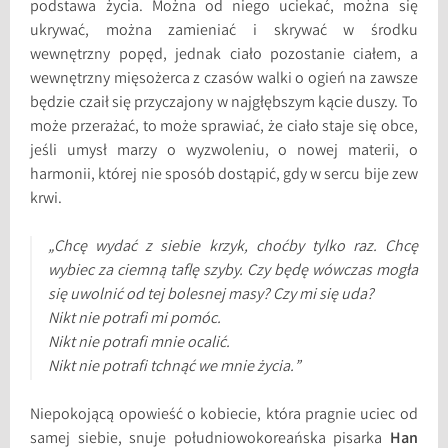
podstawa życia. Można od niego uciekać, można się
ukrywać, można zamieniać i skrywać w środku
wewnętrzny popęd, jednak ciało pozostanie ciałem, a
wewnętrzny mięsożerca z czasów walki o ogień na zawsze
będzie czaił się przyczajony w najgłębszym kącie duszy. To
może przerażać, to może sprawiać, że ciało staje się obce,
jeśli umysł marzy o wyzwoleniu, o nowej materii, o
harmonii, której nie sposób dostąpić, gdy w sercu bije zew
krwi.
„Chcę wydać z siebie krzyk, choćby tylko raz. Chcę
wybiec za ciemną taflę szyby. Czy będę wówczas mogła
się uwolnić od tej bolesnej masy? Czy mi się uda?
Nikt nie potrafi mi pomóc.
Nikt nie potrafi mnie ocalić.
Nikt nie potrafi tchnąć we mnie życia.”
Niepokojącą opowieść o kobiecie, która pragnie uciec od
samej siebie, snuje południowokoreańska pisarka
Han