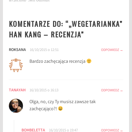
wrzeciono” Neil Gaiman
a
n
KOMENTARZE DO: “
„WEGETARIANKA”
a
l
HAN KANG – RECENZJA
”
i
z
ROKSANA
16/10/2015 o 12:51
a
ODPOWIEDZ
,
Bardzo zachęcająca recenzja
H
a
n
K
TANAYAH
16/10/2015 o 16:13
ODPOWIEDZ
a
n
Olga, no, czy Ty musisz zawsze tak
g
zachęcająco?!
,
K
o
BOMBELETTA
16/10/2015 o 19:47
ODPOWIEDZ