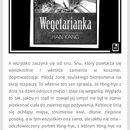
A wszystko zaczyna się od snu. Snu, który powtarza się
wielokrotnie i wkrótce zamienia w koszmar,
doprowadzając młodą żonę seulskiego biznesmena na
skraj rozpaczy. To właśnie ten sen sprawia, że Yŏng-hye z
dnia na dzień odrzuca mięso i staje się weganką. Wygląda
to tak, jakby ni stąd ni zowąd jej umysł nie był w stanie
przekonać ciała do zwierzęcego pożywienia. Kobiecie śnią
się ochłapy mięsa, strumienie krwi, dłonie zlepione
posoką, a w tym wszystkim ona sama, ale jakby nie ona –
odczłowieczony portret Yŏng-hye, z którym Yŏng-hye na