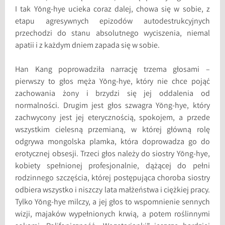
I tak Yŏng-hye ucieka coraz dalej, chowa się w sobie, z
etapu agresywnych epizodów autodestrukcyjnych
przechodzi do stanu absolutnego wyciszenia, niemal
apatii i z każdym dniem zapada się w sobie.
Han Kang poprowadziła narrację trzema głosami –
pierwszy to głos męża Yŏng-hye, który nie chce pojąć
zachowania żony i brzydzi się jej oddalenia od
normalności. Drugim jest głos szwagra Yŏng-hye, który
zachwycony jest jej eterycznością, spokojem, a przede
wszystkim cielesną przemianą, w której główną rolę
odgrywa mongolska plamka, która doprowadza go do
erotycznej obsesji. Trzeci głos należy do siostry Yŏng-hye,
kobiety spełnionej profesjonalnie, dążącej do pełni
rodzinnego szczęścia, której postępująca choroba siostry
odbiera wszystko i niszczy lata małżeństwa i ciężkiej pracy.
Tylko Yŏng-hye milczy, a jej głos to wspomnienie sennych
wizji, majaków wypełnionych krwią, a potem roślinnymi