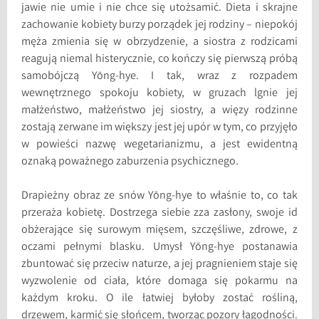
jawie nie umie i nie chce się utożsamić. Dieta i skrajne
zachowanie kobiety burzy porządek jej rodziny – niepokój
męża zmienia się w obrzydzenie, a siostra z rodzicami
reagują niemal histerycznie, co kończy się pierwszą próbą
samobójczą Yŏng-hye. I tak, wraz z rozpadem
wewnętrznego spokoju kobiety, w gruzach lgnie jej
małżeństwo, małżeństwo jej siostry, a więzy rodzinne
zostają zerwane im większy jest jej upór w tym, co przyjęło
w powieści nazwę wegetarianizmu, a jest ewidentną
oznaką poważnego zaburzenia psychicznego.
Drapieżny obraz ze snów Yŏng-hye to właśnie to, co tak
przeraża kobietę. Dostrzega siebie zza zasłony, swoje id
obżerające się surowym mięsem, szczęśliwe, zdrowe, z
oczami pełnymi blasku. Umysł Yŏng-hye postanawia
zbuntować się przeciw naturze, a jej pragnieniem staje się
wyzwolenie od ciała, które domaga się pokarmu na
każdym kroku. O ile łatwiej byłoby zostać rośliną,
drzewem, karmić się słońcem, tworząc pozory łagodności.