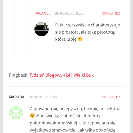
PALANEE
28/10/2015 o 12:16
ODPOWIEDZ
Fakt, rzeczywiście charakteryzuje
się prostotą, ale taką prostotą,
którą lubię
Pingback:
Tydzień Blogowy #24 | Wielki Buk
MARUDA
18/10/2015 o 17:44
ODPOWIEDZ
Zapowiada się przepyszna, bezmięsna lektura
Mam wielką słabość do literatury
południowokoreańskiej, a ta zapowiada się
wyjątkowo smakowicie. Jak tylko dokończę