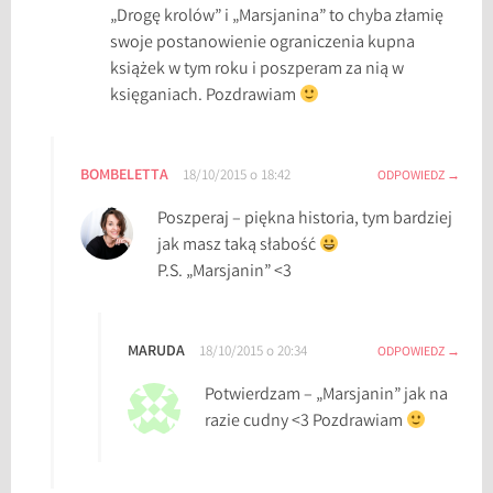
„Drogę krolów” i „Marsjanina” to chyba złamię
swoje postanowienie ograniczenia kupna
książek w tym roku i poszperam za nią w
księganiach. Pozdrawiam
BOMBELETTA
18/10/2015 o 18:42
ODPOWIEDZ
Poszperaj – piękna historia, tym bardziej
jak masz taką słabość
P.S. „Marsjanin” <3
MARUDA
18/10/2015 o 20:34
ODPOWIEDZ
Potwierdzam – „Marsjanin” jak na
razie cudny <3 Pozdrawiam