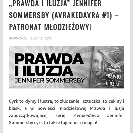
„PRAWDA I ILUZJA” JENNIFER
SOMMERSBY (AVRAKEDAVRA #1) –
PATRONAT MŁODZIEŻOWY!
06/09/2018
1 komentarz
Cyrk to dymy i lustra, to złudzenie i sztuczka, to cekiny i
blask, a w powieści młodzieżowej Prawda i Iluzja
zapoczątkowującej serię
Avrakedavra
Jennifer
Sommersby cyrk to także tajemnica i magia!