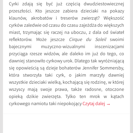
Cyrki zdają się być już częścią dwudziestowiecznej
przeszłości. Kto jeszcze zabiera dzieciaki na pokazy
klaunów, akrobatów i treserów zwierząt? Większość
cyrków zaledwie od czasu do czasu zajeżdża do większych
miast, trzymając się raczej na uboczu, z dala od świateł
reflektorów. Może jeszcze
Cirque du Soleil
swoimi
bajecznymi muzyczno-wizualnymi inscenizacjami
przyciąga rzesze widzów, ale daleko im już do tego, co
dawniej stanowiło cyrkowy urok. Dlatego tak wyróżniającą
się opowieścią są dzieje bohaterów Jennifer Sommersby,
która stworzyła taki cyrk, o jakim marzyły dawniej
wszystkie dzieciaki wielką, kochającą się rodzinę, w której
wszyscy mają swoje prawa, także radosne, otoczone
opieką dzikie zwierzęta. Tylko ten mrok w kątach
cyrkowego namiotu taki niepokojący
Czytaj dalej
→