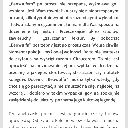
„Beowulfem” po prostu nie przepada, wyśmiewa go i
wypiera. Jeśli Wam również kojarzy się z nieprzespanymi
nocami, kilkutygodniowymi niezrozumiałymi wykładami
i ledwo zdanym egzaminem, to mam dla Was sposób na
docenienie tej historii. Przeczekajcie okres studiów,
zawieruchy i „zaliczania” lektur. By pokochać
„Beowulfa” potrzebny jest po prostu czas. Wolna chwila.
Moment spokoju i myślowej wolności. Bo to nie jest tekst
do czytania na wyścigi razem z Chaucerem. To nie jest
opowieść na poznawanie jej na szybko w drodze na
uczelnię z jakiegoś skrótowca, streszczeń czy notatek
kolegów. Docenić „Beowulfa” można tylko wtedy, gdy
chce się go przeczytać, a nie zmuszać na siłę, najlepiej na
wczoraj. I dopiero w takim wypadku, gdy na spokojnie
zasiądzie się do lektury, poznamy jego kultową legendę.
Ten anglosaski poemat jest w gruncie rzeczy ludową
opowieścią. Odczytując kolejne wersy z łatwością można
sobie wyobrazić, jak ktoś opowiadał dzieje Beowulfa przy