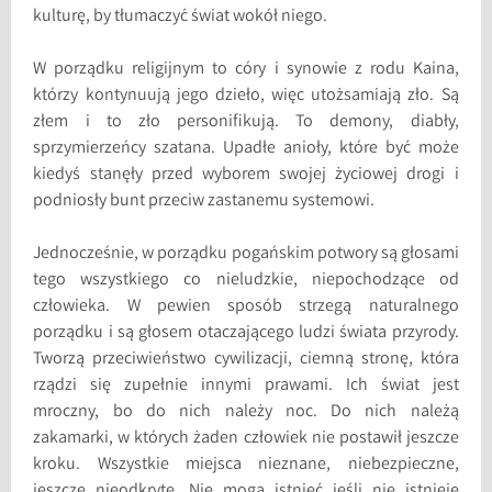
kulturę, by tłumaczyć świat wokół niego.
W porządku religijnym to córy i synowie z rodu Kaina,
którzy kontynuują jego dzieło, więc utożsamiają zło. Są
złem i to zło personifikują. To demony, diabły,
sprzymierzeńcy szatana. Upadłe anioły, które być może
kiedyś stanęły przed wyborem swojej życiowej drogi i
podniosły bunt przeciw zastanemu systemowi.
Jednocześnie, w porządku pogańskim potwory są głosami
tego wszystkiego co nieludzkie, niepochodzące od
człowieka. W pewien sposób strzegą naturalnego
porządku i są głosem otaczającego ludzi świata przyrody.
Tworzą przeciwieństwo cywilizacji, ciemną stronę, która
rządzi się zupełnie innymi prawami. Ich świat jest
mroczny, bo do nich należy noc. Do nich należą
zakamarki, w których żaden człowiek nie postawił jeszcze
kroku. Wszystkie miejsca nieznane, niebezpieczne,
jeszcze nieodkryte. Nie mogą istnieć jeśli nie istnieje