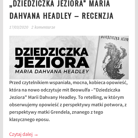
„DZIEDZICZKA JEZIORA” MARIA
DAHVANA HEADLEY – RECENZJA
17/03/2020
2 komentarze
Przed czytelnikiem wspaniała, mocna, kobieca opowieść,
która na nowo odczytuje mit Beowulfa –”Dziedziczka
Jeziora” Marii Dahvany Headley. To retelling, w którym
obserwujemy opowieść z perspektywy matki potwora, z
perspektywy matki Grendela, znanego z tego
klasycznego eposu.
Czytaj dalej
→