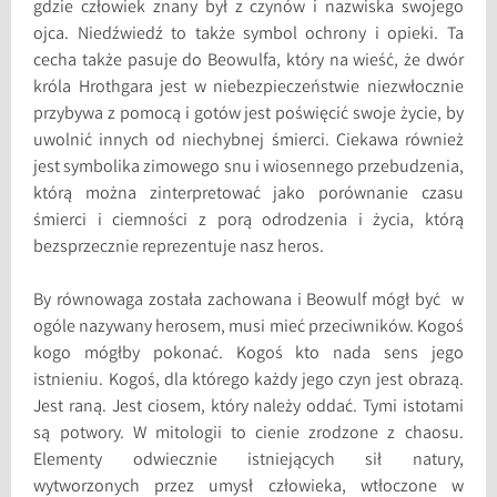
gdzie człowiek znany był z czynów i nazwiska swojego
ojca. Niedźwiedź to także symbol ochrony i opieki. Ta
cecha także pasuje do Beowulfa, który na wieść, że dwór
króla Hrothgara jest w niebezpieczeństwie niezwłocznie
przybywa z pomocą i gotów jest poświęcić swoje życie, by
uwolnić innych od niechybnej śmierci. Ciekawa również
jest symbolika zimowego snu i wiosennego przebudzenia,
którą można zinterpretować jako porównanie czasu
śmierci i ciemności z porą odrodzenia i życia, którą
bezsprzecznie reprezentuje nasz heros.
By równowaga została zachowana i Beowulf mógł być w
ogóle nazywany herosem, musi mieć przeciwników. Kogoś
kogo mógłby pokonać. Kogoś kto nada sens jego
istnieniu. Kogoś, dla którego każdy jego czyn jest obrazą.
Jest raną. Jest ciosem, który należy oddać. Tymi istotami
są potwory. W mitologii to cienie zrodzone z chaosu.
Elementy odwiecznie istniejących sił natury,
wytworzonych przez umysł człowieka, wtłoczone w