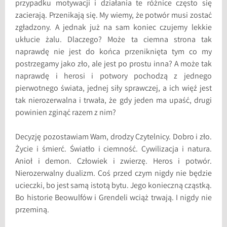
przypadku motywacji i działania te różnice często się
zacierają. Przenikają się. My wiemy, że potwór musi zostać
zgładzony. A jednak już na sam koniec czujemy lekkie
ukłucie żalu. Dlaczego? Może ta ciemna strona tak
naprawdę nie jest do końca przeniknięta tym co my
postrzegamy jako zło, ale jest po prostu inna? A może tak
naprawdę i herosi i potwory pochodzą z jednego
pierwotnego świata, jednej siły sprawczej, a ich więź jest
tak nierozerwalna i trwała, że gdy jeden ma upaść, drugi
powinien zginąć razem z nim?
Decyzję pozostawiam Wam, drodzy Czytelnicy. Dobro i zło.
Życie i śmierć. Światło i ciemność. Cywilizacja i natura.
Anioł i demon. Człowiek i zwierzę. Heros i potwór.
Nierozerwalny dualizm. Coś przed czym nigdy nie będzie
ucieczki, bo jest samą istotą bytu. Jego konieczną cząstką.
Bo historie Beowulfów i Grendeli wciąż trwają. I nigdy nie
przeminą.