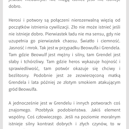
dobro.
Herosi i potwory są połączeni nierozerwalną więzią od
początków istnienia cywilizacji. Zło nie może istnieć jeśli
nie istnieje dobro. Pierwiastek ładu nie ma sensu, gdy nie
uzupełnia go pierwiastek chaosu. Światło i ciemność.
Jasność i mrok. Tak jest w przypadku Beowulfa i Grendela.
Tam gdzie Beowulf jest mężny i silny, tam Grendel jest
słaby i tchórzliwy. Tam gdzie heros wykazuje hojność i
sprawiedliwość, tam potwór okazuje się chciwy i
bezlitosny. Podobnie jest ze zezwierzęconą matką
Grendela i lata później ze złotym smokiem atakującym
gród Beowulfa.
A jednocześnie jest w Grendelu i innych potworach coś
znajomego. Przebłysk podobieństwa. Jakiś element
wspólny. Coś człowieczego. Jeśli na poziomie moralnym
istnieje silny kontrast dobrych i złych czynów, to w