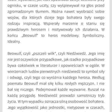
ognisku, w czasie uczty, czy wyśpiewywał na głos przed
zgromadzonym tłumem. Można nawet wyobrazić sobie
wojów, dla których dzieje tego bohatera były swego
rodzaju inspiracją. Wspierały marzenie o staniu się
prawdziwym herosem i motywowały ich działania. W
końcu „Beowulf” to heros modelowy. Symboliczny.
Idealny.
Beowulf, czyli „pszczeli wilk”, czyli Niedźwiedź. Jego imię
nie jest oczywiście przypadkowe, jak rzadko przypadkowe
bywa cokolwiek w literaturze i opowieściach w ogóle. W
wierzeniach ludów pierwotnych niedźwiedź to symbol siły
i odwagi, czyli tego co wyróżnia każdego herosa. Według
poematu Beowulf miał siłę kilku rosłych mężczyzn. I nie
bał się niczego. Podejmował każde wyzwanie. Ruszał na
każdą przygodę. Niedźwiedź prowadzi samotniczy tryb
życia. W tym wypadku oznacza silną osobowość bohatera.
Jego wyjątkowość jako jednostki, nietypowe w czasach,