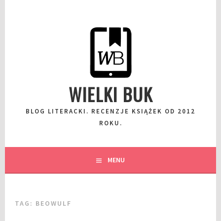
Przeskocz
do
wpisu
WIELKI BUK
BLOG LITERACKI. RECENZJE KSIĄŻEK OD 2012
ROKU.
MENU
TAG:
BEOWULF