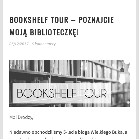
BOOKSHELF TOUR – POZNAJCIE
MOJĄ BIBLIOTECZKĘ!
06/12/2017
6 komentarzy
Moi Drodzy,
Niedawno obchodziliśmy 5-lecie bloga Wielkiego Buka, a