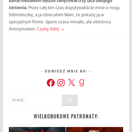
kanał niebawem będzie świętował trzy lata swojego
istnienia.
Przez cały ten czas dopytywaliście mnie o moją
biblioteczkę, a ja obiecałam Wam, że pokażę ją w
specjalnym filmie. Sporo czasu minęło, ale obietnicy
dotrzymałam.
Czytaj dalej
→
ODWIEDŹ MNIE NA:
Facebook
Instagram
X
Goodreads
Szukaj
WIELKOBUKOWE PATRONATY: