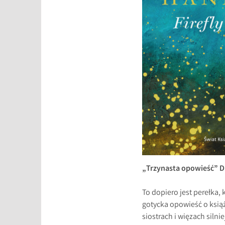
„Trzynasta opowieść” Di
To dopiero jest perełka,
gotycka opowieść o książ
siostrach i więzach silni