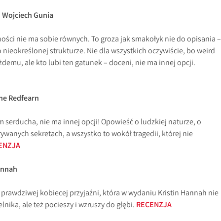
 Wojciech Gunia
ości nie ma sobie równych. To groza jak smakołyk nie do opisania –
o nieokreślonej strukturze. Nie dla wszystkich oczywiście, bo weird
żdemu, ale kto lubi ten gatunek – doceni, nie ma innej opcji.
nne Redfearn
 serducha, nie ma innej opcji! Opowieść o ludzkiej naturze, o
rywanych sekretach, a wszystko to wokół tragedii, której nie
ENZJA
Hannah
prawdziwej kobiecej przyjaźni, która w wydaniu Kristin Hannah nie
elnika, ale też pocieszy i wzruszy do głębi.
RECENZJA