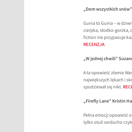
„Dom wszystkich snów”
Gunia to Gunia – w dziwn
cierpka, słodko-gorzka, 
fiction nie przypasuje ka
RECENZJA
„W jednej chwili” Suza
A ta opowieść złamie Wam
największych lękach i sk
spodziewał się nikt.
REC
„Firefly Lane” Kristin 
Pełna emocji opowieść o 
tylko otuli serducho czyt