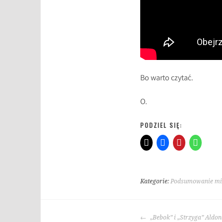
Bo warto czytać.
O.
PODZIEL SIĘ:
Kategorie:
Podsumowanie mie
T
a
NAWIGACJA
g
„Bebok” i „Strzyga” Aldon