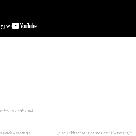
siąca & Book Haul
a Reich – recenzja
„Gra Zaklinacza” Donato Carrisi – recenzja