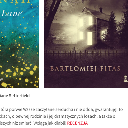
ane Setterfield
 która porwie Wasze zaczytane serducha i nie odda, gwarantuję! To
kach, o pewnej rodzinie i jej dramatycznych losach, a także o
ejszych niż śmierć. Wciąga jak diabli!
RECENZJA