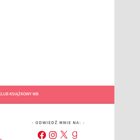
KLUB KSIĄŻKOWY WB
ODWIEDŹ MNIE NA:
Facebook
Instagram
X
Goodreads