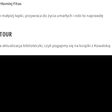
tłomiej Fitas
małpiej łapki, przywraca do życia umarłych i robi to naprawdę
 TOUR
aktualizacja biblioteczki, czyli pogapmy się na książki z Kowalską: