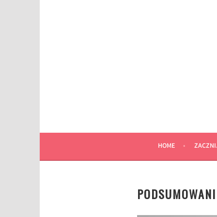
Przeskocz
do
wpisu
HOME
ZACZNI
PODSUMOWANIE