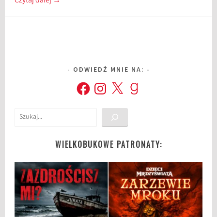
Czytaj dalej
→
ODWIEDŹ MNIE NA:
Facebook
Instagram
X
Goodreads
Szukaj
WIELKOBUKOWE PATRONATY: