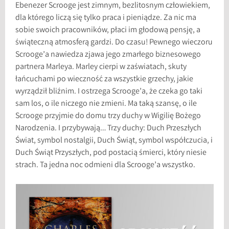
Ebenezer Scrooge jest zimnym, bezlitosnym człowiekiem,
dla którego liczą się tylko praca i pieniądze. Za nic ma
sobie swoich pracowników, płaci im głodową pensję, a
świąteczną atmosferą gardzi. Do czasu! Pewnego wieczoru
Scrooge’a nawiedza zjawa jego zmarłego biznesowego
partnera Marleya. Marley cierpi w zaświatach, skuty
łańcuchami po wieczność za wszystkie grzechy, jakie
wyrządził bliźnim. I ostrzega Scrooge’a, że czeka go taki
sam los, o ile niczego nie zmieni. Ma taką szansę, o ile
Scrooge przyjmie do domu trzy duchy w Wigilię Bożego
Narodzenia. I przybywają… Trzy duchy: Duch Przeszłych
Świat, symbol nostalgii, Duch Świąt, symbol współczucia, i
Duch Świąt Przyszłych, pod postacią śmierci, który niesie
strach. Ta jedna noc odmieni dla Scrooge’a wszystko.