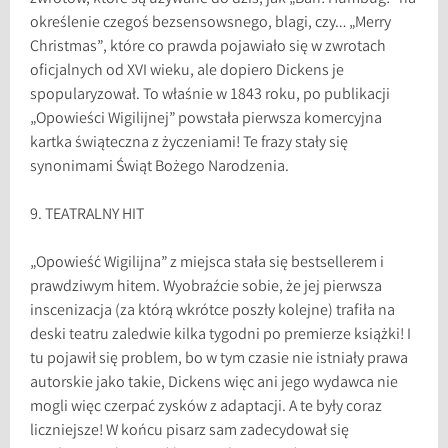
określenie czegoś bezsensowsnego, blagi, czy… „Merry
Christmas”, które co prawda pojawiało się w zwrotach
oficjalnych od XVI wieku, ale dopiero Dickens je
spopularyzował. To właśnie w 1843 roku, po publikacji
„Opowieści Wigilijnej” powstała pierwsza komercyjna
kartka świąteczna z życzeniami! Te frazy stały się
synonimami Świąt Bożego Narodzenia.
9. TEATRALNY HIT
„Opowieść Wigilijna” z miejsca stała się bestsellerem i
prawdziwym hitem. Wyobraźcie sobie, że jej pierwsza
inscenizacja (za którą wkrótce poszły kolejne) trafiła na
deski teatru zaledwie kilka tygodni po premierze książki! I
tu pojawił się problem, bo w tym czasie nie istniały prawa
autorskie jako takie, Dickens więc ani jego wydawca nie
mogli więc czerpać zysków z adaptacji. A te były coraz
liczniejsze! W końcu pisarz sam zadecydował się