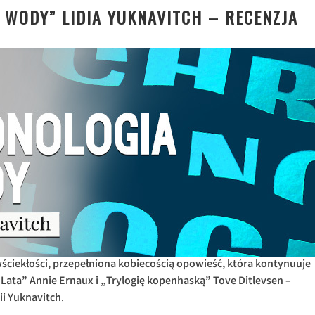
 WODY” LIDIA YUKNAVITCH – RECENZJA
ściekłości, przepełniona kobiecością opowieść, która kontynuuje
„Lata” Annie Ernaux i „Trylogię kopenhaską” Tove Ditlevsen –
ii Yuknavitch
.