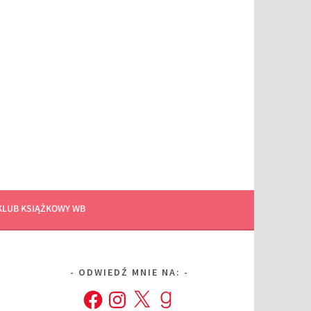
KLUB KSIĄŻKOWY WB
ODWIEDŹ MNIE NA:
Facebook
Instagram
X
Goodreads