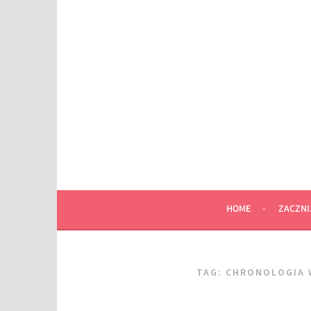
Przeskocz
do
wpisu
HOME
ZACZNI
TAG:
CHRONOLOGIA 