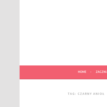
Przeskocz
do
wpisu
HOME
ZACZNI
TAG:
CZARNY ANIOŁ