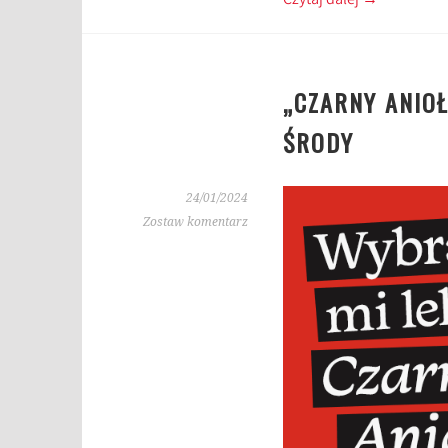
Czytaj dalej
→
„CZARNY ANIO
ŚRODY
24/01/2024
Zostaw komentarz