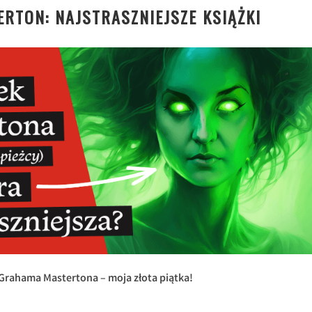
RTON: NAJSTRASZNIEJSZE KSIĄŻKI
i Grahama Mastertona – moja złota piątka!