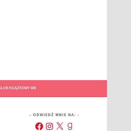
KLUB KSIĄŻKOWY WB
ODWIEDŹ MNIE NA:
Facebook
Instagram
X
Goodreads