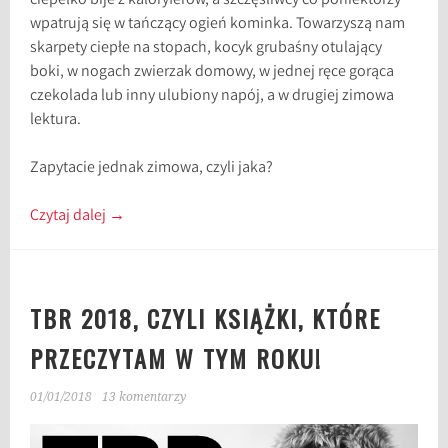
ciepełko bije z kaloryferów, a szczęśliwcy co poniektórzy
wpatrują się w tańczący ogień kominka. Towarzyszą nam
skarpety ciepłe na stopach, kocyk grubaśny otulający
boki, w nogach zwierzak domowy, w jednej ręce gorąca
czekolada lub inny ulubiony napój, a w drugiej zimowa
lektura.
Zapytacie jednak zimowa, czyli jaka?
Czytaj dalej
→
TBR 2018, CZYLI KSIĄŻKI, KTÓRE
PRZECZYTAM W TYM ROKU!
01/01/2018
13 komentarzy