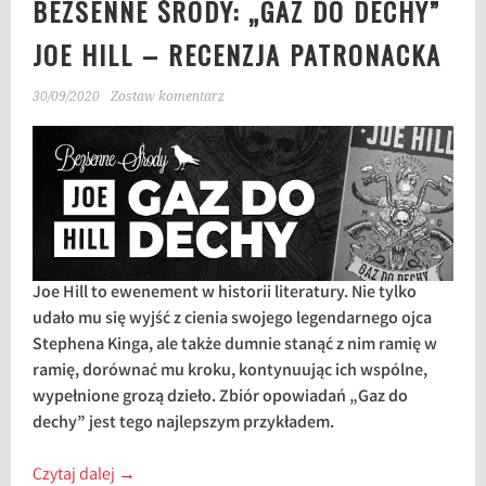
BEZSENNE ŚRODY: „GAZ DO DECHY”
JOE HILL – RECENZJA PATRONACKA
30/09/2020
Zostaw komentarz
Joe Hill to ewenement w historii literatury. Nie tylko
udało mu się wyjść z cienia swojego legendarnego ojca
Stephena Kinga, ale także dumnie stanąć z nim ramię w
ramię, dorównać mu kroku, kontynuując ich wspólne,
wypełnione grozą dzieło. Zbiór opowiadań „Gaz do
dechy” jest tego najlepszym przykładem.
Czytaj dalej
→