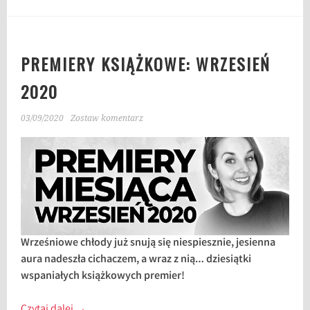
PREMIERY KSIĄŻKOWE: WRZESIEŃ
2020
03/09/2020
Zostaw komentarz
Wrześniowe chłody już snują się niespiesznie, jesienna
aura nadeszła cichaczem, a wraz z nią… dziesiątki
wspaniałych książkowych premier!
Czytaj dalej
→