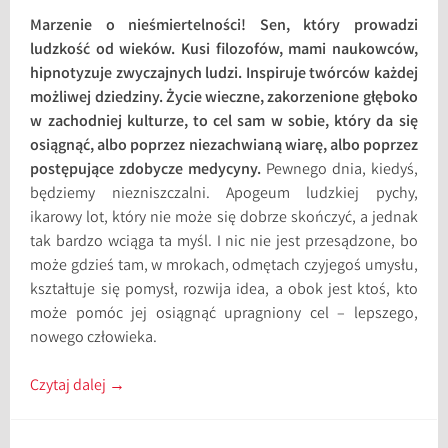
Marzenie o nieśmiertelności! Sen, który prowadzi
ludzkość od wieków. Kusi filozofów, mami naukowców,
hipnotyzuje zwyczajnych ludzi. Inspiruje twórców każdej
możliwej dziedziny. Życie wieczne, zakorzenione głęboko
w zachodniej kulturze, to cel sam w sobie, który da się
osiągnąć, albo poprzez niezachwianą wiarę, albo poprzez
postępujące zdobycze medycyny.
Pewnego dnia, kiedyś,
będziemy niezniszczalni. Apogeum ludzkiej pychy,
ikarowy lot, który nie może się dobrze skończyć, a jednak
tak bardzo wciąga ta myśl. I nic nie jest przesądzone, bo
może gdzieś tam, w mrokach, odmętach czyjegoś umysłu,
kształtuje się pomysł, rozwija idea, a obok jest ktoś, kto
może pomóc jej osiągnąć upragniony cel – lepszego,
nowego człowieka.
Czytaj dalej
→