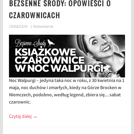
BEZSENNE ŚRODY: OPOWIEŚCI O
CZAROWNICACH
29/04/2020
2 komentarze
Noc Walpurgi – jedyna taka noc w roku, z 30 kwietnia na 1
maja, noc duchów i zmarłych, kiedy na Górze Brocken w
Niemczech, podobno, według legend, zbiera się… sabat
czarownic.
Czytaj dalej
→