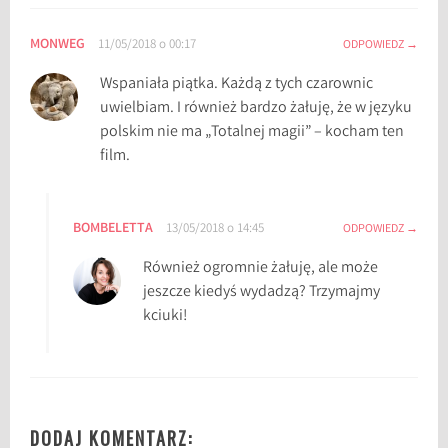
o
MONWEG
11/05/2018 o 00:17
ODPOWIEDZ
d
z
Wspaniała piątka. Każdą z tych czarownic
i
uwielbiam. I również bardzo żałuję, że w języku
n
polskim nie ma „Totalnej magii” – kocham ten
a
film.
C
z
a
BOMBELETTA
13/05/2018 o 14:45
ODPOWIEDZ
r
o
Również ogromnie żałuję, ale może
w
jeszcze kiedyś wydadzą? Trzymajmy
n
kciuki!
i
c
,
H
e
DODAJ KOMENTARZ: