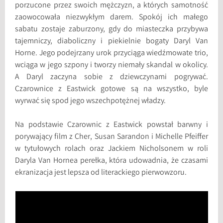
porzucone przez swoich mężczyzn, a których samotność
zaowocowała niezwykłym darem. Spokój ich małego
sabatu zostaje zaburzony, gdy do miasteczka przybywa
tajemniczy, diaboliczny i piekielnie bogaty Daryl Van
Horne. Jego podejrzany urok przyciąga wiedźmowate trio,
wciąga w jego szpony i tworzy niemały skandal w okolicy.
A Daryl zaczyna sobie z dziewczynami pogrywać.
Czarownice z Eastwick gotowe są na wszystko, byle
wyrwać się spod jego wszechpotężnej władzy.
Na podstawie Czarownic z Eastwick powstał barwny i
porywający film z Cher, Susan Sarandon i Michelle Pfeiffer
w tytułowych rolach oraz Jackiem Nicholsonem w roli
Daryla Van Hornea perełka, która udowadnia, że czasami
ekranizacja jest lepsza od literackiego pierwowzoru.