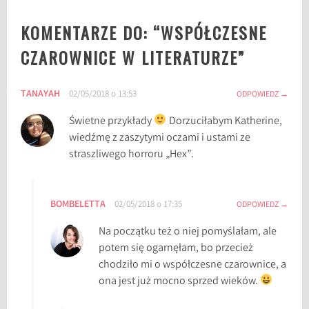
i
KOMENTARZE DO: “
WSPÓŁCZESNE
c
e
CZAROWNICE W LITERATURZE
”
H
o
TANAYAH
02/05/2018 o 13:53
f
ODPOWIEDZ
f
Świetne przykłady
Dorzuciłabym Katherine,
m
wiedźmę z zaszytymi oczami i ustami ze
a
straszliwego horroru „Hex”.
n
,
A
BOMBELETTA
02/05/2018 o 17:35
ODPOWIEDZ
n
n
Na początku też o niej pomyślałam, ale
e
potem się ogarnęłam, bo przecież
R
chodziło mi o współczesne czarownice, a
i
ona jest już mocno sprzed wieków.
c
e