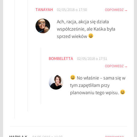
,
TANAYAH
02/05/2018 o 17:50
ODPOWIEDZ
c
Ach, racja, akcja się działa
z
współcześnie, ale Kaśka była
a
sprzed wieków
r
o
w
BOMBELETTA
n
02/05/2018 o 17:51
i
ODPOWIEDZ
c
No właśnie – sama się w
e
tym zapętliłam przy
,
planowaniu tego wpisu.
C
z
a
r
o
w