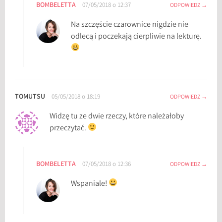
BOMBELETTA
07/05/2018 o 12:37
ODPOWIEDZ
w
n
Na szczęście czarownice nigdzie nie
i
odlecą i poczekają cierpliwie na lekturę.
c
e
z
r
o
TOMUTSU
05/05/2018 o 18:19
ODPOWIEDZ
d
Widzę tu ze dwie rzeczy, które należałoby
u
przeczytać.
M
a
y
f
BOMBELETTA
07/05/2018 o 12:36
ODPOWIEDZ
a
Wspaniale!
i
r
,
G