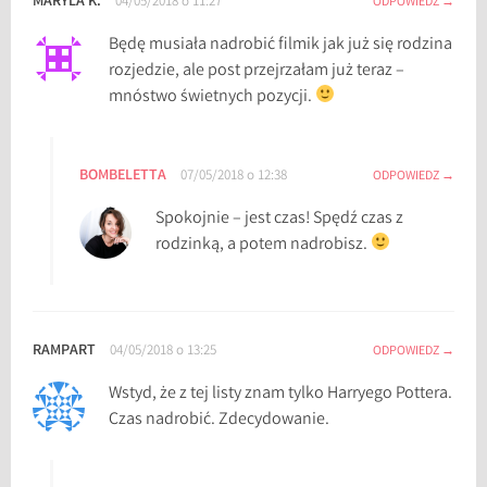
MARYLA K.
04/05/2018 o 11:27
ODPOWIEDZ
n
i
Będę musiała nadrobić filmik jak już się rodzina
c
rozjedzie, ale post przejrzałam już teraz –
e
mnóstwo świetnych pozycji.
z
E
a
BOMBELETTA
07/05/2018 o 12:38
ODPOWIEDZ
s
Spokojnie – jest czas! Spędź czas z
t
rodzinką, a potem nadrobisz.
w
i
c
k
,
RAMPART
04/05/2018 o 13:25
ODPOWIEDZ
C
Wstyd, że z tej listy znam tylko Harryego Pottera.
z
Czas nadrobić. Zdecydowanie.
a
r
o