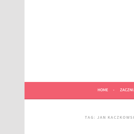
Przeskocz
do
wpisu
HOME
ZACZNI
TAG:
JAN KACZKOWSK