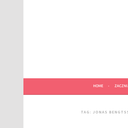
Przeskocz
do
wpisu
HOME
ZACZNI
TAG:
JONAS BENGTS