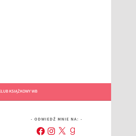
KLUB KSIĄŻKOWY WB
ODWIEDŹ MNIE NA:
Facebook
Instagram
X
Goodreads