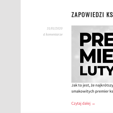
ZAPOWIEDZI KS
31/01/2020
4 komentarze
Jak to jest, że najkróts
smakowitych premier k
Czytaj dalej
→