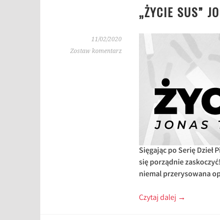
„ŻYCIE SUS” J
11/02/2020
Zostaw komentarz
Sięgając po Serię Dzieł
się porządnie zaskoczyć!
niemal przerysowana op
Czytaj dalej
→