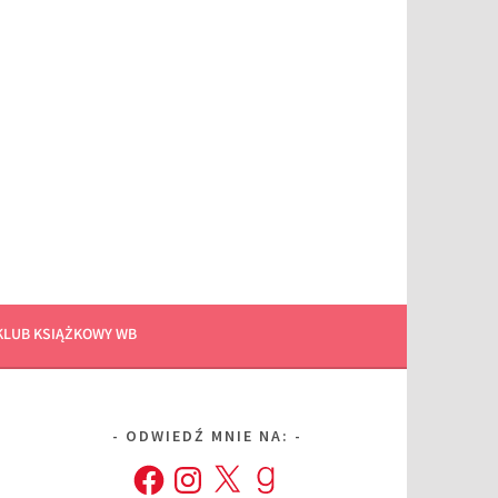
KLUB KSIĄŻKOWY WB
ODWIEDŹ MNIE NA:
Facebook
Instagram
X
Goodreads