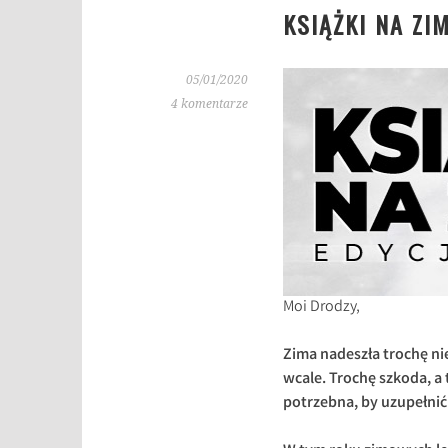
KSIĄŻKI NA ZI
05/01/2020
4 komentarze
Moi Drodzy,
Zima nadeszła trochę nie
wcale. Trochę szkoda, a 
potrzebna, by uzupełnić