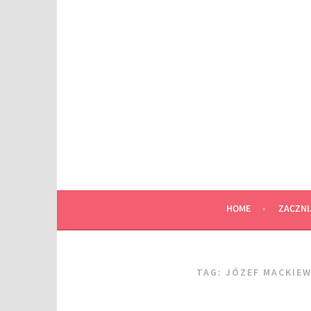
Przeskocz
do
wpisu
HOME
ZACZNI
TAG:
JÓZEF MACKIEW