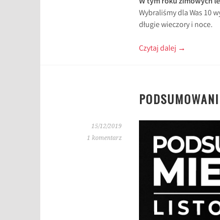
W tym roku zimowych le
Wybraliśmy dla Was 10 w
długie wieczory i noce.
Czytaj dalej
→
PODSUMOWANIE
15/12/2019
1 komentarz