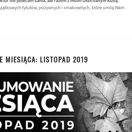
ktur nie polecam sama, ale razem z moim Ukochanym Kubą.
yjątkowych tytułów, pożywnych i smakowitych, które umilą Wam
 MIESIĄCA: LISTOPAD 2019