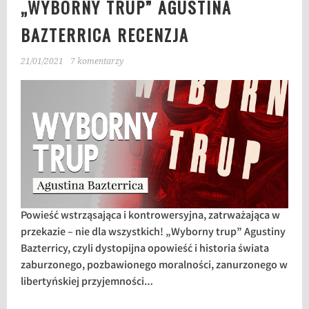
„WYBORNY TRUP” AGUSTINA
BAZTERRICA RECENZJA
21/01/2021
7 komentarzy
Powieść wstrząsająca i kontrowersyjna, zatrważająca w
przekazie – nie dla wszystkich! „Wyborny trup” Agustiny
Bazterricy, czyli dystopijna opowieść i historia świata
zaburzonego, pozbawionego moralności, zanurzonego w
libertyńskiej przyjemności…