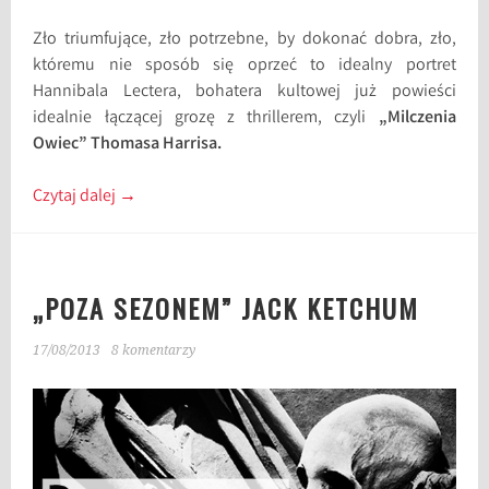
Zło triumfujące, zło potrzebne, by dokonać dobra, zło,
któremu nie sposób się oprzeć to idealny portret
Hannibala Lectera, bohatera kultowej już powieści
idealnie łączącej grozę z thrillerem, czyli
„Milczenia
Owiec” Thomasa Harrisa.
Czytaj dalej
→
„POZA SEZONEM” JACK KETCHUM
17/08/2013
8 komentarzy