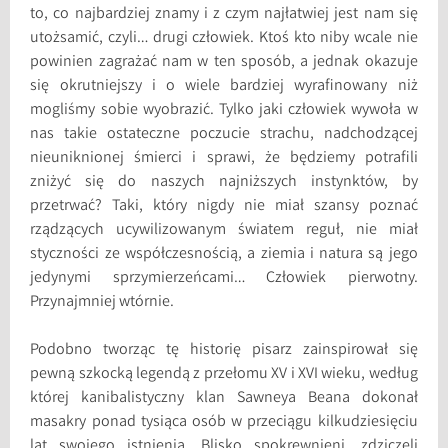
to, co najbardziej znamy i z czym najłatwiej jest nam się
utożsamić, czyli… drugi człowiek. Ktoś kto niby wcale nie
powinien zagrażać nam w ten sposób, a jednak okazuje
się okrutniejszy i o wiele bardziej wyrafinowany niż
mogliśmy sobie wyobrazić. Tylko jaki człowiek wywoła w
nas takie ostateczne poczucie strachu, nadchodzącej
nieuniknionej śmierci i sprawi, że będziemy potrafili
zniżyć się do naszych najniższych instynktów, by
przetrwać? Taki, który nigdy nie miał szansy poznać
rządzących ucywilizowanym światem reguł, nie miał
styczności ze współczesnością, a ziemia i natura są jego
jedynymi sprzymierzeńcami… Człowiek pierwotny.
Przynajmniej wtórnie.
Podobno tworząc tę historię pisarz zainspirował się
pewną szkocką legendą z przełomu XV i XVI wieku, według
której kanibalistyczny klan Sawneya Beana dokonał
masakry ponad tysiąca osób w przeciągu kilkudziesięciu
lat swojego istnienia. Blisko spokrewnieni, zdziczeli