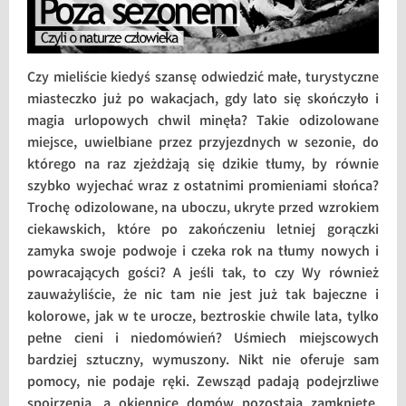
Czy mieliście kiedyś szansę odwiedzić małe, turystyczne
miasteczko już po wakacjach, gdy lato się skończyło i
magia urlopowych chwil minęła? Takie odizolowane
miejsce, uwielbiane przez przyjezdnych w sezonie, do
którego na raz zjeżdżają się dzikie tłumy, by równie
szybko wyjechać wraz z ostatnimi promieniami słońca?
Trochę odizolowane, na uboczu, ukryte przed wzrokiem
ciekawskich, które po zakończeniu letniej gorączki
zamyka swoje podwoje i czeka rok na tłumy nowych i
powracających gości? A jeśli tak, to czy Wy również
zauważyliście, że nic tam nie jest już tak bajeczne i
kolorowe, jak w te urocze, beztroskie chwile lata, tylko
pełne cieni i niedomówień? Uśmiech miejscowych
bardziej sztuczny, wymuszony. Nikt nie oferuje sam
pomocy, nie podaje ręki. Zewsząd padają podejrzliwe
spojrzenia, a okiennice domów pozostają zamknięte.