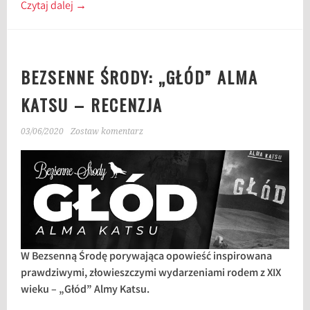
Czytaj dalej
→
BEZSENNE ŚRODY: „GŁÓD” ALMA
KATSU – RECENZJA
03/06/2020
Zostaw komentarz
W Bezsenną Środę porywająca opowieść inspirowana
prawdziwymi, złowieszczymi wydarzeniami rodem z XIX
wieku – „Głód” Almy Katsu.