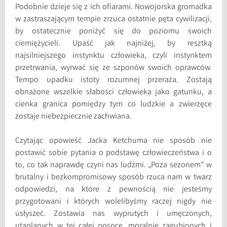
Podobnie dzieje się z ich ofiarami. Nowojorska gromadka
w zastraszającym tempie zrzuca ostatnie pęta cywilizacji,
by ostatecznie poniżyć się do poziomu swoich
ciemiężycieli. Upaść jak najniżej, by resztką
najsilniejszego instynktu człowieka, czyli instynktem
przetrwania, wyrwać się ze szponów swoich oprawców.
Tempo upadku istoty rozumnej przeraża. Zostają
obnażone wszelkie słabości człowieka jako gatunku, a
cienka granica pomiędzy tym co ludzkie a zwierzęce
zostaje niebezpiecznie zachwiana.
Czytając opowieść Jacka Ketchuma nie sposób nie
postawić sobie pytania o podstawę człowieczeństwa i o
to, co tak naprawdę czyni nas ludźmi. „Poza sezonem” w
brutalny i bezkompromisowy sposób rzuca nam w twarz
odpowiedzi, na które z pewnością nie jesteśmy
przygotowani i których wolelibyśmy raczej nigdy nie
usłyszeć. Zostawia nas wyprutych i umęczonych,
utaplanych w tej całej posoce, moralnie zagubionych i