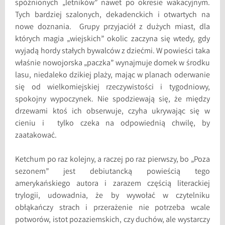
spóźnionych „letników” nawet po okresie wakacyjnym.
Tych bardziej szalonych, dekadenckich i otwartych na
nowe doznania. Grupy przyjaciół z dużych miast, dla
których magia „wiejskich” okolic zaczyna się wtedy, gdy
wyjadą hordy stałych bywalców z dziećmi. W powieści taka
właśnie nowojorska „paczka” wynajmuje domek w środku
lasu, niedaleko dzikiej plaży, mając w planach oderwanie
się od wielkomiejskiej rzeczywistości i tygodniowy,
spokojny wypoczynek. Nie spodziewają się, że między
drzewami ktoś ich obserwuje, czyha ukrywając się w
cieniu i tylko czeka na odpowiednią chwilę, by
zaatakować.
Ketchum po raz kolejny, a raczej po raz pierwszy, bo „Poza
sezonem” jest debiutancką powieścią tego
amerykańskiego autora i zarazem częścią literackiej
trylogii, udowadnia, że by wywołać w czytelniku
obłąkańczy strach i przerażenie nie potrzeba wcale
potworów, istot pozaziemskich, czy duchów, ale wystarczy