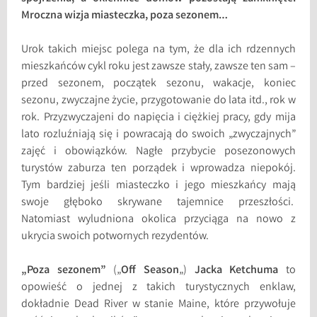
Mroczna wizja miasteczka, poza sezonem…
Urok takich miejsc polega na tym, że dla ich rdzennych
mieszkańców cykl roku jest zawsze stały, zawsze ten sam –
przed sezonem, początek sezonu, wakacje, koniec
sezonu, zwyczajne życie, przygotowanie do lata itd., rok w
rok. Przyzwyczajeni do napięcia i ciężkiej pracy, gdy mija
lato rozluźniają się i powracają do swoich „zwyczajnych”
zajęć i obowiązków. Nagłe przybycie posezonowych
turystów zaburza ten porządek i wprowadza niepokój.
Tym bardziej jeśli miasteczko i jego mieszkańcy mają
swoje głęboko skrywane tajemnice przeszłości.
Natomiast wyludniona okolica przyciąga na nowo z
ukrycia swoich potwornych rezydentów.
„Poza sezonem”
(„
Off Season
„)
Jacka Ketchuma
to
opowieść o jednej z takich turystycznych enklaw,
dokładnie Dead River w stanie Maine, które przywołuje