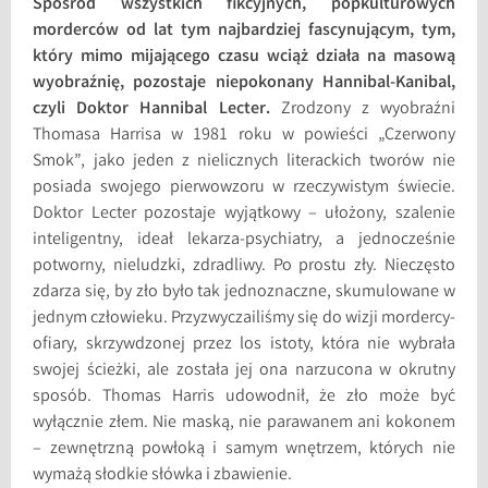
Spośród wszystkich fikcyjnych, popkulturowych
morderców od lat tym najbardziej fascynującym, tym,
który mimo mijającego czasu wciąż działa na masową
wyobraźnię, pozostaje niepokonany Hannibal-Kanibal,
czyli Doktor Hannibal Lecter.
Zrodzony z wyobraźni
Thomasa Harrisa w 1981 roku w powieści „Czerwony
Smok”, jako jeden z nielicznych literackich tworów nie
posiada swojego pierwowzoru w rzeczywistym świecie.
Doktor Lecter pozostaje wyjątkowy – ułożony, szalenie
inteligentny, ideał lekarza-psychiatry, a jednocześnie
potworny, nieludzki, zdradliwy. Po prostu zły. Nieczęsto
zdarza się, by zło było tak jednoznaczne, skumulowane w
jednym człowieku. Przyzwyczailiśmy się do wizji mordercy-
ofiary, skrzywdzonej przez los istoty, która nie wybrała
swojej ścieżki, ale została jej ona narzucona w okrutny
sposób. Thomas Harris udowodnił, że zło może być
wyłącznie złem. Nie maską, nie parawanem ani kokonem
– zewnętrzną powłoką i samym wnętrzem, których nie
wymażą słodkie słówka i zbawienie.