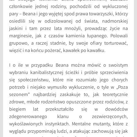
członkowie jednej rodziny, pochodzili od wykluczonej
pary – Beana i jego wyjętej spod prawa towarzyszki, którzy
osiedlili się w odizolowanej od świata, nadmorskiej
jaskini i tam przez lata mnożyli, prowadząc życie na
marginesie, jak z czasów kamienia łupanego. Polowali
grupowo, a raczej stadnie, by swoje ofiary torturować,
więzić i na końcu pożerać, kawałek po kawałku.
I o ile w przypadku Beana można mówić o swoistym
wybraniu kanibalistycznej ścieżki i próbie sprzeciwienia
się społeczeństwu, które nie rozumiało jego chorych
potrzeb i niejako wymusiło wykluczenie, o tyle w „Poza
sezonem” najbardziej zaskakuje to, jak teoretycznie
zdrowe, młode rodzeństwo opuszczone przez rodziców, z
biegiem lat przekształciło się w dowódców
zdegenerowanego klanu o zezwierzęconych,
wykoślawionych instynktach. Mentalne mutanty, które z
wyglądu przypominają ludzi, a atakując zachowują się jak