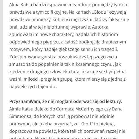
Alma Katsu bardzo sprawnie meandruje pomiędzy tym co
prawdziwe a tym co fikcyjne. Na kartach „Głodu” ożywają
prawdziwi pionierzy, kobiety i mężczyźni, którzy faktycznie
brali udział w tej niefortunnej wyprawie. Autorka
zbudowała im nowe charaktery, nadała ich historiom
odpowiedniego pieprzu, a całość podkręciła drapieżnym
motywem, który nadaje głębszego sensu ich tragedii.
Zdesperowana garstka poszukiwaczy lepszego życia
zmuszona do popełnienia tak nikczemnego czynu, jak
zjedzenie drugiego człowieka tutaj okazuje się być pełną
waśni, miłości, pragnień grupą, która mierzy się z jedną z
największych tajemnic.
PrzyznamWam, że nie mogłam oderwać się od lektury.
Almie Katsu daleko do Cormaca McCarthy’ego czy Dana
Simmonsa, do których ktoś ją próbował nieudolnie
porównać, ale trzeba przyznać, że „Głód” to piękna,
dopracowana powieść, która takich porównań raczej nie