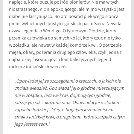
napięcie, które buzuje pośród pionierów. Nie ma w tych
nic strasznego, nic niepokojącego, ale mimo wszystko jest
diabelnie fascynująco. Bo oto pośród piekącego słońca
prerii, wybielonych pustyń i górskich pasm Sierra Nevada
ożywa legenda o Wendigo. O tytułowym Głodzie, który
przenika człowieka do samych kości, który czuć nie tylko
w żołądku, ale nawet w każdej komórce krwi. O potrzebie
mięsa, ofiary, pożerania drugiego człowieka, czyli jedna z
najbardziej fascynujących kanibalistycznych legend
rodem z indiańskich wierzeń.
„Opowiadał jej ze szczegółami o rzeczach, o jakich nie
chciała wiedzieć. Opowiadał jej o głodzie mieszkającym
nie w żołądku, lecz we krwi, dojmującym głodzie,
jątrzącym jak zakażona rana. Opowiadał jej o słodkim
zapachu ludzkiej skóry, o bogatym krzemienistym
smaku ludzkiej krwi, o pragnieniu, które szarpało całym
jego jestestwem.”