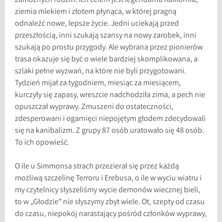
zamożnych rodzin. Ich celem jest legendarna Kalifornia,
ziemia mlekiem i złotem płynąca, w której pragną
odnaleźć nowe, lepsze życie. Jedni uciekają przed
przeszłością, inni szukają szansy na nowy zarobek, inni
szukają po prostu przygody. Ale wybrana przez pionierów
trasa okazuje się być o wiele bardziej skomplikowana, a
szlaki pełne wyzwań, na które nie byli przygotowani.
Tydzień mijał za tygodniem, miesiąc za miesiącem,
kurczyły się zapasy, wreszcie nadchodziła zima, a pech nie
opuszczał wyprawy. Zmuszeni do ostateczności,
zdesperowani i ogarnięci niepojętym głodem zdecydowali
się na kanibalizm. Z grupy 87 osób uratowało się 48 osób.
To ich opowieść.
O ile u Simmonsa strach przezierał się przez każdą
możliwą szczelinę Terroru i Erebusa, o ile w wyciu wiatru i
my czytelnicy słyszeliśmy wycie demonów wiecznej bieli,
to w „Głodzie” nie słyszymy zbyt wiele. Ot, szepty od czasu
do czasu, niepokój narastający pośród członków wyprawy,