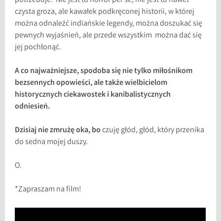
potrzebuje. Nie jest to horror per se, nie jest to nawet
czysta groza, ale kawałek podkręconej historii, w której
można odnaleźć indiańskie legendy, można doszukać się
pewnych wyjaśnień, ale przede wszystkim można dać się
jej pochłonąć.
A co najważniejsze, spodoba się nie tylko miłośnikom
bezsennych opowieści, ale także wielbicielom
historycznych ciekawostek i kanibalistycznych
odniesień.
Dzisiaj nie zmrużę oka, bo
czuję głód, głód, który przenika
do sedna mojej duszy.
O.
*Zapraszam na film!