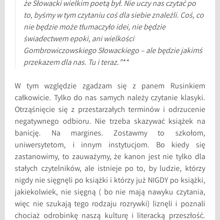
że Słowacki wielkim poetą był. Nie uczy nas czytać po
to, byśmy w tym czytaniu coś dla siebie znaleźli. Coś, co
nie będzie może tłumaczyło idei, nie będzie
świadectwem epoki, ani wielkości
Gombrowiczowskiego Słowackiego – ale będzie jakimś
przekazem dla nas. Tu i teraz.”**
W tym względzie zgadzam się z panem Rusinkiem
całkowicie. Tylko do nas samych należy czytanie klasyki.
Otrząśnięcie się z przestarzałych terminów i odrzucenie
negatywnego odbioru. Nie trzeba skazywać książek na
banicję. Na margines. Zostawmy to szkołom,
uniwersytetom, i innym instytucjom. Bo kiedy się
zastanowimy, to zauważymy, że kanon jest nie tylko dla
stałych czytelników, ale istnieje po to, by ludzie, którzy
nigdy nie sięgnęli po książki i którzy już NIGDY po książki,
jakiekolwiek, nie sięgną ( bo nie mają nawyku czytania,
więc nie szukają tego rodzaju rozrywki) liznęli i poznali
chociaż odrobinkę naszą kulturę i literacką przeszłość.