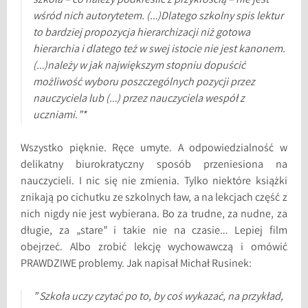
szkoła – co należy podkreślić z przykrością – nie jest
wśród nich autorytetem. (…)Dlatego szkolny spis lektur
to bardziej propozycja hierarchizacji niż gotowa
hierarchia i dlatego też w swej istocie nie jest kanonem.
(…)należy w jak największym stopniu dopuścić
możliwość wyboru poszczególnych pozycji przez
nauczyciela lub (…) przez nauczyciela wespół z
uczniami.”*
Wszystko pięknie. Ręce umyte. A odpowiedzialność w
delikatny biurokratyczny sposób przeniesiona na
nauczycieli. I nic się nie zmienia. Tylko niektóre książki
znikają po cichutku ze szkolnych ław, a na lekcjach część z
nich nigdy nie jest wybierana. Bo za trudne, za nudne, za
długie, za „stare” i takie nie na czasie… Lepiej film
obejrzeć. Albo zrobić lekcję wychowawczą i omówić
PRAWDZIWE problemy. Jak napisał Michał Rusinek:
” Szkoła uczy czytać po to, by coś wykazać, na przykład,