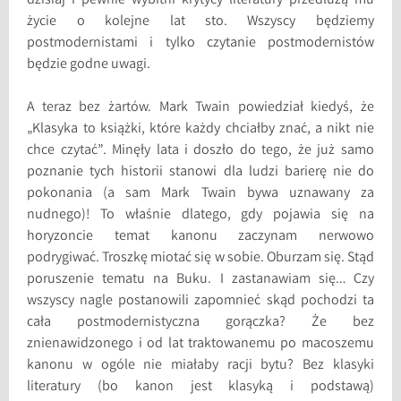
dzisiaj i pewnie wybitni krytycy literatury przedłużą mu
życie o kolejne lat sto. Wszyscy będziemy
postmodernistami i tylko czytanie postmodernistów
będzie godne uwagi.
A teraz bez żartów. Mark Twain powiedział kiedyś, że
„Klasyka to książki, które każdy chciałby znać, a nikt nie
chce czytać”. Minęły lata i doszło do tego, że już samo
poznanie tych historii stanowi dla ludzi barierę nie do
pokonania (a sam Mark Twain bywa uznawany za
nudnego)! To właśnie dlatego, gdy pojawia się na
horyzoncie temat kanonu zaczynam nerwowo
podrygiwać. Troszkę miotać się w sobie. Oburzam się. Stąd
poruszenie tematu na Buku. I zastanawiam się… Czy
wszyscy nagle postanowili zapomnieć skąd pochodzi ta
cała postmodernistyczna gorączka? Że bez
znienawidzonego i od lat traktowanemu po macoszemu
kanonu w ogóle nie miałaby racji bytu? Bez klasyki
literatury (bo kanon jest klasyką i podstawą)