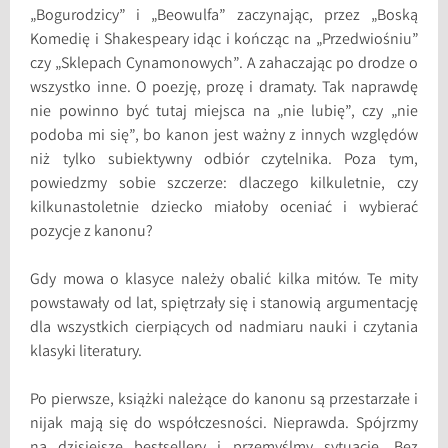
„Bogurodzicy” i „Beowulfa” zaczynając, przez „Boską
Komedię i Shakespeary idąc i kończąc na „Przedwiośniu”
czy „Sklepach Cynamonowych”. A zahaczając po drodze o
wszystko inne. O poezję, prozę i dramaty. Tak naprawdę
nie powinno być tutaj miejsca na „nie lubię”, czy „nie
podoba mi się”, bo kanon jest ważny z innych względów
niż tylko subiektywny odbiór czytelnika. Poza tym,
powiedzmy sobie szczerze: dlaczego kilkuletnie, czy
kilkunastoletnie dziecko miałoby oceniać i wybierać
pozycje z kanonu?
Gdy mowa o klasyce należy obalić kilka mitów. Te mity
powstawały od lat, spiętrzały się i stanowią argumentację
dla wszystkich cierpiących od nadmiaru nauki i czytania
klasyki literatury.
Po pierwsze, książki należące do kanonu są przestarzałe i
nijak mają się do współczesności. Nieprawda. Spójrzmy