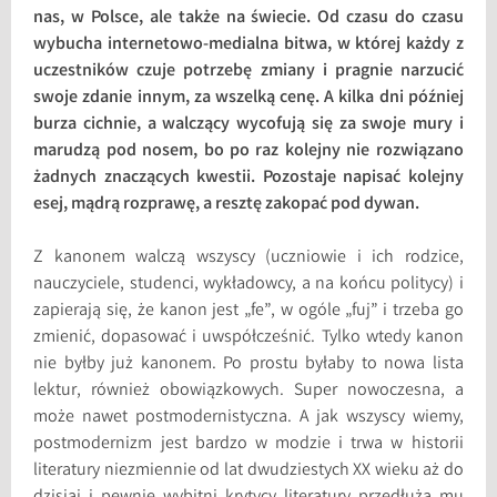
nas, w Polsce, ale także na świecie. Od czasu do czasu
wybucha internetowo-medialna bitwa, w której każdy z
uczestników czuje potrzebę zmiany i pragnie narzucić
swoje zdanie innym, za wszelką cenę. A kilka dni później
burza cichnie, a walczący wycofują się za swoje mury i
marudzą pod nosem, bo po raz kolejny nie rozwiązano
żadnych znaczących kwestii. Pozostaje napisać kolejny
esej, mądrą rozprawę, a resztę zakopać pod dywan.
Z kanonem walczą wszyscy (uczniowie i ich rodzice,
nauczyciele, studenci, wykładowcy, a na końcu politycy) i
zapierają się, że kanon jest „fe”, w ogóle „fuj” i trzeba go
zmienić, dopasować i uwspółcześnić. Tylko wtedy kanon
nie byłby już kanonem. Po prostu byłaby to nowa lista
lektur, również obowiązkowych. Super nowoczesna, a
może nawet postmodernistyczna. A jak wszyscy wiemy,
postmodernizm jest bardzo w modzie i trwa w historii
literatury niezmiennie od lat dwudziestych XX wieku aż do