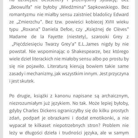
na dzisiejsze bestsellery i przemyślmy sytuację. Bez
„Beowulfa” nie byłoby „Wiedźmina” Sapkowskiego. Bez
romantyzmu nie miałby sensu zaistnieć bladolicy Edward
ze „Zmierzchu”. Bez tzw. powieści kobiecej XVIII wieku
typu „Roxana” Daniela Defoe, czy „Księżnej de Clèves”
Madame de la Fayette (niestety), szarooki Grey z
„Pięćdziesięciu Twarzy Grey’a” E.L.James nigdy by nie
powstał. Nie wspominając o Shakespearze, bez którego
wiele dzieł literackich nie miałoby sensu albo po prostu by
się nie pojawiło. Literaturą kierują bowiem takie same
zasady i mechanizmy, jak wszystkim innym. Jest przyczyna
i jest skutek.
Po drugie, książki z kanonu napisane są archaicznym,
niezrozumiałym już językiem. No tak. Może lepiej byłoby,
gdyby Charles Dickens ograniczyłby się do kilku prostych
zdań, podparł je obrazkami i dodał emotikonki, a nie
wypacał te kilkaset niepotrzebnych stron? Problem nie
leży w długości dzieła i trudności języka, ale w samym