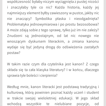
współczesność byłaby niczym wyciągnięta z pustej nicości
i znaczyłaby tyle co nic? Każda historia, każdy jej
najmniejszy element byłby zawieszony w pustce, jakby nic
nie znaczący? Symbolika płaska i nieodgadnięta?
Problematyka jednowymiarowa i po prostu bezosobowa?
A może zdają sobie z tego sprawę, tylko już im nie zależy?
Znudzeni są jednostajnym, od lat nic nowego nie
wnoszącym dyskursem literackim, a zmiana kanonu
wydaje się być jedyną drogą do odświeżenia zastałych
postaw?
W takim razie czym dla czytelnika jest kanon? Z czego
składa się ta cała klasyka literatury? I w końcu, dlaczego
sprawia tyle boleści i cierpienia?
Według mnie, kanon literacki jest podstawą tradycyjną i
kulturową, którą powinien poznać każdy uczeń i student
w trakcie swojej wieloletniej edukacji. W jego skład
wchodzą wszystkie te nielubiane pozycje, od