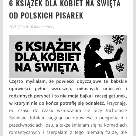
6 KSIĄŻEK DLA KOBIET NA ŚWIĘTA
OD POLSKICH PISAREK
10/12/2018
6 komentarzy
Często myślałam, że powieści obyczajowe te babskie
opowieści pełne wzruszeń, miłosnych uniesień i
rodzinnych perypetii to nie moja bajka i raczej gatunek,
w którym nie do końca potrafię się odnaleźć.
Przyznaję,
od czasu do czasu wzruszałam się przy Nicholasie
Sparksie, lubiłam sięgnąć po opowieść o perypetiach i
przeciwnościach losu, a także śmiałam się na komediach
romantycznych i czerpałam z tego niemałą frajdę, ale