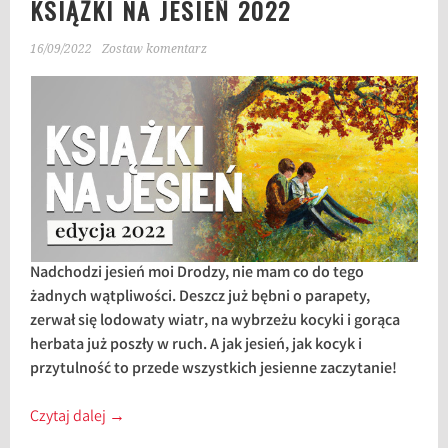
KSIĄŻKI NA JESIEŃ 2022
16/09/2022
Zostaw komentarz
Nadchodzi jesień moi Drodzy, nie mam co do tego
żadnych wątpliwości. Deszcz już bębni o parapety,
zerwał się lodowaty wiatr, na wybrzeżu kocyki i gorąca
herbata już poszły w ruch. A jak jesień, jak kocyk i
przytulność to przede wszystkich jesienne zaczytanie!
Czytaj dalej
→