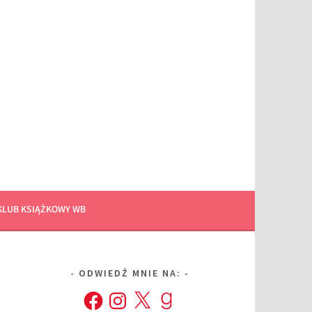
KLUB KSIĄŻKOWY WB
ODWIEDŹ MNIE NA:
Facebook
Instagram
X
Goodreads