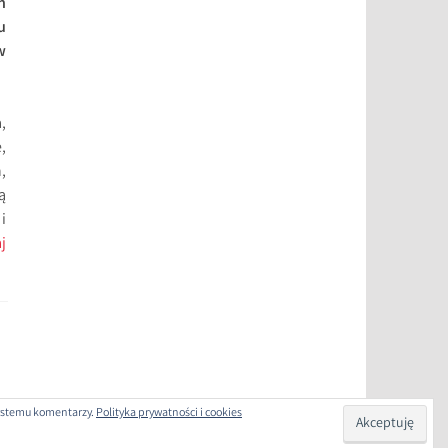
h
u
w
,
,
,
ą
i
j
 systemu komentarzy.
Polityka prywatności i cookies
COM
.