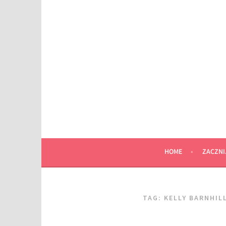
Przeskocz
do
wpisu
HOME
ZACZNI
TAG:
KELLY BARNHIL