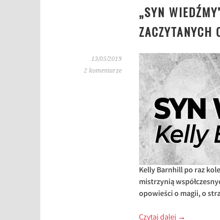
„SYN WIEDŹMY
ZACZYTANYCH 
13/05/2019
2 komentarze
Kelly Barnhill po raz ko
mistrzynią współczesnyc
opowieści o magii, o str
Czytaj dalej
→