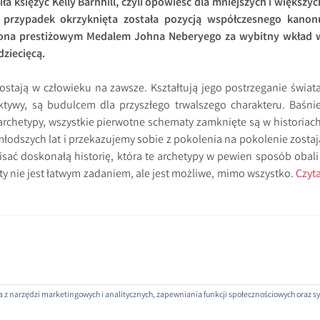
a księżyc Kelly Barnhill, czyli opowieść dla mniejszych i większyc
ez przypadek okrzyknięta została pozycją współczesnego kanon
dzona prestiżowym Medalem Johna Neberyego za wybitny wkład 
dziecięcą.
ostają w człowieku na zawsze. Kształtują jego postrzeganie świata
ktywy, są budulcem dla przyszłego trwalszego charakteru. Baśnie
 archetypy, wszystkie pierwotne schematy zamknięte są w historiach
łodszych lat i przekazujemy sobie z pokolenia na pokolenie zostaj
isać doskonałą historię, która te archetypy w pewien sposób obali 
 nie jest łatwym zadaniem, ale jest możliwe, mimo wszystko.
Czyta
nia z narzędzi marketingowych i analitycznych, zapewniania funkcji społecznościowych oraz
ROJEKTOWANE PRZEZ: WORDPRESS
|
THEME: SELA BY
WORDPRESS.