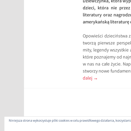
Dziewczynka, która wypił
dzieci, która nie prz
literatury oraz nagro
amerykańską literaturę 
Opowieści dzieciństwa z
tworzą pierwsze perspe
mity, legendy wszystkie
które poznajemy od najm
w nas na całe życie. Nap
stworzy nowe fundamenty
dalej
→
Niniejsza strona wykorzystuje pliki cookies w celu prawidłowego działania, korzysta
ZAP