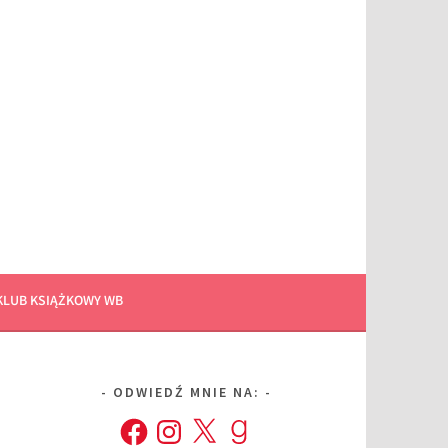
KLUB KSIĄŻKOWY WB
ODWIEDŹ MNIE NA:
Facebook
Instagram
X
Goodreads