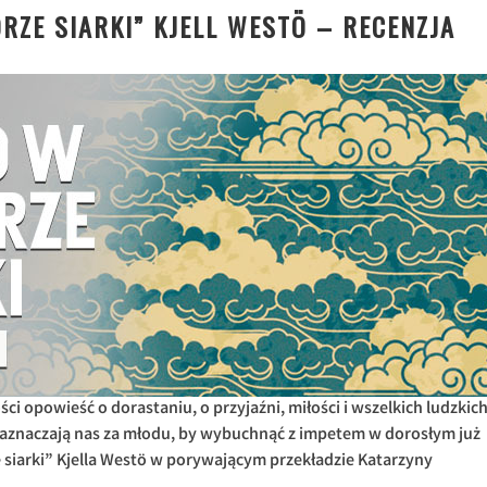
RZE SIARKI” KJELL WESTÖ – RECENZJA
ści opowieść o dorastaniu, o przyjaźni, miłości i wszelkich ludzkic
naznaczają nas za młodu, by wybuchnąć z impetem w dorosłym już
e siarki” Kjella Westö w porywającym przekładzie Katarzyny