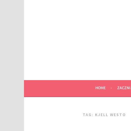
Przeskocz
do
wpisu
HOME
ZACZNI
TAG:
KJELL WESTO