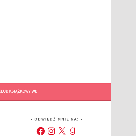
KLUB KSIĄŻKOWY WB
ODWIEDŹ MNIE NA:
Facebook
Instagram
X
Goodreads