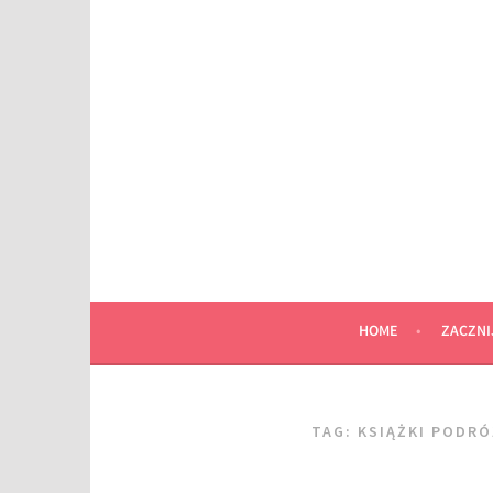
Przeskocz
do
wpisu
HOME
ZACZNI
TAG:
KSIĄŻKI PODR