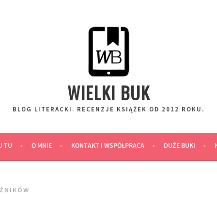
WIELKI BUK
BLOG LITERACKI. RECENZJE KSIĄŻEK OD 2012 ROKU.
J TU
O MNIE
KONTAKT I WSPÓŁPRACA
DUŻE BUKI
ÓŻNIKÓW