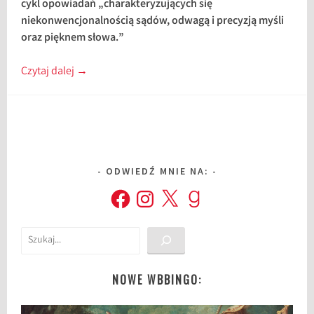
cykl opowiadań „charakteryzujących się
niekonwencjonalnością sądów, odwagą i precyzją myśli
oraz pięknem słowa.”
Czytaj dalej
→
ODWIEDŹ MNIE NA:
Facebook
Instagram
X
Goodreads
Szukaj
NOWE WBBINGO: