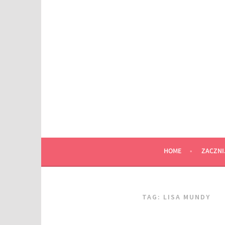
Przeskocz
do
wpisu
HOME
ZACZNI
TAG:
LISA MUNDY