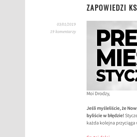
ZAPOWIEDZI KS
03/01/2019
19 komentarzy
Moi Drodzy,
Jeśli myśleliście, że No
byliście w błędzie!
Stycz
każda kolejna przyciąga 