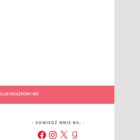
KLUB KSIĄŻKOWY WB
ODWIEDŹ MNIE NA:
Facebook
Instagram
X
Goodreads