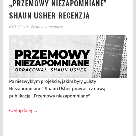
„PRZEMOWY NIEZAPOMNIANE”
SHAUN USHER RECENZJA
05/12/2019
Zostaw komentarz
Po niezwykłym projekcie, jakim były „Listy
Niezapomniane” Shaun Usher powraca z nową
publikacją „Przemowy niezapomniane”.
Czytaj dalej
→