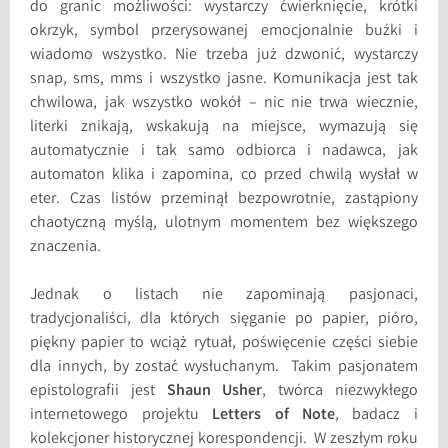
do granic możliwości: wystarczy ćwierknięcie, krótki
okrzyk, symbol przerysowanej emocjonalnie buźki i
wiadomo wszystko. Nie trzeba już dzwonić, wystarczy
snap, sms, mms i wszystko jasne. Komunikacja jest tak
chwilowa, jak wszystko wokół – nic nie trwa wiecznie,
literki znikają, wskakują na miejsce, wymazują się
automatycznie i tak samo odbiorca i nadawca, jak
automaton klika i zapomina, co przed chwilą wysłał w
eter. Czas listów przeminął bezpowrotnie, zastąpiony
chaotyczną myślą, ulotnym momentem bez większego
znaczenia.
Jednak o listach nie zapominają pasjonaci,
tradycjonaliści, dla których sięganie po papier, pióro,
piękny papier to wciąż rytuał, poświęcenie części siebie
dla innych, by zostać wysłuchanym. Takim pasjonatem
epistolografii jest
Shaun Usher
, twórca niezwykłego
internetowego projektu
Letters of Note
, badacz i
kolekcjoner historycznej korespondencji. W zeszłym roku