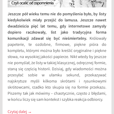
Jeszcze pół wieku temu nie do pomyślenia było, by listy
kiedykolwiek miały przejść do lamusa. Jeszcze nawet
dwadzieścia pięć lat temu, gdy internetowe zamysły
dopiero raczkowały, list jako tradycyjna forma
komunikacji zdawał się być nieśmiertelny.
Królowały
papeterie, te ozdobne, firmowe, piękne pióra do
kompletu, którymi można było kreślić oryginalne i piękne
słowa, na wysokiej jakości papierze. Nikt wtedy by jeszcze
nie pomyślał, że listy w takiej klasycznej, odręcznej formie,
staną się częścią historii. Dzisiaj, gdy wiadomości można
przesyłać sobie w ułamku sekund, przekazywać
najskrytsze myśli kilkoma skrótami i rysunkowymi
skrótowcami, rzadko kto skupia się na formie przekazu.
Piszemy tak jak mówimy – chaotycznie, często z błędami,
w końcu liczy się sam kontekst i szybka reakcja odbiorcy.
Czytaj dalej
→