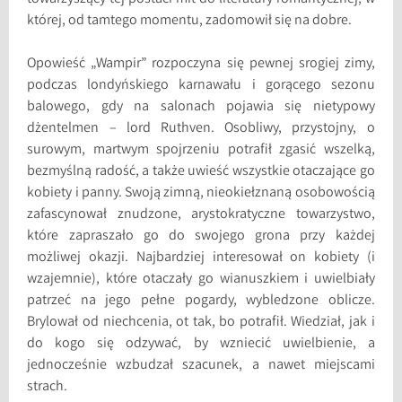
której, od tamtego momentu, zadomowił się na dobre.
Opowieść „Wampir” rozpoczyna się pewnej srogiej zimy,
podczas londyńskiego karnawału i gorącego sezonu
balowego, gdy na salonach pojawia się nietypowy
dżentelmen – lord Ruthven. Osobliwy, przystojny, o
surowym, martwym spojrzeniu potrafił zgasić wszelką,
bezmyślną radość, a także uwieść wszystkie otaczające go
kobiety i panny. Swoją zimną, nieokiełznaną osobowością
zafascynował znudzone, arystokratyczne towarzystwo,
które zapraszało go do swojego grona przy każdej
możliwej okazji. Najbardziej interesował on kobiety (i
wzajemnie), które otaczały go wianuszkiem i uwielbiały
patrzeć na jego pełne pogardy, wybledzone oblicze.
Brylował od niechcenia, ot tak, bo potrafił. Wiedział, jak i
do kogo się odzywać, by wzniecić uwielbienie, a
jednocześnie wzbudzał szacunek, a nawet miejscami
strach.