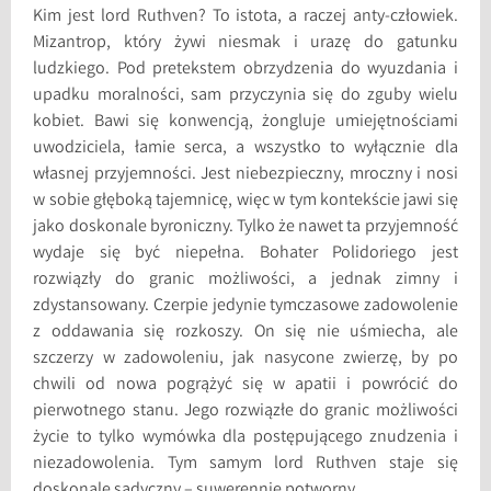
Kim jest lord Ruthven? To istota, a raczej anty-człowiek.
Mizantrop, który żywi niesmak i urazę do gatunku
ludzkiego. Pod pretekstem obrzydzenia do wyuzdania i
upadku moralności, sam przyczynia się do zguby wielu
kobiet. Bawi się konwencją, żongluje umiejętnościami
uwodziciela, łamie serca, a wszystko to wyłącznie dla
własnej przyjemności. Jest niebezpieczny, mroczny i nosi
w sobie głęboką tajemnicę, więc w tym kontekście jawi się
jako doskonale byroniczny. Tylko że nawet ta przyjemność
wydaje się być niepełna. Bohater Polidoriego jest
rozwiązły do granic możliwości, a jednak zimny i
zdystansowany. Czerpie jedynie tymczasowe zadowolenie
z oddawania się rozkoszy. On się nie uśmiecha, ale
szczerzy w zadowoleniu, jak nasycone zwierzę, by po
chwili od nowa pogrążyć się w apatii i powrócić do
pierwotnego stanu. Jego rozwiązłe do granic możliwości
życie to tylko wymówka dla postępującego znudzenia i
niezadowolenia. Tym samym lord Ruthven staje się
doskonale sadyczny – suwerennie potworny.