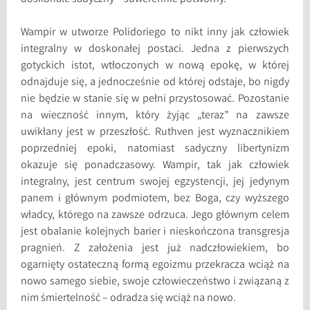
Wampir w utworze Polidoriego to nikt inny jak człowiek
integralny w doskonałej postaci. Jedna z pierwszych
gotyckich istot, wtłoczonych w nową epokę, w której
odnajduje się, a jednocześnie od której odstaje, bo nigdy
nie będzie w stanie się w pełni przystosować. Pozostanie
na wieczność innym, który żyjąc „teraz” na zawsze
uwikłany jest w przeszłość. Ruthven jest wyznacznikiem
poprzedniej epoki, natomiast sadyczny libertynizm
okazuje się ponadczasowy. Wampir, tak jak człowiek
integralny, jest centrum swojej egzystencji, jej jedynym
panem i głównym podmiotem, bez Boga, czy wyższego
władcy, którego na zawsze odrzuca. Jego głównym celem
jest obalanie kolejnych barier i nieskończona transgresja
pragnień. Z założenia jest już nadczłowiekiem, bo
ogarnięty ostateczną formą egoizmu przekracza wciąż na
nowo samego siebie, swoje człowieczeństwo i związaną z
nim śmiertelność – odradza się wciąż na nowo.