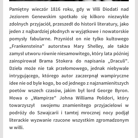
Pamiętny wieczór 1816 roku, gdy w Villi Diodati nad
Jeziorem Genewskim spotkało się kilkoro niezwykle
zdolnych przyjaciół, przeszedł do historii literatury, jako
jeden z najbardziej płodnych w wyjątkowe i nowatorskie
pomysły fabularne. Przyniósł on nie tylko kultowego
„Frankensteina” autorstwa Mary Shelley, ale także
zamysł utworu równie niesamowitego, który lata później
zainspirował Brama Stokera do napisania „Draculi”.
Dzieła może nie tak przełomowego, jednak niebywale
intrygującego, którego autor zaczerpnął wampiryczne
idee nie od byle kogo, bo od jednego z najznamienitszych
poetów wszech czasów, jakim był lord George Byron.
Mowa o „Wampirze” Johna Williama Polidori, który
towarzyszył swojemu znamienitego przyjacielowi w
podróży do Szwajcarii i tamtej mrocznej nocy podjął
literackie wyzwanie rzucone wszystkim zgromadzonym
w willi.