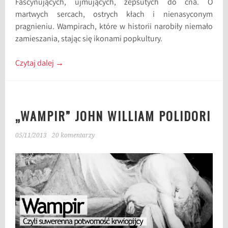
Fascynujących, ujmujących, zepsutych do cna. O
martwych sercach, ostrych kłach i nienasyconym
pragnieniu. Wampirach, które w historii narobiły niemało
zamieszania, stając się ikonami popkultury.
Czytaj dalej
→
„WAMPIR” JOHN WILLIAM POLIDORI
05/11/2013
20 komentarzy