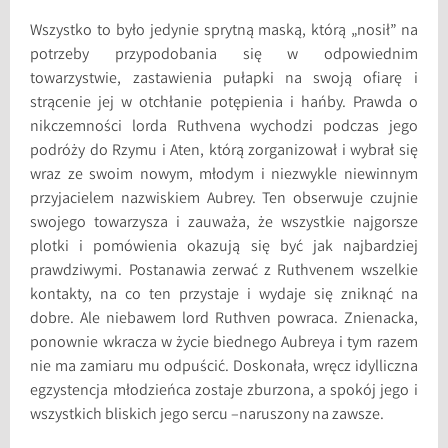
Wszystko to było jedynie sprytną maską, którą „nosił” na
potrzeby przypodobania się w odpowiednim
towarzystwie, zastawienia pułapki na swoją ofiarę i
strącenie jej w otchłanie potępienia i hańby. Prawda o
nikczemności lorda Ruthvena wychodzi podczas jego
podróży do Rzymu i Aten, którą zorganizował i wybrał się
wraz ze swoim nowym, młodym i niezwykle niewinnym
przyjacielem nazwiskiem Aubrey. Ten obserwuje czujnie
swojego towarzysza i zauważa, że wszystkie najgorsze
plotki i pomówienia okazują się być jak najbardziej
prawdziwymi. Postanawia zerwać z Ruthvenem wszelkie
kontakty, na co ten przystaje i wydaje się zniknąć na
dobre. Ale niebawem lord Ruthven powraca. Znienacka,
ponownie wkracza w życie biednego Aubreya i tym razem
nie ma zamiaru mu odpuścić. Doskonała, wręcz idylliczna
egzystencja młodzieńca zostaje zburzona, a spokój jego i
wszystkich bliskich jego sercu –naruszony na zawsze.