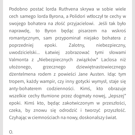
Podobno postać lorda Ruthvena skrywa w sobie wiele
cech samego lorda Byrona, a Polidori wtłoczył te cechy w
swojego bohatera na złość przyjacielowi. Jeśli tak było
naprawdę, to Byron będąc pisarzem na wskroś
romantycznym, sam przypominał niejako bohatera z
poprzedniej epoki. Zalotny, niebezpieczny,
uwodzicielski… Łatwiej zobrazować tymi słowami
Valmonta z „Niebezpiecznych związków” Laclosa niż
ułożonego, grzecznego dziewiętnastowiecznego
dżentelmena rodem z powieści Jane Austen. Idąc tym
tropem, każdy wampir, czy inny gotycki wymysł, staje się
anty-bohaterem codzienności. Kimś, kto obrazuje
wszelkie cechy tłumione przez dogmaty nowej, „lepszej”
epoki. Kimś kto, będąc zakotwiczonym w przeszłości,
czeka, by znowu się odrodzić i tworzyć przyszłość.
Czyhając w ciemnościach na nowy, doskonalszy świat.
O.