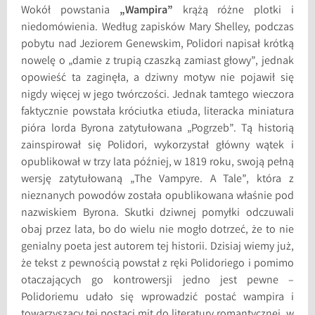
Wokół powstania
„Wampira”
krążą różne plotki i
niedomówienia. Według zapisków Mary Shelley, podczas
pobytu nad Jeziorem Genewskim, Polidori napisał krótką
nowelę o „damie z trupią czaszką zamiast głowy”, jednak
opowieść ta zaginęła, a dziwny motyw nie pojawił się
nigdy więcej w jego twórczości. Jednak tamtego wieczora
faktycznie powstała króciutka etiuda, literacka miniatura
pióra lorda Byrona zatytułowana „Pogrzeb”. Tą historią
zainspirował się Polidori, wykorzystał główny wątek i
opublikował w trzy lata później, w 1819 roku, swoją pełną
wersję zatytułowaną „The Vampyre. A Tale”, która z
nieznanych powodów została opublikowana właśnie pod
nazwiskiem Byrona. Skutki dziwnej pomyłki odczuwali
obaj przez lata, bo do wielu nie mogło dotrzeć, że to nie
genialny poeta jest autorem tej historii. Dzisiaj wiemy już,
że tekst z pewnością powstał z ręki Polidoriego i pomimo
otaczających go kontrowersji jedno jest pewne –
Polidoriemu udało się wprowadzić postać wampira i
towarzyszący tej postaci mit do literatury romantycznej, w