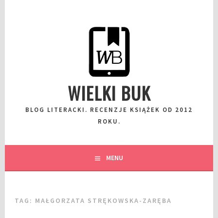
Przeskocz
do
wpisu
WIELKI BUK
BLOG LITERACKI. RECENZJE KSIĄŻEK OD 2012
ROKU.
MENU
TAG:
MAŁGORZATA STRĘKOWSKA-ZARĘBA